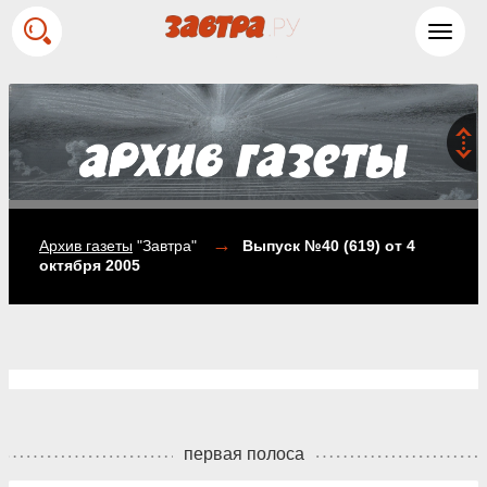
Toggl
navig
→
Архив газеты
"Завтра"
Выпуск №40 (619)
от 4
октября 2005
первая полоса