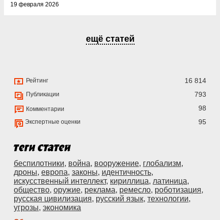
19 февраля 2026
ещё статей
16 814
Рейтинг
793
Публикации
98
Комментарии
95
Экспертные оценки
беспилотники
,
война
,
вооружение
,
глобализм
,
дроны
,
европа
,
законы
,
идентичность
,
искусственный интеллект
,
кириллица
,
латиница
,
общество
,
оружие
,
реклама
,
ремесло
,
роботизация
,
русская цивилизация
,
русский язык
,
технологии
,
угрозы
,
экономика