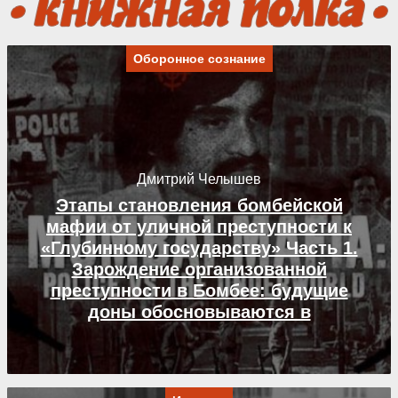
Оборонное сознание
Дмитрий Челышев
Этапы становления бомбейской
мафии от уличной преступности к
«Глубинному государству» Часть 1.
Зарождение организованной
преступности в Бомбее: будущие
доны обосновываются в
мегаполисе