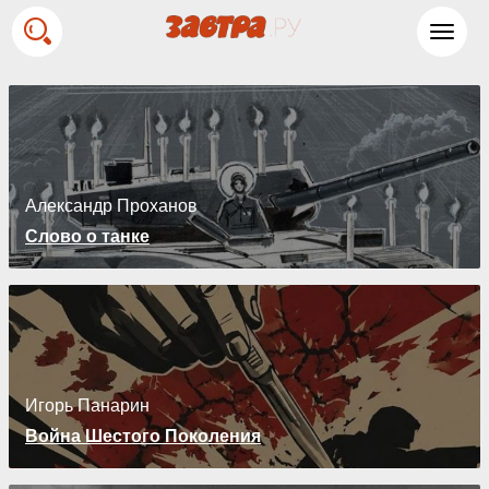
Toggl
navig
Александр Проханов
Слово о танке
Игорь Панарин
Война Шестого Поколения