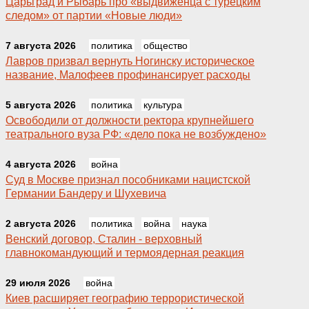
Царьград и Рыбарь про «выдвиженца с турецким
следом» от партии «Новые люди»
7 августа 2026
политика
общество
Лавров призвал вернуть Ногинску историческое
название, Малофеев профинансирует расходы
5 августа 2026
политика
культура
Освободили от должности ректора крупнейшего
театрального вуза РФ: «дело пока не возбуждено»
4 августа 2026
война
Суд в Москве признал пособниками нацистской
Германии Бандеру и Шухевича
2 августа 2026
политика
война
наука
Венский договор, Сталин - верховный
главнокомандующий и термоядерная реакция
29 июля 2026
война
Киев расширяет географию террористической