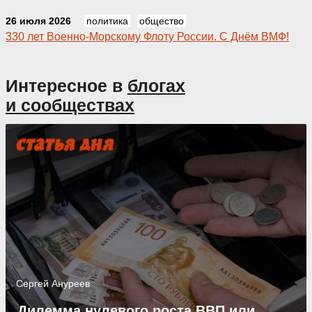
26 июля 2026
политика
общество
330 лет Военно‑Морскому Флоту России. С Днём ВМФ!
Интересное в
блогах
и сообществах
Сергей
Ануреев
Дилемма нулевого роста ВВП или