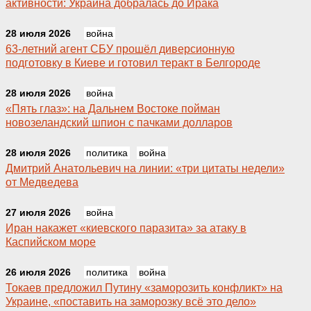
активности: Украина добралась до Ирака
28 июля 2026
война
63-летний агент СБУ прошёл диверсионную
подготовку в Киеве и готовил теракт в Белгороде
28 июля 2026
война
«Пять глаз»: на Дальнем Востоке пойман
новозеландский шпион с пачками долларов
28 июля 2026
политика
война
Дмитрий Анатольевич на линии: «три цитаты недели»
от Медведева
27 июля 2026
война
Иран накажет «киевского паразита» за атаку в
Каспийском море
26 июля 2026
политика
война
Токаев предложил Путину «заморозить конфликт» на
Украине, «поставить на заморозку всё это дело»