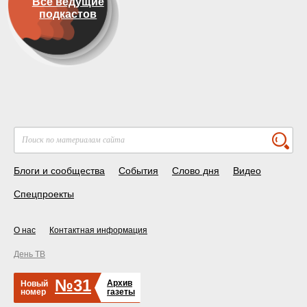
Все ведущие
подкастов
Блоги и сообщества
События
Слово дня
Видео
Спецпроекты
О нас
Контактная информация
День ТВ
№31
Архив
Новый
номер
газеты