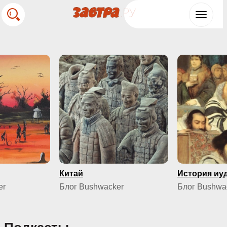
Toggle
navigat
Китай
История иу
er
Блог Bushwacker
Блог Bushwa