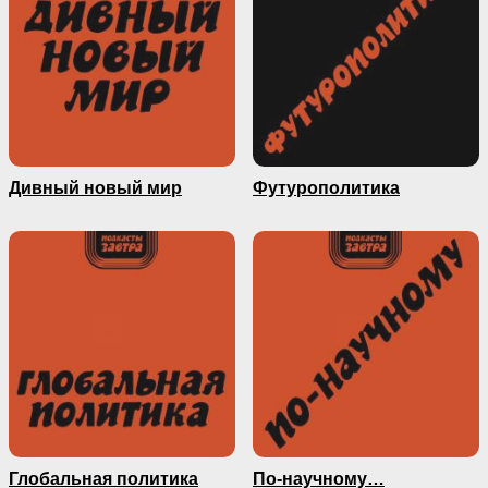
Дивный новый мир
Футурополитика
Глобальная политика
По-научному…