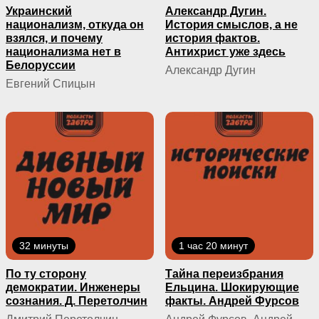
Украинский
Александр Дугин.
национализм, откуда он
История смыслов, а не
взялся, и почему
история фактов.
национализма нет в
Антихрист уже здесь
Белоруссии
Александр Дугин
Евгений Спицын
32 минуты
1 час 20 минут
По ту сторону
Тайна переизбрания
демократии. Инженеры
Ельцина. Шокирующие
сознания. Д. Перетолчин
факты. Андрей Фурсов