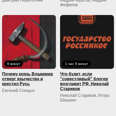
Дмитрий Перетолчин
Андрей Фурсов, Андрей
Фефелов
9 минут
1 час 9 минут
Почему князь Владимир
Что будет, если
отверг язычество и
"совестливый" блогер
крестил Русь
возглавит РФ. Николай
Стариков
Евгений Спицын
Николай Стариков, Игорь
Шишкин