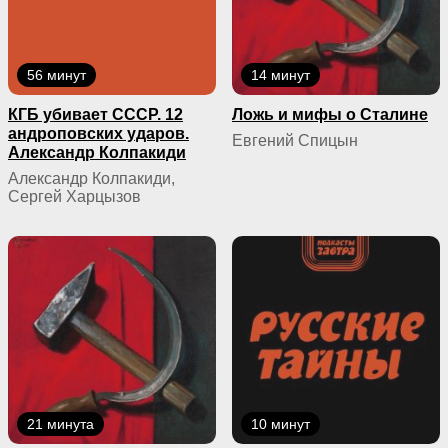
56 минут
14 минут
КГБ yбивaeт СССР. 12
Ложь и мифы о Сталине
андроповских ударов.
Евгений Спицын
Александр Колпакиди
Александр Колпакиди,
Сергей Харцызов
21 минута
10 минут