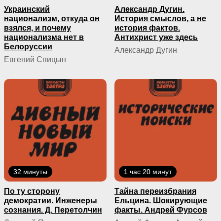
Украинский
Александр Дугин.
национализм, откуда он
История смыслов, а не
взялся, и почему
история фактов.
национализма нет в
Антихрист уже здесь
Белоруссии
Александр Дугин
Евгений Спицын
32 минуты
1 час 20 минут
По ту сторону
Тайна переизбрания
демократии. Инженеры
Ельцина. Шокирующие
сознания. Д. Перетолчин
факты. Андрей Фурсов