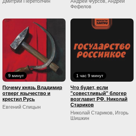
Дмитрий Перетолчин
Андрей Фурсов, Андрей
Фефелов
9 минут
1 час 9 минут
Почему князь Владимир
Что будет, если
отверг язычество и
"совестливый" блогер
крестил Русь
возглавит РФ. Николай
Стариков
Евгений Спицын
Николай Стариков, Игорь
Шишкин