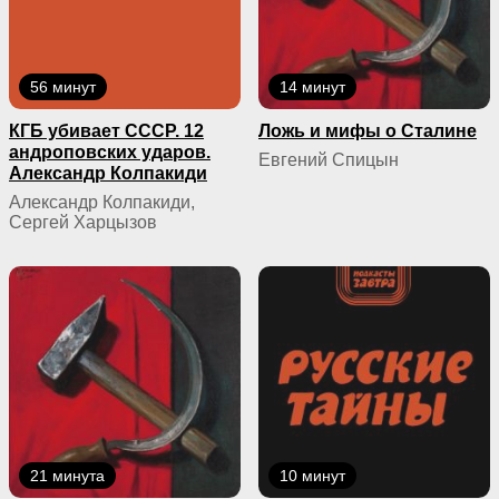
56 минут
14 минут
КГБ yбивaeт СССР. 12
Ложь и мифы о Сталине
андроповских ударов.
Евгений Спицын
Александр Колпакиди
Александр Колпакиди,
Сергей Харцызов
21 минута
10 минут