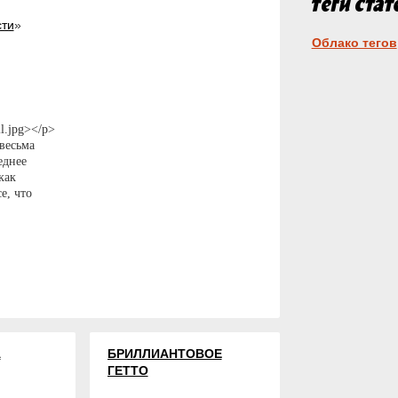
сти
»
Облако тегов
l.jpg></p>
весьма
еднее
как
е, что
ми
А
БРИЛЛИАНТОВОЕ
ГЕТТО