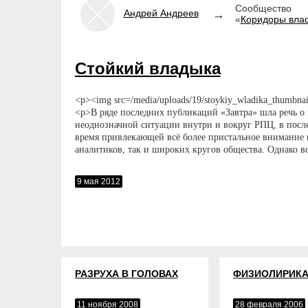
Сообщество
Андрей
Андреев
«
Коридоры вла
Стойкий владыка
<p><img src=/media/uploads/19/stoykiy_wladika_thumbnai
<p>В ряде последних публикаций «Завтра» шла речь о 
неоднозначной ситуации внутри и вокруг РПЦ, в посл
время привлекающей всё более пристальное внимание 
аналитиков, так и широких кругов общества. Однако вс
происходит в нашей стране, меркнет перед украински
событиями.</p>
9 мая 2012
РАЗРУХА В ГОЛОВАХ
ФИЗИОЛИРИК
11 ноября 2008
28 февраля 2006