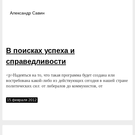
Александр
Савин
В поисках успеха и
справедливости
<p>Надеяться на то, что такая программа будет создана или
востребована какой-либо из действующих сегодня в нашей стране
политических сил: от либералов до коммунистов, от
националистов до «партии власти», — к сожалению, тоже не
приходится. Способности нашего народа к политической
15 февраля 2012
самоорганизации, похоже, проявляются только в отсутствие
сильной государственной власти, в эпохи Смуты и безвременья, с
гигантскими потерями человеческих и прочих богатств. </p>
<p>Конечно, отчаиваться не надо — Россия рано или поздно всё
равно наверстает упущенное. Но и обольщаться нынешней
«стабильностью», всё больше напоминающей стабильность
кладбища, нельзя. Бесплодность путинских поисков успеха и