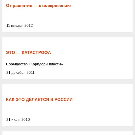
справедливости для всего российского общества может означать
От распятия — к воскресению
только одно — в тех местах, где он их искал, ничего подобного
для нас нет и, судя по всему, не вырастет. И в этом, на мой взгляд,
будет, в конце концов, заключаться главный результат
11 января 2012
многолетнего «путинско-медведевского» правления. </p>
ЭТО — КАТАСТРОФА
Cообщество
«
Коридоры власти
»
21 декабря 2011
КАК ЭТО ДЕЛАЕТСЯ В РОССИИ
21 июля 2010