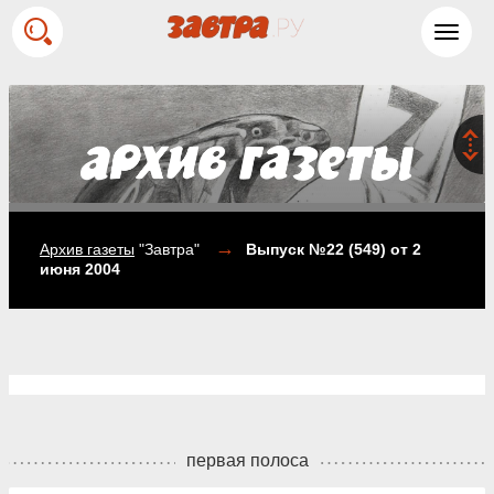
Toggl
navig
→
Архив газеты
"Завтра"
Выпуск №22 (549)
от 2
июня 2004
первая полоса