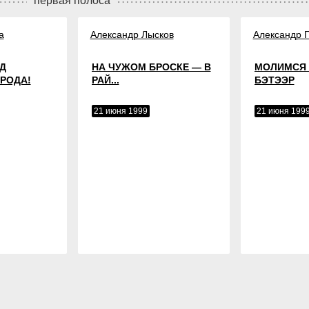
первая полоса
а
Александр Лысков
Александр 
Д
НА ЧУЖОМ БРОСКЕ — В
МОЛИМСЯ 
РОДА!
РАЙ...
БЭТЭЭР
21 июня 1999
21 июня 199