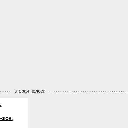
вторая полоса
а
ЖКОВ: