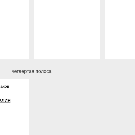
четвертая полоса
аков
АЛИЯ