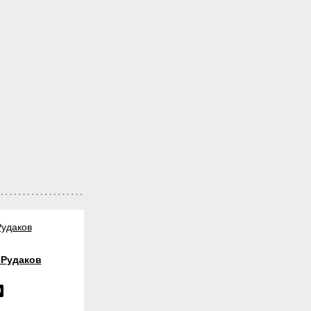
Рудаков
 Рудаков
9