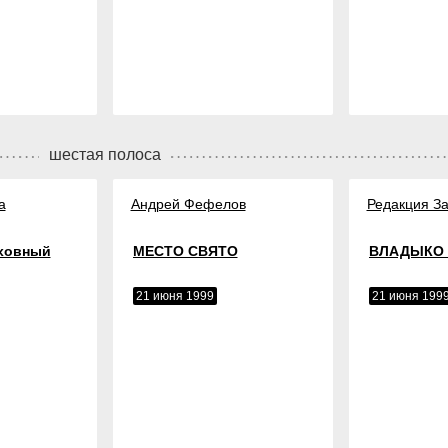
шестая полоса
а
Андрей Фефелов
Редакция За
ховный
МЕСТО СВЯТО
ВЛАДЫКО
21 июня 1999
21 июня 199