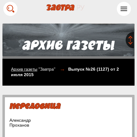
Toggl
navig
→
Архив газеты
"Завтра"
Выпуск №26 (1127)
от 2
июля 2015
Александр
Проханов