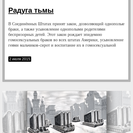
Радуга тьмы
В Соединённых Штатах принят закон, дозволяющий однополые
браки, а также усыновление однополыми родителями
беспризорных детей. Этот закон рождает эпидемию
гомосексуальных браков во всех штатах Америки, усыновление
геями мальчиков-сирот и воспитание их в гомосексуальной
среде. Запускается чудовищная машина, фабрикующая гей-
человечество, ставящая гей-индустрию на поток с
2 июля 2015
использованием всей мощи американских гуманитарных
технологий. На Западе быть геем почётно, престижно и
выгодно. Геям открыты двери в культуру, в бизнес, в политику.
Следующим президентом Америки будет гей.