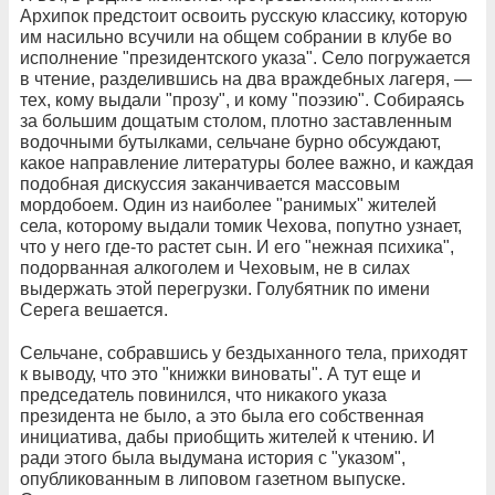
Архипок предстоит освоить русскую классику, которую
им насильно всучили на общем собрании в клубе во
исполнение "президентского указа". Село погружается
в чтение, разделившись на два враждебных лагеря, —
тех, кому выдали "прозу", и кому "поэзию". Собираясь
за большим дощатым столом, плотно заставленным
водочными бутылками, сельчане бурно обсуждают,
какое направление литературы более важно, и каждая
подобная дискуссия заканчивается массовым
мордобоем. Один из наиболее "ранимых" жителей
села, которому выдали томик Чехова, попутно узнает,
что у него где-то растет сын. И его "нежная психика",
подорванная алкоголем и Чеховым, не в силах
выдержать этой перегрузки. Голубятник по имени
Серега вешается.
Сельчане, собравшись у бездыханного тела, приходят
к выводу, что это "книжки виноваты". А тут еще и
председатель повинился, что никакого указа
президента не было, а это была его собственная
инициатива, дабы приобщить жителей к чтению. И
ради этого была выдумана история с "указом",
опубликованным в липовом газетном выпуске.