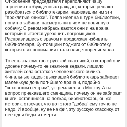
Откровения председателя переполняют чашу
терпения возбужденных граждан, которые решают
разобраться с библиотекарем, навязавшим им эти
"проклятые книжки". Толпа идет на штурм библиотеки,
попутно забивая насмерть ни в чем не повинную
собачку. С ревом набрасываются они и на врача,
который пытается урезонить погромщиков.
Расправившись с врачом и продолжая избивать
библиотекаря, бунтовщики поджигают библиотеку,
которая в их понимании стала олицетворением зла.
То есть знакомство с русской классикой, о которой они
доселе почему-то не знали-не ведали, лишило
жителей села остатков человеческого облика.
Финальные кадры: выживший библиотекарь забирает
маленькую дочь погибшего врача и, подобно
"чеховским сестрам", устремляется в Москву. А на
вопрос приехавшего сменщика, почему он не забирает
книги, оставшиеся на полках, библиотекарь, он же
историк, отвечает, что вот этого "добра" ему точно не
надо. И вообще, ну ее на фиг, эту русскую классику, от
неё одни беды и смерти.