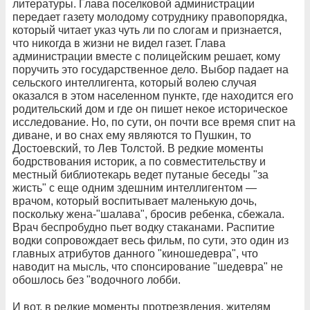
литературы. Глава поселковой администрации
передает газету молодому сотруднику правопорядка,
который читает указ чуть ли по слогам и признается,
что никогда в жизни не видел газет. Глава
администрации вместе с полицейским решает, кому
поручить это государственное дело. Выбор падает на
сельского интеллигента, который волею случая
оказался в этом населенном пункте, где находится его
родительский дом и где он пишет некое историческое
исследование. Но, по сути, он почти все время спит на
диване, и во снах ему являются то Пушкин, то
Достоевский, то Лев Толстой. В редкие моменты
бодрствования историк, а по совместительству и
местный библиотекарь ведет путаные беседы "за
жисть" с еще одним здешним интеллигентом —
врачом, который воспитывает маленькую дочь,
поскольку жена-"шалава", бросив ребенка, сбежала.
Врач беспробудно пьет водку стаканами. Распитие
водки сопровождает весь фильм, по сути, это один из
главных атрибутов данного "киношедевра", что
наводит на мысль, что спонсирование "шедевра" не
обошлось без "водочного лобби.
И вот, в редкие моменты протрезвления, жителям