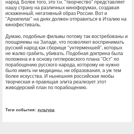
народ. Более того, это т.н. "творчество" представляет
нашу страну на различных кинофорумах, создавая
искаженный, негативный образ России. Вот и
"Архипелаг" на днях должен отправиться в Италию на
кинофестиваль.
Думаю, подобные фильмы потому так востребованы и
поощряемы на Западе, что позволяют воспринимать
русский народ как сборище "унтерменшей", которых
не жалко грабить, убивать. Подобная доктрина была
положена и в основу гитлеровского плана "Ост" по
порабощению русского народа, которому не нужно
было иметь ни медицины, ни образования, а уж тем
более искусства. И нынешняя российская якобы
творческая и правящая элита реализует этот
живодерский план по порабощению.
Теги события:
культура