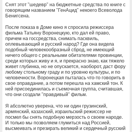
Снят этот "шедевр" на бюджетные средства по книге с
говорящим названием "ГенАцид" некоего Всеволода
Бенигсена.
После показа в Доме кино я спросила режиссера
фильма Татьяну Воронецкую, кто дал ей право,
причем на госсредства, снимать пасквиль,
оплевывающий и русский народ? Где она видела
подобный человекообразный сброд, не имеющий
ничего общего с реальными обитателями провинции,
среди которых живу и я, и прекрасно знаю, как тяжело
живет глубинка, но не опускается, наоборот, даст фору
любому стольному граду и по уровню культуры, и по
человечности. Воронецкая пыталась что-то говорить в
свое оправдание, а потом перешла на хамский тон. К
ней присоединилась и съемочная группа, считавшая,
что они создали "правдивый" фильм.
Я абсолютно уверена, что ни один грузинский,
армянский, казахский, израильский режиссер не
посмел бы снять подобную мерзость о своем народе.
И только мы позволяем глумиться над Россией,
высмеивать и презирать великий и сердечный русский