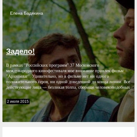
Елена
Бадякина
Задело!
В рамках "Российских программ" 37 Московского
международного кинофестиваля мое внимание привлек фильм
"Архипелаг". Удивительно, но в фильме нет ни одного
положительного героя, ни одной доведенной до конца линии. Все
действующие лица — безликая толпа, сборище человекоподобных
существ, живущих в российской глубинке: в селе или небольшом
городе под названием Архипки.
2 июля 2015