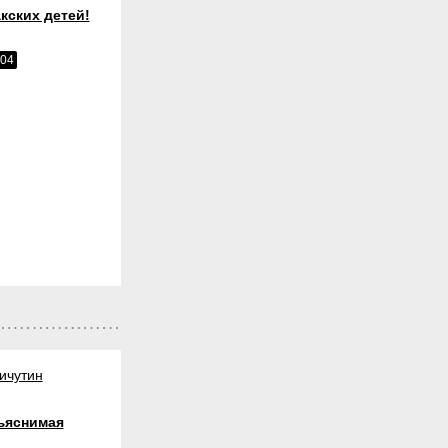
кских детей!
004
ичутин
ъяснимая