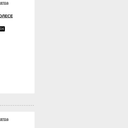
втра
КОЛЕСЕ
004
втра