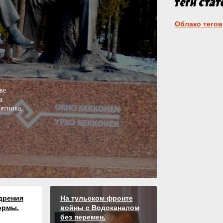
Облако тегов
ве
а
ятника.
дрения
На тульском фронте
ормы.
войны с Водоканалом
без перемен.