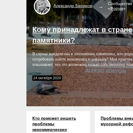
Сообщество
Александр
Баринов
«
Форум
»
Кому принадлежат в стране
памятники?
В случае вандализма в отношении памятника, кто впра
потребовать найти виновника и наказать? Моя практик
показывает, что это возможно только собственнику пам
24 октября 2020
Кто поможет решить
Проблемы вне
проблемы
мусорной реф
некоммерческих