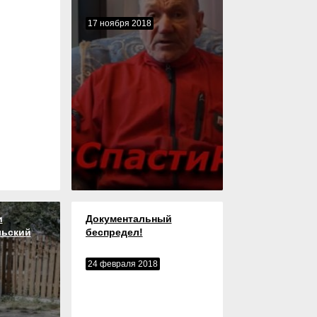
17 ноября 2018
и
Документальный
льский
беспредел!
24 февраля 2018