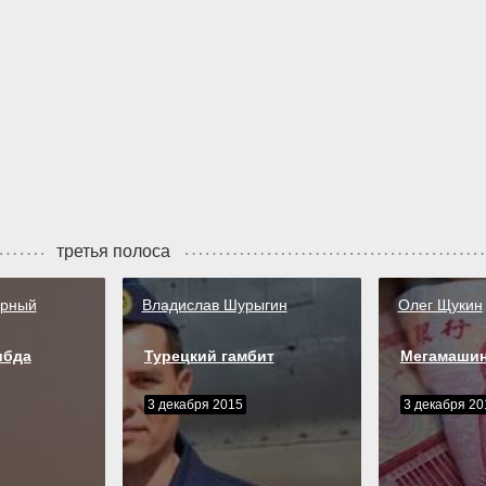
третья полоса
орный
Владислав Шурыгин
Олег Щукин
ибда
Турецкий гамбит
Мегамаши
3 декабря 2015
3 декабря 20