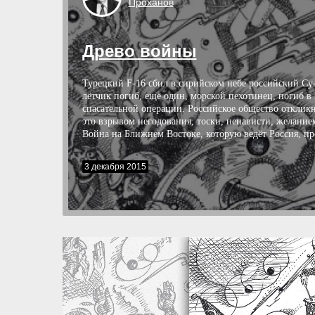
Проханов
Древо войны
Турецкий F-16 сбил в сирийском небе российский Су
лётчик погиб, ещё один, морской пехотинец, погиб в 
спасательной операции. Российское общество откликн
это взрывом негодования, тоски, ненависти, желание
Война на Ближнем Востоке, которую ведёт Россия, пр
своё извилистое капризное русло. Мы начинали эту 
авиационными ударами, направленными на поддержа
3 декабря 2015
президента Башара Асада, ударами, громящими подра
ИГИЛ, наступающие на Дамаск. Но вот российский а
погиб над Синаем — террористический акт швырнул 
земле. И сотни погибших наших людей изменили сам
кампании. Война превратилась в операцию возмездия
усилились удары, в ход введены тяжелые стратегическ
бомбардировщики дальнего действия. Война преврати
нарастающий, грозный поток нашей ненависти, воли
желания отомстить.