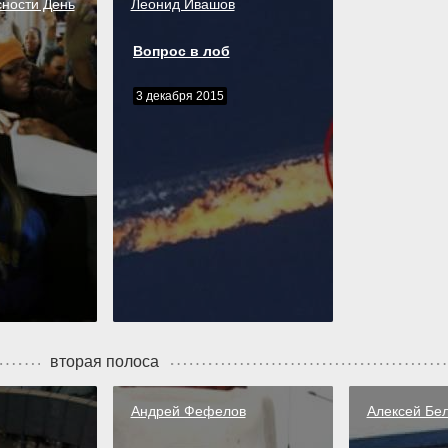
ности День
Леонид Ивашов
Вопрос в лоб
3 декабря 2015
вторая полоса
Андрей Фефелов
Алексей Бе