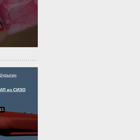
Шурыгин
ГИЛ из СИЗО
15