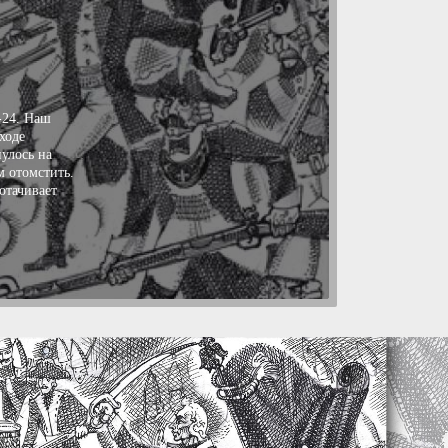
-24. Наш
ходе
улось на
м отомстить.
отачивает
кампанию
ние
зделения
виалайнер
самолёт к
 характер
. Резко
ие
лась в
, нашего