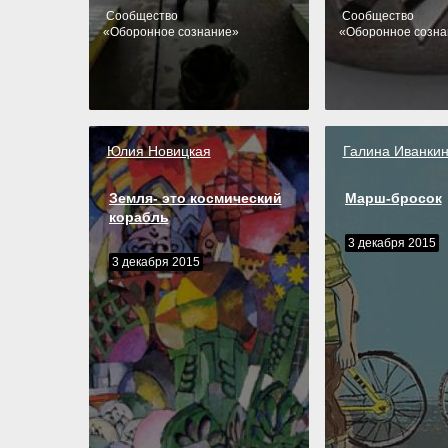
Cообщество
Cообщество
«
Оборонное сознание
»
«
Оборонное созна
Юлия Новицкая
Галина Иванки
Земля- это космический
Марш-бросок
корабль
3 декабря 2015
3 декабря 2015