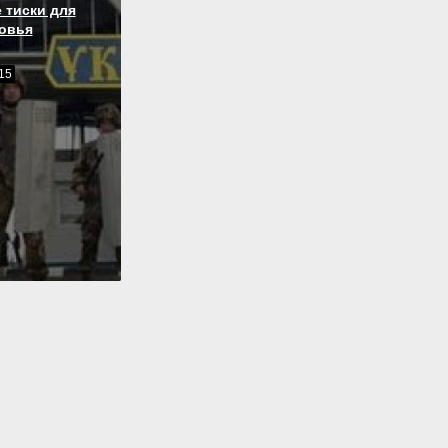
 тиски для
овья
15