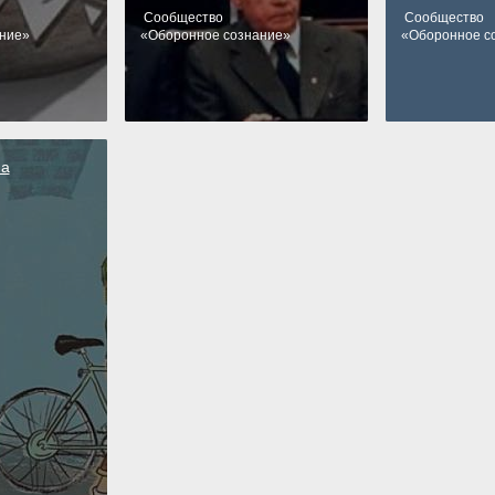
Cообщество
Cообщество
ние
»
«
Оборонное сознание
»
«
Оборонное с
на