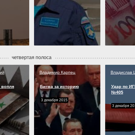
четвертая полоса
ий
Владимир Карпец
Владислав 
 вопля
Битва за историю
Удар по И
№405
3 декабря 2015
3 декабря 20