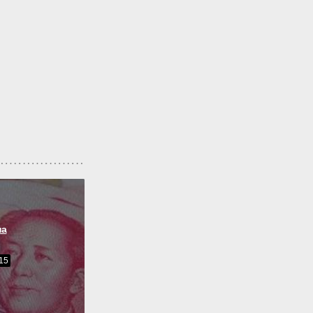
на
15