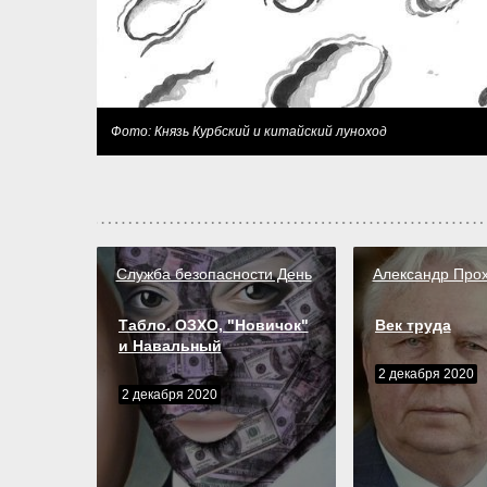
Фото: Князь Курбский и китайский луноход
Служба безопасности День
Александр Про
Табло. ОЗХО, "Новичок"
Век труда
и Навальный
2 декабря 2020
2 декабря 2020