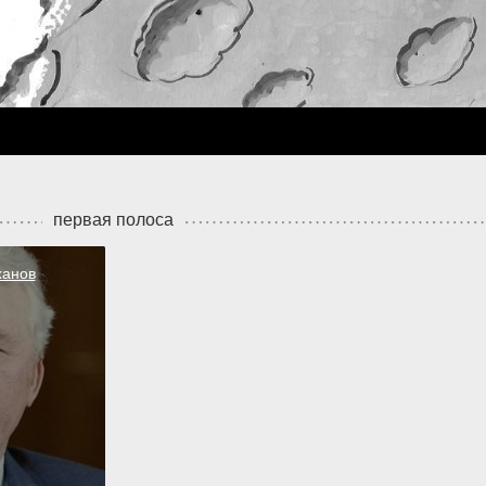
первая полоса
ханов