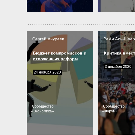
Сергей Ануреев
Рами Аль-Шаер
Бюджет компромиссов и
Критика вмес
отложенных реформ
3 декабря 2020
24 ноября 2020
Cообщество
Cообщество
«
Экономика
»
«
Форум
»