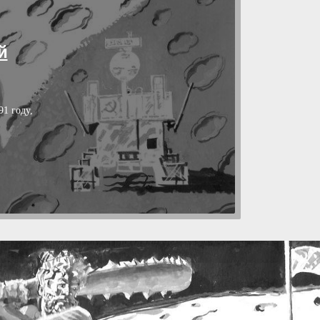
й
1 году,