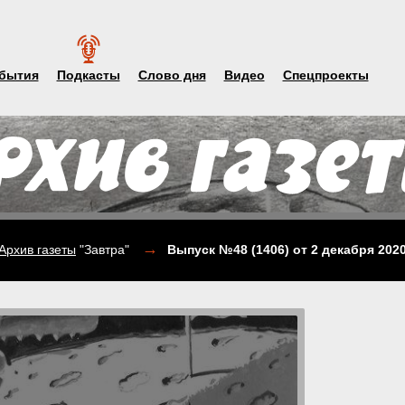
бытия
Подкасты
Слово дня
Видео
Спецпроекты
→
Архив газеты
"Завтра"
Выпуск №48 (1406)
от 2 декабря 202