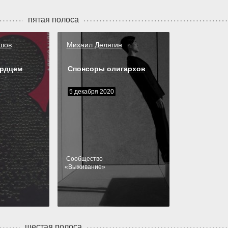
пятая полоса
шов
Михаил Делягин
ердцем
Спонсоры олигархов
5 декабря 2020
Cообщество
«
Выживание
»
шестая полоса