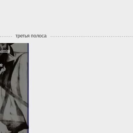
третья полоса
ханов
о