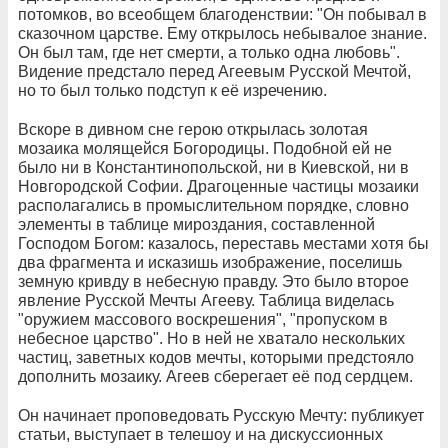
потомков, во всеобщем благоденствии: "Он побывал в
сказочном царстве. Ему открылось небывалое знание.
Он был там, где нет смерти, а только одна любовь".
Видение предстало перед Агеевым Русской Мечтой,
но то был только подступ к её изречению.
Вскоре в дивном сне герою открылась золотая
мозаика молящейся Богородицы. Подобной ей не
было ни в Константинопольской, ни в Киевской, ни в
Новгородской Софии. Драгоценные частицы мозаики
располагались в промыслительном порядке, словно
элементы в таблице мироздания, составленной
Господом Богом: казалось, переставь местами хотя бы
два фрагмента и исказишь изображение, поселишь
земную кривду в небесную правду. Это было второе
явление Русской Мечты Агееву. Таблица виделась
"оружием массового воскрешения", "пропуском в
небесное царство". Но в ней не хватало нескольких
частиц, заветных кодов мечты, которыми предстояло
дополнить мозаику. Агеев сберегает её под сердцем.
Он начинает проповедовать Русскую Мечту: публикует
статьи, выступает в телешоу и на дискуссионных