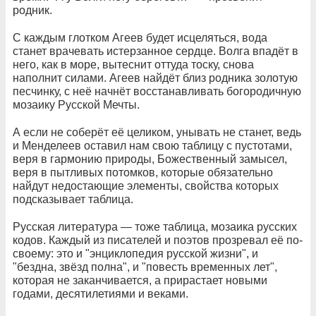
родник.
С каждым глотком Агеев будет исцеляться, вода
станет врачевать истерзанное сердце. Волга впадёт в
него, как в море, вытеснит оттуда тоску, снова
наполнит силами. Агеев найдёт близ родника золотую
песчинку, с неё начнёт восстанавливать богородичную
мозаику Русской Мечты.
А если не соберёт её целиком, унывать не станет, ведь
и Менделеев оставил нам свою таблицу с пустотами,
веря в гармонию природы, Божественный замысел,
веря в пытливых потомков, которые обязательно
найдут недостающие элементы, свойства которых
подсказывает таблица.
Русская литература — тоже таблица, мозаика русских
кодов. Каждый из писателей и поэтов прозревал её по-
своему: это и "энциклопедия русской жизни", и
"бездна, звёзд полна", и "повесть временных лет",
которая не заканчивается, а прирастает новыми
годами, десятилетиями и веками.