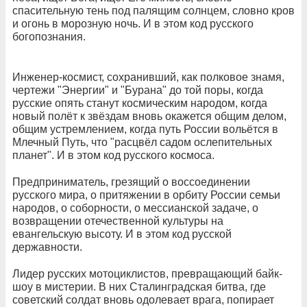
спасительную тень под палящим солнцем, словно кров
и огонь в морозную ночь. И в этом код русского
богопознания.
Инженер-космист, сохранивший, как полковое знамя,
чертежи "Энергии" и "Бурана" до той поры, когда
русские опять станут космическим народом, когда
новый полёт к звёздам вновь окажется общим делом,
общим устремлением, когда путь России вольётся в
Млечный Путь, что "расцвёл садом ослепительных
планет". И в этом код русского космоса.
Предприниматель, грезящий о воссоединении
русского мира, о притяжении в орбиту России семьи
народов, о соборности, о мессианской задаче, о
возвращении отечественной культуры на
евангельскую высоту. И в этом код русской
державности.
Лидер русских мотоциклистов, превращающий байк-
шоу в мистерии. В них Сталинградская битва, где
советский солдат вновь одолевает врага, попирает