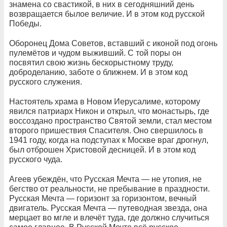
знамена со свастикой, в них в сегодняшний день
возвращается былое величие. И в этом код русской
Победы.
Оборонец Дома Советов, вставший с иконой под огонь
пулемётов и чудом выживший. С той поры он
посвятил свою жизнь бескорыстному труду,
доброделанию, заботе о ближнем. И в этом код
русского служения.
Настоятель храма в Новом Иерусалиме, которому
явился патриарх Никон и открыл, что монастырь, где
воссоздано пространство Святой земли, стал местом
второго пришествия Спасителя. Оно свершилось в
1941 году, когда на подступах к Москве враг дрогнул,
был отброшен Христовой десницей. И в этом код
русского чуда.
Агеев убеждён, что Русская Мечта — не утопия, не
бегство от реальности, не пребывание в праздности.
Русская Мечта — горизонт за горизонтом, вечный
двигатель. Русская Мечта — путеводная звезда, она
мерцает во мгле и влечёт туда, где должно случиться