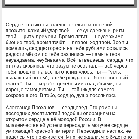
Сердце, только ты знаешь, сколько мгновений
прожито. Каждый удар твой — секунда жизни, ритм
твой — ритм времени. Время летит — неудержимо
биение твоё, время течёт — плавен ход твой. Всё ты
помнишь, сердце: горести на тебе рубцами остались,
радости мёдом по тебе разлились — память твоя
неувядаема, неубиваема. Всё ты ведаешь, сердце: что
от глаз скрылось, что разум не осознал, — всё через
тебя прошло, на всё ты откликнулось. Ты — "угль,
пылающий огнём", в тебе рождается "божественный
глагол". Ты — короб с целебными снадобьями, ты —
ларец с самоцветами. Ты — тайник для самого
сокровенного. В тебе, сердце, душа поселилась.
Александр Проханов — сердцевед. Его романы
последних десятилетий подобны операциям на
открытом сердце ещё молодой России. В
младенчестве ей успели пересадить могучее сердце
умирающей красной империи. Пересадили наспех, не
надеясь, что приживётся. Многие ждали, что будет оно