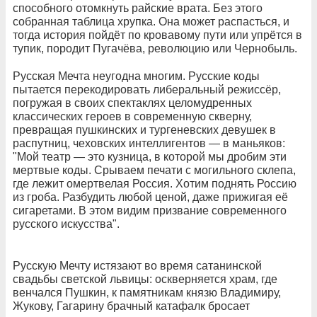
способного отомкнуть райские врата. Без этого
собранная таблица хрупка. Она может распасться, и
тогда история пойдёт по кровавому пути или упрётся в
тупик, породит Пугачёва, революцию или Чернобыль.
Русская Мечта неугодна многим. Русские коды
пытается перекодировать либеральный режиссёр,
погружая в своих спектаклях целомудренных
классических героев в современную скверну,
превращая пушкинских и тургеневских девушек в
распутниц, чеховских интеллигентов — в маньяков:
"Мой театр — это кузница, в которой мы дробим эти
мертвые коды. Срываем печати с могильного склепа,
где лежит омертвелая Россия. Хотим поднять Россию
из гроба. Разбудить любой ценой, даже прижигая её
сигаретами. В этом видим призвание современного
русского искусства".
Русскую Мечту истязают во время сатанинской
свадьбы светской львицы: оскверняется храм, где
венчался Пушкин, к памятникам князю Владимиру,
Жукову, Гагарину брачный катафалк бросает