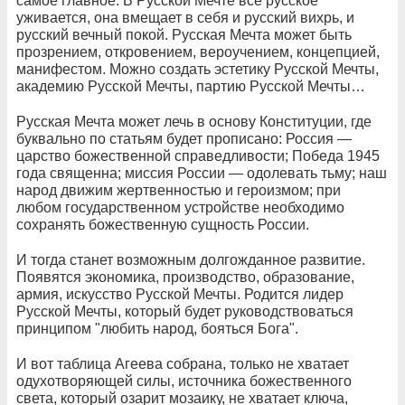
самое главное. В Русской Мечте всё русское
уживается, она вмещает в себя и русский вихрь, и
русский вечный покой. Русская Мечта может быть
прозрением, откровением, вероучением, концепцией,
манифестом. Можно создать эстетику Русской Мечты,
академию Русской Мечты, партию Русской Мечты…
Русская Мечта может лечь в основу Конституции, где
буквально по статьям будет прописано: Россия —
царство божественной справедливости; Победа 1945
года священна; миссия России — одолевать тьму; наш
народ движим жертвенностью и героизмом; при
любом государственном устройстве необходимо
сохранять божественную сущность России.
И тогда станет возможным долгожданное развитие.
Появятся экономика, производство, образование,
армия, искусство Русской Мечты. Родится лидер
Русской Мечты, который будет руководствоваться
принципом "любить народ, бояться Бога".
И вот таблица Агеева собрана, только не хватает
одухотворяющей силы, источника божественного
света, который озарит мозаику, не хватает ключа,