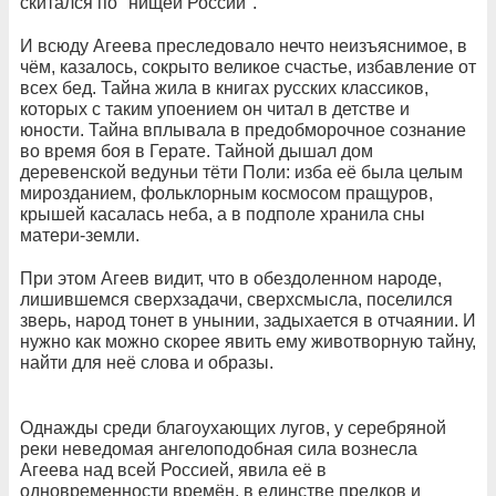
скитался по "нищей России".
И всюду Агеева преследовало нечто неизъяснимое, в
чём, казалось, сокрыто великое счастье, избавление от
всех бед. Тайна жила в книгах русских классиков,
которых с таким упоением он читал в детстве и
юности. Тайна вплывала в предобморочное сознание
во время боя в Герате. Тайной дышал дом
деревенской ведуньи тёти Поли: изба её была целым
мирозданием, фольклорным космосом пращуров,
крышей касалась неба, а в подполе хранила сны
матери-земли.
При этом Агеев видит, что в обездоленном народе,
лишившемся сверхзадачи, сверхсмысла, поселился
зверь, народ тонет в унынии, задыхается в отчаянии. И
нужно как можно скорее явить ему животворную тайну,
найти для неё слова и образы.
Однажды среди благоухающих лугов, у серебряной
реки неведомая ангелоподобная сила вознесла
Агеева над всей Россией, явила её в
одновременности времён, в единстве предков и