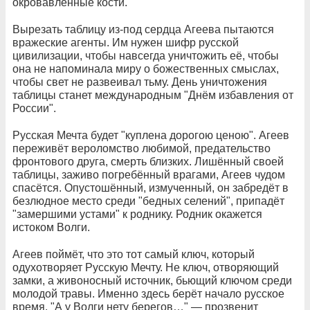
окровавленные кости.
Вырезать таблицу из-под сердца Агеева пытаются
вражеские агенты. Им нужен шифр русской
цивилизации, чтобы навсегда уничтожить её, чтобы
она не напоминала миру о божественных смыслах,
чтобы свет не развеивал тьму. День уничтожения
таблицы станет международным "Днём избавления от
России".
Русская Мечта будет "куплена дорогою ценою". Агеев
переживёт вероломство любимой, предательство
фронтового друга, смерть близких. Лишённый своей
таблицы, заживо погребённый врагами, Агеев чудом
спасётся. Опустошённый, измученный, он забредёт в
безлюдное место среди "бедных селений", припадёт
"замершими устами" к роднику. Родник окажется
истоком Волги.
Агеев поймёт, что это тот самый ключ, который
одухотворяет Русскую Мечту. Не ключ, отворяющий
замки, а живоносный источник, бьющий ключом среди
молодой травы. Именно здесь берёт начало русское
время. "А у Волги нету берегов…" — прозвенит