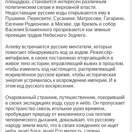
площадках, становится интересен различным
политическим силам и верховной власти.
Недостающие русские коды открываются ему в
Пушкине, Пересвете, Сусанине, Матросове, Гагарине,
Евгении Родионове, в Москве, где Кремль и собор
Василия Блаженного прозреваются как земные
проекции трудов Небесного Зодчего.
Агееву встречаются русские мечтатели, которые
помогают обнаруживать код за кодом. Режиссёр-
метафизик, в своих постановках вторгающийся в
живое тело истории, вправляющий вывих в прошлом,
чтобы изменить ход настоящего, распрямляющий
искривлённое русское время, чтобы историческая
энергия устремилась к возрождению империи. И в
этом код русского воскресения.
Очарованный странник, путешественник, покоривший
в своих экспедициях воду, сушу и небо. Он пропускает
пространство сквозь игольное ушко времени,
пробуждает природу от вековечного сна теплом
человеческого дыхания, доказывает, что русскому
народу земли мало, что в своих хождениях он ищет
неба, ищет Бога, ищет Его милость, словно