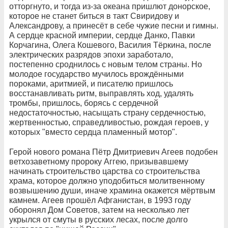
отторгнуто, и тогда из-за океана пришлют донорское,
которое не станет биться в такт Свиридову и
Александрову, а принесёт в себе чужие песни и гимны.
А сердце красной империи, сердце Данко, Павки
Корчагина, Олега Кошевого, Василия Тёркина, после
электрических разрядов эпохи заработало,
постепенно сроднилось с новым телом страны. Но
молодое государство мучилось врождёнными
пороками, аритмией, и писателю пришлось
восстанавливать ритм, выправлять ход, удалять
тромбы, пришлось, борясь с сердечной
недостаточностью, насыщать страну сердечностью,
жертвенностью, справедливостью, рождая героев, у
которых "вместо сердца пламенный мотор".
Герой нового романа Пётр Дмитриевич Агеев подобен
ветхозаветному пророку Аггею, призывавшему
начинать строительство царства со строительства
храма, которое должно уподобиться молитвенному
возвышению души, иначе храмина окажется мёртвым
камнем. Агеев прошёл Афганистан, в 1993 году
оборонял Дом Советов, затем на несколько лет
укрылся от смуты в русских лесах, после долго