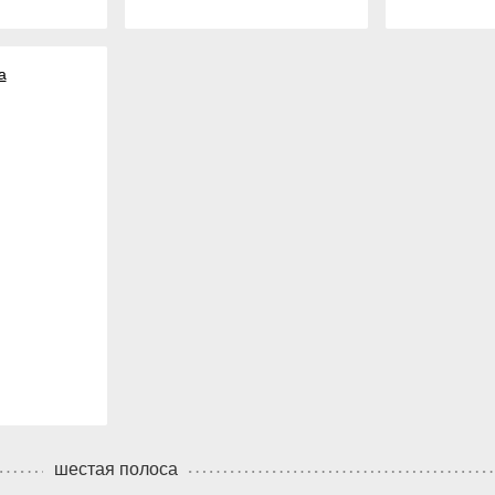
а
шестая полоса