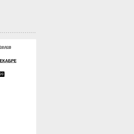
федов
ДЕКАБРЕ
99