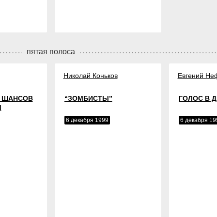
пятая полоса
Николай Коньков
Евгений Не
Я ШАНСОВ
“ЗОМБИСТЫ”
ГОЛОС В 
М
6 декабря 1999
6 декабря 19