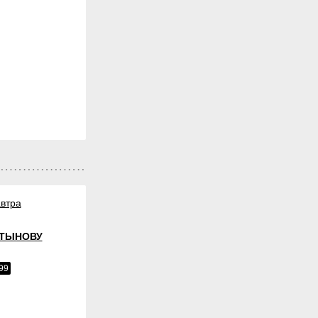
втра
ТЫНОВУ
99