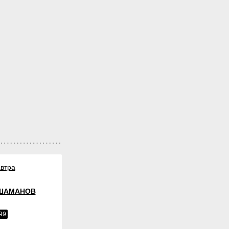
втра
ШАМАНОВ
99