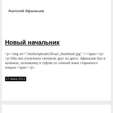
Анатолий
Афанасьев
Новый начальник
<p><img src="/media/uploads/26/aa1_thumbnail.jpg" /></span></p>
<p>Оба они изумленно смотрели друг на друга. Афанасьев был в
валенках, незнакомец в туфлях из оленьей кожи старинного
покроя.</span></p>
27 июня 2012