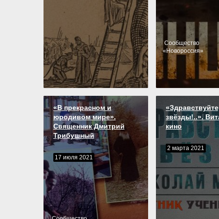
Cообщество
«
Новороссия
»
«В прекрасном и
«Здравствуйте
юродивом мире».
звёзды!..». Ви
Священник Дмитрий
кино
Трибушный
2 марта 2021
17 июля 2021
Cообщество