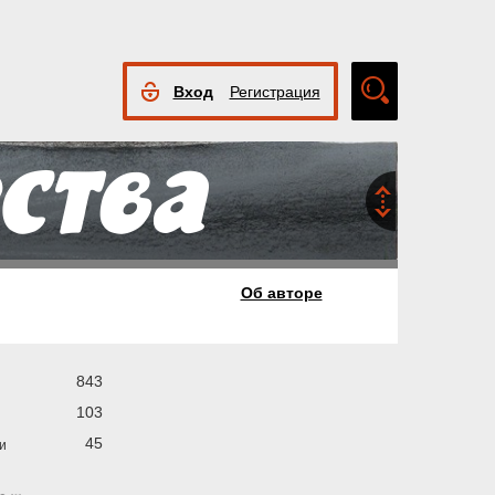
Вход
Регистрация
Расширенный
поиск
Об авторе
843
103
45
и