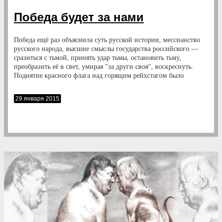
Победа будет за нами
Победа ещё раз объяснила суть русской истории, мессианство
русского народа, высшие смыслы государства российского —
сразиться с тьмой, принять удар тьмы, остановить тьму,
преобразить её в свет, умирая "за други своя", воскреснуть.
Поднятие красного флага над горящим рейхстагом было
подобно пасхальному Воскресению. Победа — это Христос.
Отечественная война, на которой погибло 30 миллионов
29 января 2015
советских людей, — это сошествие Христа на землю. Он дрался
вместе с Красной Армией, ниспровергая фашизм. Горел вместе
с Гастелло в его самолёте. Кидался под танки вместе с 28
гвардейцами-панфиловцами. Закрывал пулемётное гнездо
вместе с Александром Матросовым. Поднимался на эшафот под
виселицу вместе с Зоей Космодемьянской. Стоял вместе с
генералом Карбышевым под ледяным водопадом. Все, кто
нападает сегодня на великую Победу, являются богохульниками,
оскверняющими священную икону, возводящими хулу на
Христа. Но Господь поругаем не бывает.