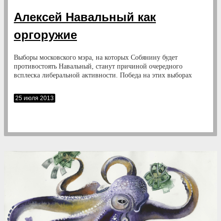
Алексей Навальный как
оргоружие
Выборы московского мэра, на которых Собянину будет
противостоять Навальный, станут причиной очередного
всплеска либеральной активности. Победа на этих выборах
Собянина уже сегодня объявляется либералами фальшивой
победой. Задолго до этих выборов начинает взбухать Болотная.
25 июля 2013
У этой новой Болотной есть новый опыт, новый кумир, новая
энергетика, питаемая реакторами западной пропаганды и
разведки