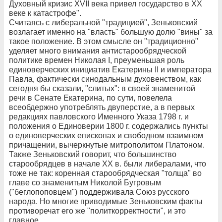
Духовный кризис XVII века привел государство в ХХ
веке к катастрофе".
Считаясь с либеральной "традицией", Зеньковский
возлагает именно на "власть" большую долю "вины" за
такое положение. В этом смысле он "традиционно"
уделяет много внимания антистарообрядческой
политике времен Николая I, преуменьшая роль
единоверческих инициатив Екатерины II и императора
Павла, фактически синодальным духовенством, как
сегодня бы сказали, "слитых": в своей знаменитой
речи в Сенате Екатерина, по сути, повелела
всеобдержно употреблять двуперстие, а в первых
редакциях павловского Именного Указа 1798 г. и
положения о Единоверии 1800 г. содержались пункты
о единоверческих епископах и свободном взаимном
причащении, вычеркнутые митрополитом Платоном.
Также Зеньковский говорит, что большинство
старообрядцев в начале ХХ в. были либералами, что
тоже не так: коренная старообрядческая "толща" во
главе со знаменитым Николой Бугровым
("беглопоповцем") поддерживала Союз русского
народа. Но многие приводимые Зеньковским факты
противоречат его же "политкорректности", и это
главное.