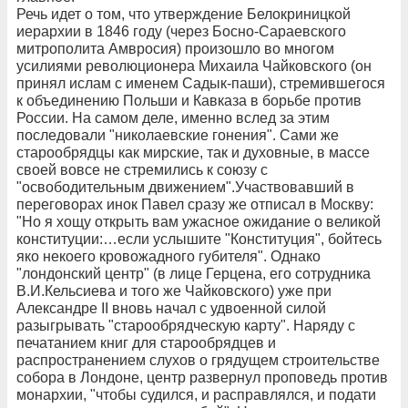
Речь идет о том, что утверждение Белокриницкой
иерархии в 1846 году (через Босно-Сараевского
митрополита Амвросия) произошло во многом
усилиями революционера Михаила Чайковского (он
принял ислам с именем Садык-паши), стремившегося
к объединению Польши и Кавказа в борьбе против
России. На самом деле, именно вслед за этим
последовали "николаевские гонения". Сами же
старообрядцы как мирские, так и духовные, в массе
своей вовсе не стремились к союзу с
"освободительным движением".Участвовавший в
переговорах инок Павел сразу же отписал в Москву:
"Но я хощу открыть вам ужасное ожидание о великой
конституции:…если услышите "Конституция", бойтесь
яко некоего кровожадного губителя". Однако
"лондонский центр" (в лице Герцена, его сотрудника
В.И.Кельсиева и того же Чайковского) уже при
Александре II вновь начал с удвоенной силой
разыгрывать "старообрядческую карту". Наряду с
печатанием книг для старообрядцев и
распространением слухов о грядущем строительстве
собора в Лондоне, центр развернул проповедь против
монархии, "чтобы судился, и расправлялся, и подати