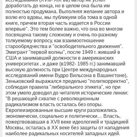
доработать до конца, но в целом она была им
полностью продумана. Выполняя желание автора и
волю его вдовы, мы публикуем оба тома в одной
книге, причем вторая часть издается в России
впервые". Это тем более важно, что она во многом
посвящена такому сложному и очень по-разному
толкуемому вопросу, как взаимоотношение
старообрядчества и "освободительного движения".
Эмигрант "первой волны", после 1949 г. живший в
США и занимавший должности в американских
университетах , и даже (в1982- 1985 гг.) занимавший
высокую должность при Центре международных
исследований имени Вудро Вильсона в Вашингтоне),
Зеньковский выражался предельно "политкорректно",
соблюдая правила "либерального этикета", но при
этом умело доводил до читателя исторические линии:
"В решающей схватке с революционным
радикализмом власть осталась без опоры.
Европеизированные высшие круги разложились
экономически, социально и политически… Власть,
пожертвовавшая в XVII веке идеологией и традицией
Москвы, осталась в ХХ веке без защиты от нападения
наиболее радикальных носителей западных идей.