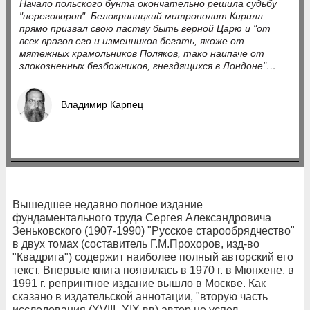
Начало польского бунта окончательно решила судьбу
"переговоров". Белокриницкий митрополит Кирилл
прямо призвал свою паству быть верной Царю и "от
всех врагов его и изменников бегать, якоже от
мятежных крамольников Поляков, тако наипаче от
злокозненных безбожников, гнездящихся в Лондоне"…
Владимир Карпец
Вышедшее недавно полное издание
фундаментального труда Сергея Александровича
Зеньковского (1907-1990) "Русское старообрядчество"
в двух томах (составитель Г.М.Прохоров, изд-во
"Квадрига") содержит наиболее полный авторский его
текст. Впервые книга появилась в 1970 г. в Мюнхене, в
1991 г. репринтное издание вышло в Москве. Как
сказано в издательской аннотации, "вторую часть
исследования (XVIII- XIX вв) автор не успел