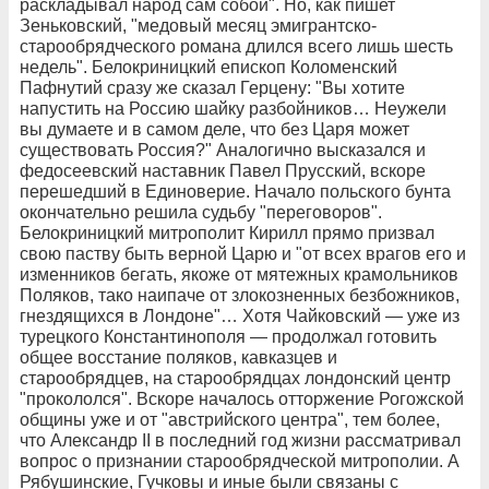
раскладывал народ сам собой". Но, как пишет
Зеньковский, "медовый месяц эмигрантско-
старообрядческого романа длился всего лишь шесть
недель". Белокриницкий епископ Коломенский
Пафнутий сразу же сказал Герцену: "Вы хотите
напустить на Россию шайку разбойников… Неужели
вы думаете и в самом деле, что без Царя может
существовать Россия?" Аналогично высказался и
федосеевский наставник Павел Прусский, вскоре
перешедший в Единоверие. Начало польского бунта
окончательно решила судьбу "переговоров".
Белокриницкий митрополит Кирилл прямо призвал
свою паству быть верной Царю и "от всех врагов его и
изменников бегать, якоже от мятежных крамольников
Поляков, тако наипаче от злокозненных безбожников,
гнездящихся в Лондоне"… Хотя Чайковский — уже из
турецкого Константинополя — продолжал готовить
общее восстание поляков, кавказцев и
старообрядцев, на старообрядцах лондонский центр
"прокололся". Вскоре началось отторжение Рогожской
общины уже и от "австрийского центра", тем более,
что Александр II в последний год жизни рассматривал
вопрос о признании старообрядческой митрополии. А
Рябушинские, Гучковы и иные были связаны с