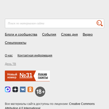
Блоги и сообщества
События
Слово дня
Видео
Спецпроекты
О нас
Контактная информация
День ТВ
№31
Архив
Новый
номер
газеты
Все материалы сайта доступны по лицензии:
Creative Commons
Attribution 4.0 International