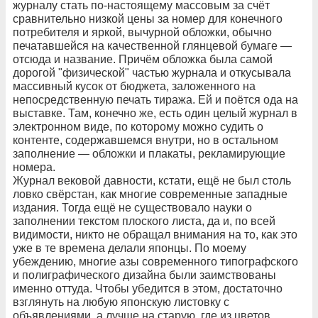
журналу стать по-настоящему массовым за счёт
сравнительно низкой цены за номер для конечного
потребителя и яркой, вычурной обложки, обычно
печатавшейся на качественной глянцевой бумаге —
отсюда и название. Причём обложка была самой
дорогой "физической" частью журнала и откусывала
массивный кусок от бюджета, заложенного на
непосредственную печать тиража. Ей и поётся ода на
выставке. Там, конечно же, есть один целый журнал в
электронном виде, по которому можно судить о
контенте, содержавшемся внутри, но в остальном
заполнение — обложки и плакаты, рекламирующие
номера.
Журнал вековой давности, кстати, ещё не был столь
ловко свёрстан, как многие современные западные
издания. Тогда ещё не существовало науки о
заполнении текстом плоского листа, да и, по всей
видимости, никто не обращал внимания на то, как это
уже в те времена делали японцы. По моему
убеждению, многие азы современного типографского
и полиграфического дизайна были заимствованы
именно оттуда. Чтобы убедится в этом, достаточно
взглянуть на любую японскую листовку с
объявлениями, а лучше на старую, где из цветов