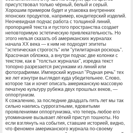
присутствовал только чёрный, белый и серый.
Хорошим примером будет и упаковка внутренних
японских продуктов, например, кондитерский изделий.
Неочевидная подчас работа с толщиной линий,
пропорцией текста и пустого пространства создает
неповторимую эстетическую привлекательность. Но
этого нельзя сказать об американских журналах
начала ХХ века — к ним не подходят эпитеты
"эстетическая строгость" или "утилитарная роскошь".
Красочная обложка, а внутри подчас две колонки с
текстом, как в "толстых журналах", изредка текст
топорно разрезается рисунками из линий или
фотографиями. Имперский журнал "Родная речь" тех
же лет изнутри выглядел куда убедительнее. Слово,
которое так и хочет описать американскую массовую
печатную культуру рубежа двух прошлых веков, —
оппортунизм.
К сожалению, за последние двадцать пять лет мы так
сильно наелись суррогатными, ядовитыми
проявлениями оппортунизма, что теперь любое его
упоминание вызывает лёгкий приступ тошноты. Но
если взглянуть на события, ставшие историей, видно,
что феномен американского журнала по-своему