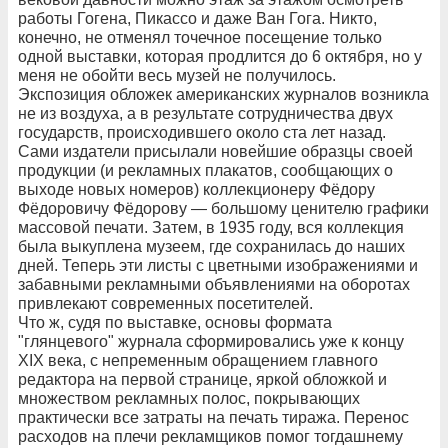
работы Гогена, Пикассо и даже Ван Гога. Никто,
конечно, не отменял точечное посещение только
одной выставки, которая продлится до 6 октября, но у
меня не обойти весь музей не получилось.
Экспозиция обложек американских журналов возникла
не из воздуха, а в результате сотрудничества двух
государств, происходившего около ста лет назад.
Сами издатели присылали новейшие образцы своей
продукции (и рекламных плакатов, сообщающих о
выходе новых номеров) коллекционеру Фёдору
Фёдоровичу Фёдорову — большому ценителю графики
массовой печати. Затем, в 1935 году, вся коллекция
была выкуплена музеем, где сохранилась до наших
дней. Теперь эти листы с цветными изображениями и
забавными рекламными объявлениями на оборотах
привлекают современных посетителей.
Что ж, судя по выставке, основы формата
"глянцевого" журнала сформировались уже к концу
XIX века, с непременным обращением главного
редактора на первой странице, яркой обложкой и
множеством рекламных полос, покрывающих
практически все затраты на печать тиража. Перенос
расходов на плечи рекламщиков помог тогдашнему