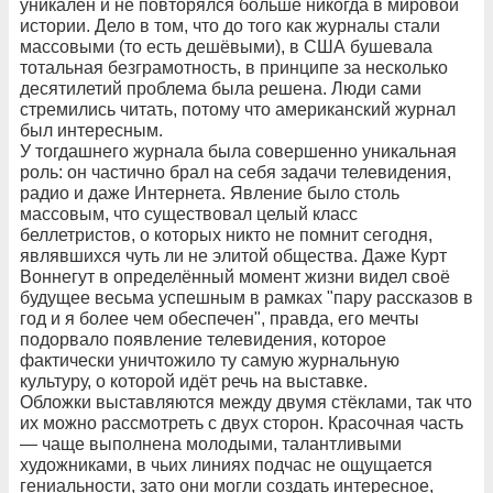
уникален и не повторялся больше никогда в мировой
истории. Дело в том, что до того как журналы стали
массовыми (то есть дешёвыми), в США бушевала
тотальная безграмотность, в принципе за несколько
десятилетий проблема была решена. Люди сами
стремились читать, потому что американский журнал
был интересным.
У тогдашнего журнала была совершенно уникальная
роль: он частично брал на себя задачи телевидения,
радио и даже Интернета. Явление было столь
массовым, что существовал целый класс
беллетристов, о которых никто не помнит сегодня,
являвшихся чуть ли не элитой общества. Даже Курт
Воннегут в определённый момент жизни видел своё
будущее весьма успешным в рамках "пару рассказов в
год и я более чем обеспечен", правда, его мечты
подорвало появление телевидения, которое
фактически уничтожило ту самую журнальную
культуру, о которой идёт речь на выставке.
Обложки выставляются между двумя стёклами, так что
их можно рассмотреть с двух сторон. Красочная часть
— чаще выполнена молодыми, талантливыми
художниками, в чьих линиях подчас не ощущается
гениальности, зато они могли создать интересное,