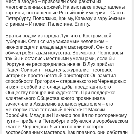
мест, а заодно – привозили свои работы из
многочисленных вояжей. На выставке представлены
картины, посвященные Российской империи – Санкт-
Петербургу, Поволжью, Крыму, Кавказу и зарубежным
странам – Италии, Палестине, Египту.
Братья родом из города Лух, что в Костромской
губернии. Отец слыл уважаемым человеком –
иконописцем и владельцем мастерской. Он-то и
обучил ребят азам искусства. Возможно, Чернецовы
так бы и остались местными умельцами, если бы
Фортуна не распорядилась иначе. В Лух прибыл
Павел Свиньин – издатель, журналист, географ,
историк и просто богатый аристократ. Он заметил
способности Григория – старшенького из Чернецовых
и взял с собой в столицу, дабы представить его
Обществу поощрения художеств. При поддержке
влиятельного Общества юного провинциала
зачислили в Академию вольнослушателем – его
ментором стал тот самый пейзажист Максим
Воробьёв. Младший Никанор пошёл по проторенному
пути – прибыл в Петербург и обучался в воробьёвском
классе. Чернецовы быстро вошли в когорту
востребованных мастеров. Как правило, они работали