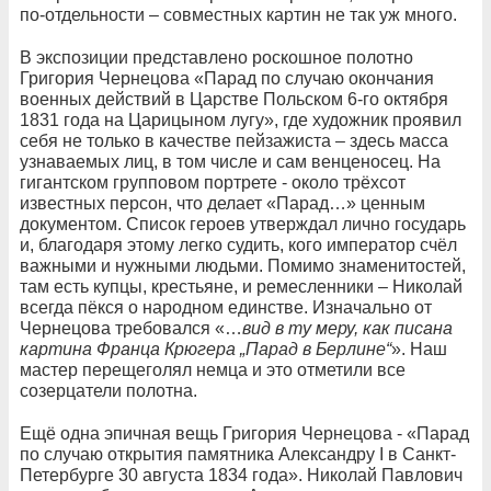
по-отдельности – совместных картин не так уж много.
В экспозиции представлено роскошное полотно
Григория Чернецова «Парад по случаю окончания
военных действий в Царстве Польском 6-го октября
1831 года на Царицыном лугу», где художник проявил
себя не только в качестве пейзажиста – здесь масса
узнаваемых лиц, в том числе и сам венценосец. На
гигантском групповом портрете - около трёхсот
известных персон, что делает «Парад…» ценным
документом. Список героев утверждал лично государь
и, благодаря этому легко судить, кого император счёл
важными и нужными людьми. Помимо знаменитостей,
там есть купцы, крестьяне, и ремесленники – Николай
всегда пёкся о народном единстве. Изначально от
Чернецова требовался «…
вид в ту меру, как писана
картина Франца Крюгера „Парад в Берлине“
». Наш
мастер перещеголял немца и это отметили все
созерцатели полотна.
Ещё одна эпичная вещь Григория Чернецова - «Парад
по случаю открытия памятника Александру I в Санкт-
Петербурге 30 августа 1834 года». Николай Павлович