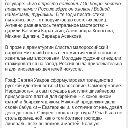
государе: «
Его я просто полюбил: / Он бодро, честно
правит нами; / Россию вдруг он оживил / Войной,
надеждами, трудами
». В те годы писать стихи
пытались все – от поручиков до светских львиц.
Активно развивалось театральное мастерство –
царили Василий Каратыгин, Александра Колосова,
Михаил Щепкин, Варвара Асенкова.
В прозе и драматургии блистал малороссийский
парубок Николай Гоголь с его мистической хтонью и
язвительным злословьем. Молодые художники ездили
стажироваться на запад. Россия была привлекательна
и для иноземных деятелей искусств.
Граф Сергей Уваров сформулировал триединство
русской идентичности: «Православие. Самодержавие.
Народность», а сам государь выступил дизайнером
придворного платья для фрейлин – с кокошником,
фатой и боярским шиком. Николай продолжил дело
своей бабушки – Екатерины и, в отличие от неё, довёл
дело до конца. Свирепствовала цензура? Она была не
столь кромешной, как о том болтают господа-
либералы всех выводков и мастей. Если уж