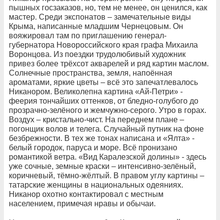
пышных госзаказов, но, тем не менее, он ценился, как
мастер. Среди экспонатов – замечательные виды
Крыма, написанные младшим Чернецовым. Он
вояжировал там по приглашению генерал-
губернатора Новороссийского края графа Михаила
Воронцова. Из поездки трудолюбивый художник
привез более трёхсот акварелей и ряд картин маслом.
Солнечные пространства, земля, напоённая
ароматами, яркие цветы – всё это запечатлевалось
Никанором. Великолепна картина «Ай-Петри» -
феерия тончайших оттенков, от бледно-голубого до
прозрачно-зелёного и жемчужно-серого. Утро в горах.
Воздух – кристально-чист. На переднем плане –
погонщик волов и телега. Случайный путник на фоне
безбрежности. В тех же тонах написана и «Ялта» -
белый городок, паруса и море. Всё пронизано
романтикой ветра. «Вид Каралезской долины» - здесь
уже сочные, земные краски – интенсивно-зелёный,
коричневый, тёмно-жёлтый. В правом углу картины –
татарские женщины в национальных одеяниях.
Никанор охотно контактировал с местным
населением, примечая нравы и обычаи.