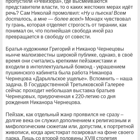
пропустили «Ревизора», где высмеиваются
представители власти, то о каких жестоких мерах идёт
речь? Сам Николай промолвил: «
Ну и пьеска! Всем
досталось, а мне — более всех!
» Монарх чувствовал
ту грань, которая отделяет строгость от тирании, как
понимал он, что полнейшая свобода иной раз
превращается в свободу от совести.
Братья-художники Григорий и Никанор Чернецовы
нынче малоизвестны широкой публике, однако, в своё
время они считались крепкими пейзажистами и
входили в интеллектуальный бомонд - украшением
пушкинского кабинета была работа Никанора
Чернецова «Дарьяльское ущелье». Вспомнить – наша
задача. В Государственной Третьяковской Галерее
сейчас проходит небольшая выставка братьев
Чернецовых, приуроченная к 220-летию со дня
рождения Никанора Чернецова.
Пейзаж, как отдельный жанр проявился не сразу –
долгие века он служил дополнением к религиозным и
мифологическим сюжетам или, допустим, к портретной
живописи, когда аристократ позировал на фоне своего
парка. Лишь со второй половины XVIII столетия