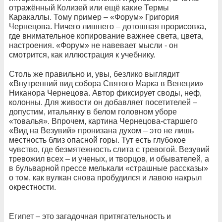
отражённый Колизей или ещё какие Термы
Каракаллы. Тому пример – «Форум» Григория
Чернецова. Ничего лишнего – дотошная прорисовка,
где внимательное копирование важнее света, цвета,
настроения. «Форум» не навевает мысли - он
смотрится, как иллюстрация к учебнику.
Столь же правильно и, увы, безлико выглядит
«Внутренний вид собора Святого Марка в Венеции»
Никанора Чернецова. Автор фиксирует своды, неф,
колонны. Для живости он добавляет посетителей –
допустим, итальянку в белом головном уборе
«товалья». Впрочем, картина Чернецова-старшего
«Вид на Везувий» пронизана духом – это не лишь
местность близ опасной горы. Тут есть глубокое
чувство, где безмятежность слита с тревогой. Везувий
тревожил всех – и ученых, и творцов, и обывателей, а
в бульварной прессе мелькали «страшные рассказы»
о том, как вулкан снова пробудился и лавою накрыл
окрестности.
Египет – это загадочная притягательность и