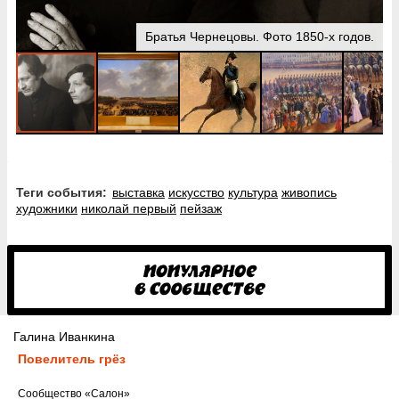
Братья Чернецовы. Фото 1850-х годов.
Теги события:
выставка
искусство
культура
живопись
художники
николай первый
пейзаж
Галина Иванкина
Повелитель грёз
Cообщество
«Салон»