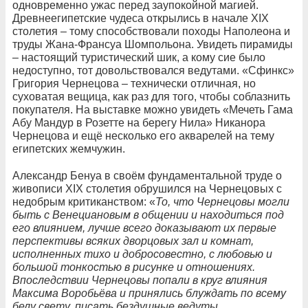
одновременно ужас перед заупокойной магией.
Древнеегипетские чудеса открылись в начале XIX
столетия – тому способствовали походы Наполеона и
труды Жана-Франсуа Шомпольона. Увидеть пирамиды
– настоящий туристический шик, а кому сие было
недоступно, тот довольствовался ведутами. «Сфинкс»
Григория Чернецова – технически отличная, но
суховатая вещица, как раз для того, чтобы соблазнить
покупателя. На выставке можно увидеть «Мечеть Гама
Абу Мандур в Розетте на берегу Нила» Никанора
Чернецова и ещё несколько его акварелей на тему
египетских жемчужин.
Александр Бенуа в своём фундаментальной труде о
живописи XIX столетия обрушился на Чернецовых с
недобрым критиканством: «
То, что Чернецовы могли
быть с Венециановым в общении и находиться под
его влиянием, лучше всего доказывают их первые
перспективы всяких дворцовых зал и комнат,
исполненных тихо и добросовестно, с любовью и
большой тонкостью в рисунке и отношениях.
Впоследствии Чернецовы попали в круг влияния
Максима Воробьёва и принялись блуждать по всему
белу свету, писать бездушные ведуты