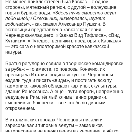
Не менее привлекателен был Кавказ – с одной
стороны, мятежный регион, с другой – волнующие
горы и бурные воды. «
Здесь тучи смиренно идут
подо мной; / Сквозь них, низвергаясь, шумят
водопады
», - как сказал Александр Пушкин. В
экспозиции представлена кавказская серия
Чернецова-младшего. «Кавказ Вид Тифлиса», «Вид
Кутаиси», «Путешественники в предгорьях Кавказа»
— это сага о неповторимой красоте кавказской
натуры.
Братья регулярно ездили в творческие командировки
за рубеж – то вместе, то поврозь. Конечно, их
прельщала Италия, родина искусств. Чернецовы
ездили туда и писать «виды», и постигать всю ту
гармонию, каковой обладают картины, скульптуры,
здания Ренессанса. А ещё - пути-дороги, непременно
ведущие в Рим, тёплый климат, виноградники,
смешливые брюнетки – всё это было дивным
откровением.
В итальянских городах Чернецовы писали и
зарисовывали типовые ведуты – заказчиков
интересовали не впечатления и дуновения, а чётко