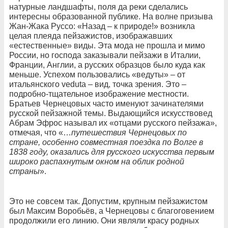
натурные ландшафты, поля да реки сделались
интересны образованной публике. На волне призыва
Жан-Жака Руссо: «Назад – к природе!» возникла
целая плеяда пейзажистов, изображавших
«естественные» виды. Эта мода не прошла и мимо
России, но господа заказывали пейзажи в Италии,
Франции, Англии, а русских образцов было куда как
меньше. Успехом пользовались «ведуты» – от
итальянского veduta – вид, точка зрения. Это –
подробно-тщательное изображение местности.
Братьев Чернецовых часто именуют зачинателями
русской пейзажной темы. Выдающийся искусствовед
Абрам Эфрос называл их «отцами русского пейзажа»,
отмечая, что «…
путешествия Чернецовых по
стране, особенно совместная поездка по Волге в
1838 году, оказались для русского искусства первым
широко распахнутым окном на облик родной
страны
».
Это не совсем так. Допустим, крупным пейзажистом
был Максим Воробьёв, а Чернецовы с благоговением
продолжили его линию. Они являли красу родных