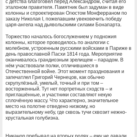
с детства благоговел перед Александром, считая его
эталоном правителя. Памятник был задуман в виде
колонны и спроектирован Огюстом Монферраном по
заказу Николая I, пожелавшим увековечить победу
царя-ангела над дьявольскими силами Бонапарта.
Торжество началось богослужением у подножия
колонны, которое проводилось по аналогии с
молебном, устроенным русскими войсками в Париже в
день православной Пасхи 1814 года. Мероприятие
оканчивалось грандиозным зрелищем – парадом. В
нём участвовали полки, отличившиеся в
Отечественной войне. Этот момент празднования и
запечатлел Григорий Чернецов, как обычно
скрупулёзный, умелый, точный и при том –
восторженный. Тут нет портретных сходств – и
приглашённые, и участники составляют некую
сплочённую массу. Что характерно, значительное
место на полотне отведено низкому, но
выразительному небу, где сквозь тучи сквозит нежно-
хрустальная голубизна.
Никанор пребывал на вторых ролях – ему не давали