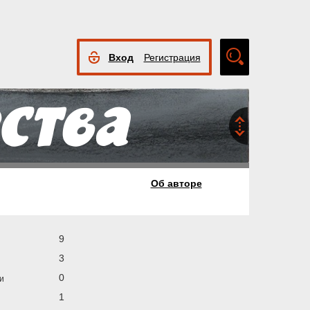
Вход
Регистрация
Расширенный
поиск
Об авторе
9
3
0
и
1