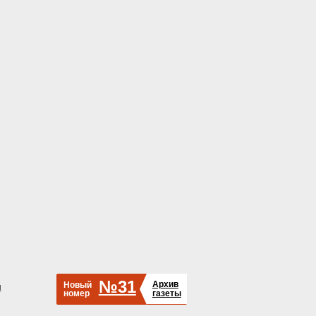
№31
Архив
Новый
й
номер
газеты