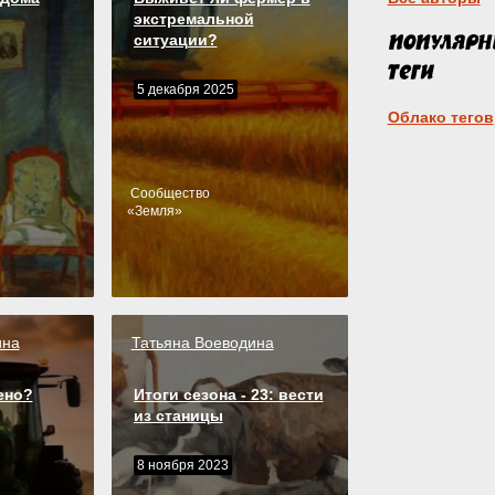
экстремальной
ситуации?
5 декабря 2025
Облако тегов
Cообщество
«
Земля
»
ина
Татьяна Воеводина
ено?
Итоги сезона - 23: вести
из станицы
8 ноября 2023