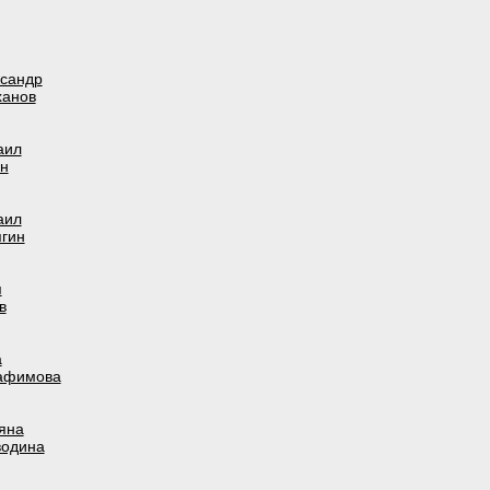
сандр
ханов
аил
н
аил
гин
я
в
а
афимова
яна
водина