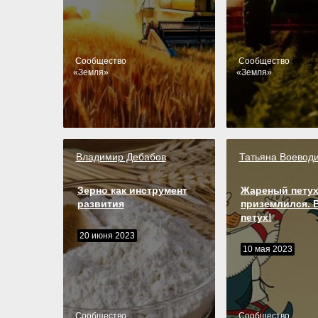
Cообщество
Cообщество
«
Земля
»
«
Земля
»
Владимир Дебабов
Татьяна Воевод
Зерно как инструмент
Жареный пету
развития
приземлился. В
петух!
20 июня 2023
10 мая 2023
Cообщество
Cообщество