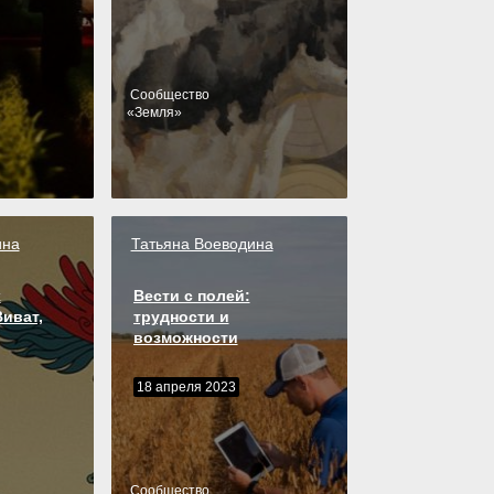
Cообщество
«
Земля
»
ина
Татьяна Воеводина
х
Вести с полей:
иват,
трудности и
возможности
18 апреля 2023
Cообщество