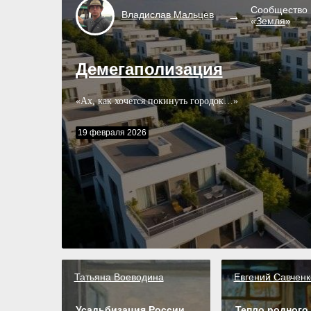
Сообщество
Владислав
Мальцев
«
Земля
»
Демегаполизация
«Ах, как хочется покинуть городок…»
19 февраля 2026
Татьяна Воеводина
Евгений Савченк
Усадьбизация России
Тепло родного