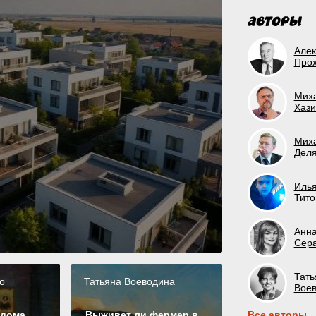
Алек
Про
Мих
Хази
Мих
Деля
Иль
Тито
Анн
Сер
Тать
о
Татьяна Воеводина
Вое
 дома
Выживет ли фермер в
Все авторы