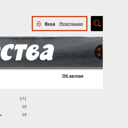
Вход
Регистрация
Расширенный
поиск
Об авторе
171
10
19
и