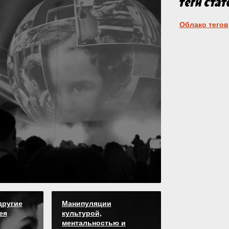
Облако тегов
я
другие
Манипуляции
ея
культурой,
ментальностью и