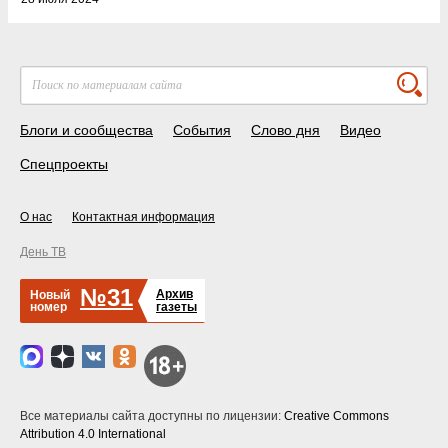
Блоги и сообщества
События
Слово дня
Видео
Спецпроекты
О нас
Контактная информация
День ТВ
№31
Архив
Новый
номер
газеты
Все материалы сайта доступны по лицензии:
Creative Commons
Attribution 4.0 International