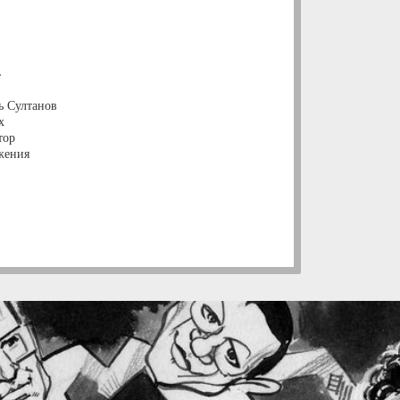
р
ь Султанов
х
тор
жения
ижения.