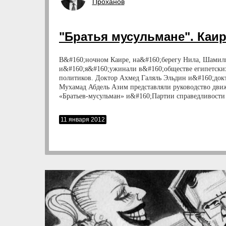
Проханов
"Братья мусульмане". Каи
В&#160;ночном Каире, на&#160;берегу Нила, Шамил
и&#160;я&#160;ужинали в&#160;обществе египетски
политиков. Доктор Ахмед Галяль Эльдин и&#160;док
Мухамад Абдель Азим представляли руководство дви
«Братьев-мусульман» и&#160;Партии справедливости
и&#160;свободы, созданной на&#160;основе этого дв
11 января 2012