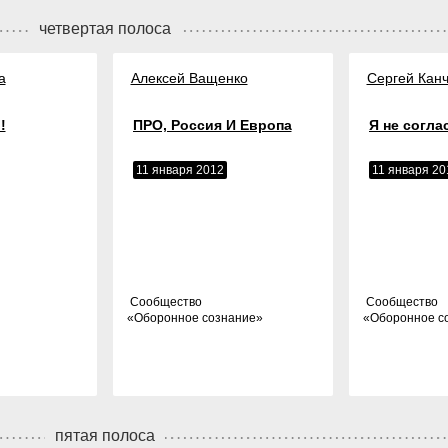
четвертая полоса
а
Алексей Ващенко
Сергей Канч
!
ПРО, Россия И Европа
Я не согла
11 января 2012
11 января 20
Cообщество
Cообщество
«
Оборонное сознание
»
«
Оборонное с
пятая полоса