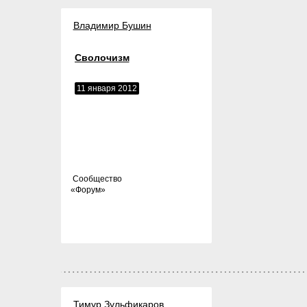
Владимир Бушин
Сволочизм
11 января 2012
Cообщество
«
Форум
»
Тимур Зульфикаров