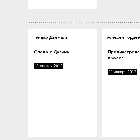
Гейдар Джемаль
Алексей Гордее
Слово о Дугине
Приднестровс
пролог
11 января 2012
11 января 2012