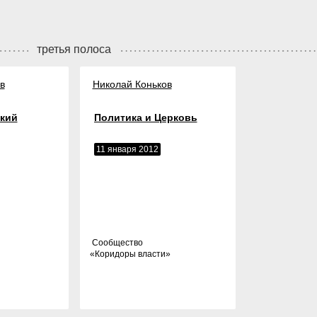
третья полоса
в
Николай Коньков
кий
Политика и Церковь
11 января 2012
Cообщество
«
Коридоры власти
»