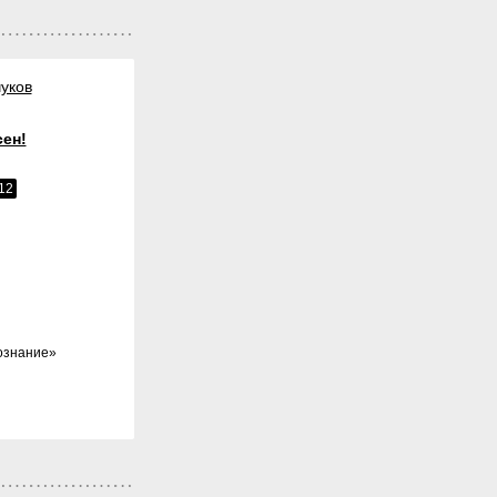
уков
сен!
12
ознание
»