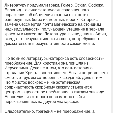
Литературу придумали греки. Гомер, Эсхил, Софокл,
Еврипид – о силе эстетически совершенного
поражения, об обретении счастья в сюжете о
равнодушных богах и смертных героях. Катарсис –
замена бессмертия почти магического на стоицизм
индивидуальности, получающей утешение в зеркале
красоты и мужества. Литература, вышедшая из Афин,
всегда – о результативности слова, не требующего
доказательств в результативности самой жизни.
Но помимо литературы-катарсиса есть словесность-
преображение. Для христиан она пришла из
Иерусалима. Дело не в том, что есть история о
страдании Христа, воплотившего Бога и встретившего
смерть от рук им сотворенных созданий. Дело в том,
что Христос воскрес – и не эстетическая
сопричастность скорбному сюжету становится
центром, а целостное пребывание в каждом эпизоде
Евангелия, из которого невозможно выйти –
переключившись на другой «катарсис».
Следовательно, трагедия – не преображение, а