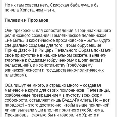
Но их там совсем нету. Скифская баба лучше бы
поняла Христа, чем – эти.
Пелевин и Проханов
Они прекрасны для сопоставления в границах нашего
религиозного сознания! Гамлетическое пелевинское
«не быть» и кихотическое прохановское «быть» будто
специально созданы для того, чтобы обрусевшие
Принц Датский и Рыцарь Печального Образа показали
своё присутствие в национальном сюжете, выявили
тяготение к буддизму (обрученному с шоппингом и
релаксацией), и к христианству (требующему
эпической ясности и государственно-политических
платформ).
Оба пишут не много, а страшно много – создавая
магические круги для своих поклонников. Пелевинцы,
озабоченные превращением в пустоту всех форм
соборности, оставляют лишь Будду-Гамлета. Но – вот
парадокс! – этого достаточно, чтобы выше приличной
линии вылезли уши вполне понятного глобализма.
Прохановцы, сколько бы ни говорили о Христе и