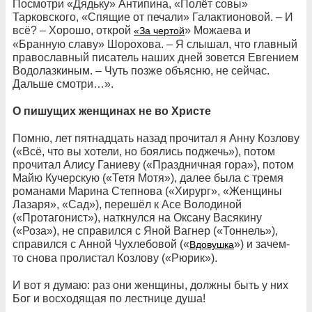
Посмотри «Дядьку» Антипина, «Полёт совы»
Тарковского, «Спящие от печали» Галактионовой. – И
всё? – Хорошо, открой
» Можаева и
«За чертой
«Бранную славу» Шорохова. – Я слышал, что главный
православный писатель наших дней зовется Евгением
Водолазкиным. – Чуть позже объясню, не сейчас.
Дальше смотри…».
О пишущих женщинах не во Христе
Помню, лет пятнадцать назад прочитал я Анну Козлову
(«Всё, что вы хотели, но боялись поджечь»), потом
прочитал Алису Ганиеву («Праздничная гора»), потом
Майю Кучерскую («Тетя Мотя»), далее была с тремя
романами Марина Степнова («Хирург», «Женщины
Лазаря», «Сад»), перешёл к Асе Володиной
(«Протагонист»), наткнулся на Оксану Васякину
(«Роза»), не справился с Яной Вагнер («Тоннель»),
справился с Анной Чухлебовой («
») и зачем-
Вдовушка
то снова пролистал Козлову («Рюрик»).
И вот я думаю: раз они женщины, должны быть у них
Бог и восходящая по лестнице душа!