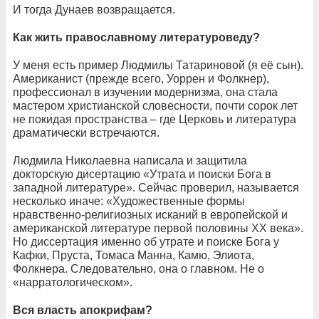
И тогда Дунаев возвращается.
Как жить православному литературоведу?
У меня есть пример Людмилы Татариновой (я её сын).
Американист (прежде всего, Уоррен и Фолкнер),
профессионал в изучении модернизма, она стала
мастером христианской словесности, почти сорок лет
не покидая пространства – где Церковь и литература
драматически встречаются.
Людмила Николаевна написала и защитила
докторскую дисертацию «Утрата и поиски Бога в
западной литературе». Сейчас проверил, называется
несколько иначе: «Художественные формы
нравственно-религиозных исканий в европейской и
американской литературе первой половины XX века».
Но диссертация именно об утрате и поиске Бога у
Кафки, Пруста, Томаса Манна, Камю, Элиота,
Фолкнера. Следовательно, она о главном. Не о
«нарратологическом».
Вся власть апокрифам?