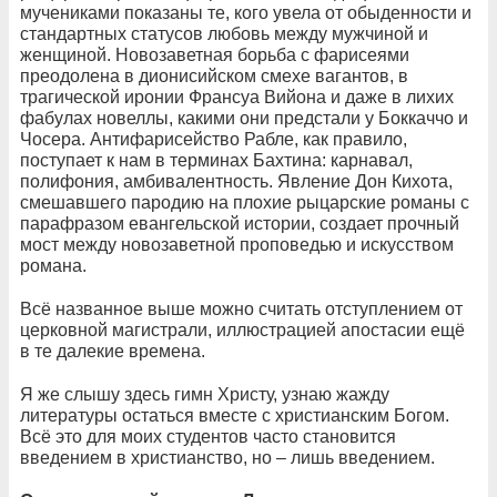
мучениками показаны те, кого увела от обыденности и
стандартных статусов любовь между мужчиной и
женщиной. Новозаветная борьба с фарисеями
преодолена в дионисийском смехе вагантов, в
трагической иронии Франсуа Вийона и даже в лихих
фабулах новеллы, какими они предстали у Боккаччо и
Чосера. Антифарисейство Рабле, как правило,
поступает к нам в терминах Бахтина: карнавал,
полифония, амбивалентность. Явление Дон Кихота,
смешавшего пародию на плохие рыцарские романы с
парафразом евангельской истории, создает прочный
мост между новозаветной проповедью и искусством
романа.
Всё названное выше можно считать отступлением от
церковной магистрали, иллюстрацией апостасии ещё
в те далекие времена.
Я же слышу здесь гимн Христу, узнаю жажду
литературы остаться вместе с христианским Богом.
Всё это для моих студентов часто становится
введением в христианство, но – лишь введением.