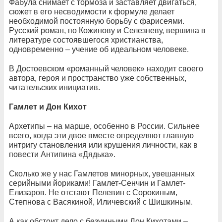
Фабула снимает с тормоза и заставляет двигаться,
сюжет в его несводимости к формуле делает
необходимой постоянную борьбу с фарисеями.
Русский роман, по Кожинову и Селезневу, вершина в
литературе состоявшегося христианства,
одновременно – учение об идеальном человеке.
В Достоевском «романный человек» находит своего
автора, героя и пространство уже собственных,
читательских инициатив.
Гамлет и Дон Кихот
Архетипы – на марше, особенно в России. Сильнее
всего, когда эти двое вместе определяют главную
интригу становления или крушения личности, как в
повести Антипина «Дядька».
Сколько же у нас Гамлетов минорных, увешанных
серийными йориками! Гамлет-Сенчин и Гамлет-
Елизаров. Не отстают Пелевин с Сорокиным,
Степнова с Васякиной, Иличевский с Шишкиным.
А как обстоит дело с безумными Дон Кихотами –