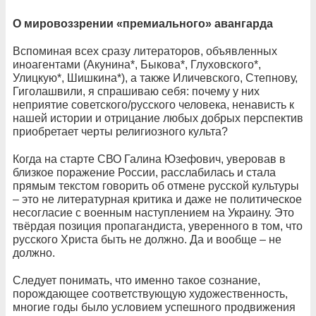
О мировоззрении «премиального» авангарда
Вспоминая всех сразу литераторов, объявленных
иноагентами (Акунина*, Быкова*, Глуховского*,
Улицкую*, Шишкина*), а также Иличевского, Степнову,
Гиголашвили, я спрашиваю себя: почему у них
неприятие советского/русского человека, ненависть к
нашей истории и отрицание любых добрых перспектив
приобретает черты религиозного культа?
Когда на старте СВО Галина Юзефович, уверовав в
близкое поражение России, расслабилась и стала
прямым текстом говорить об отмене русской культуры
– это не литературная критика и даже не политическое
несогласие с военным наступлением на Украину. Это
твёрдая позиция пропагандиста, уверенного в том, что
русского Христа быть не должно. Да и вообще – не
должно.
Следует понимать, что именно такое сознание,
порождающее соответствующую художественность,
многие годы было условием успешного продвижения