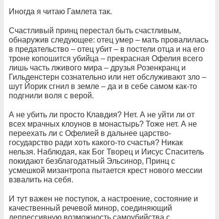
Иногда я читаю Гамлета так.
Счастливый принц перестал быть счастливым,
обнаружив следующее: отец умер – мать провалилась
в предательство – отец убит – в постели отца и на его
троне копошится убийца – прекрасная Офелия всего
лишь часть лживого мира – друзья Розенкранц и
Гильденстерн сознательно или нет обслуживают зло –
шут Йорик сгнил в земле – да и в себе самом как-то
подгнили воля с верой.
А не убить ли просто Клавдия? Нет. А не уйти ли от
всех мрачных клоунов в монастырь? Тоже нет. А не
переехать ли с Офелией в дальнее царство-
государство ради хоть какого-то счастья? Никак
нельзя. Наблюдая, как Бог Творец и Иисус Спаситель
покидают безблагодатный Эльсинор, Принц с
усмешкой мизантропа пытается крест нового мессии
взвалить на себя.
И тут важен не поступок, а настроение, состояние и
качественный речевой минор, соединяющий
депрессивную возможность самоубийства с