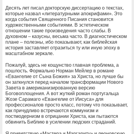
Десять лет писал докторскую диссертацию о текстах,
которые назвал «литературными апокрифами». Это
когда события Священного Писания становится
художественными событиями. В эстетическом
отношении такие произведения часто слабы. В
духовном – казусны, весьма часто. В диагностическом
плане – полезны, ибо показывают, как библейская
история заставляет отразиться ту или иную эпоху в
масштабном зеркале.
Пожалуй, здесь не кощунство главная проблема, а
пошлость. Формально Норман Мейлер в романе
«Евангелие от Сына Божия» за Христа, но лучше бы
он заткнулся перед началом трансформации Нового
Завета в американизированную версию
Боговоплощения. А вот жуткий роман португальца
Жозе Сарамаго «Евангелие от Иисуса» для
профессионалов просто класс, потому что показывает,
как причудливо встречаются коммунизм и
постмодернизм в отрицании Христа, как пытаются
обвинить Библию в усилении людских страданий.
Я приветствую «Мастера и Маргариту» и леоновскую