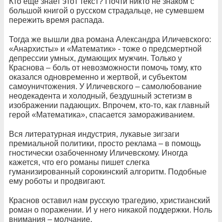
Кто ещё знает этот текст? Почти никто не знаком с
большой книгой о русском страдальце, не сумевшем
пережить время распада.
Тогда же вышли два романа Александра Иличевского:
«Анархисты» и «Математик» - тоже о предсмертной
депрессии умных, думающих мужчин. Только у
Краснова – боль от невозможности помочь тому, кто
оказался одновременно и жертвой, и субъектом
самоуничтожения. У Иличевского – самолюбование
неодекадента и холодный, бездушный эстетизм в
изображении падающих. Впрочем, кто-то, как главный
герой «Математика», спасается замораживанием.
Вся литературная индустрия, лукавые зигзаги
премиальной политики, просто реклама – в помощь
гностически озабоченному Иличевскому. Иногда
кажется, что его романы пишет слегка
гуманизированный сорокинский алгоритм. Подобные
ему роботы и продвигают.
Краснов оставил нам русскую трагедию, христианский
роман о поражении. И у него никакой поддержки. Ноль
внимания – молчание.