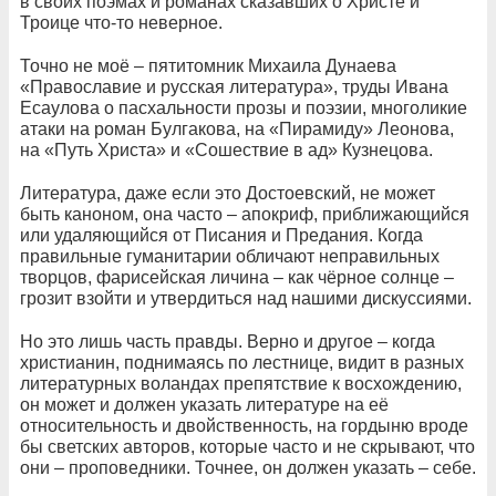
в своих поэмах и романах сказавших о Христе и
Троице что-то неверное.
Точно не моё – пятитомник Михаила Дунаева
«Православие и русская литература», труды Ивана
Есаулова о пасхальности прозы и поэзии, многоликие
атаки на роман Булгакова, на «Пирамиду» Леонова,
на «Путь Христа» и «Сошествие в ад» Кузнецова.
Литература, даже если это Достоевский, не может
быть каноном, она часто – апокриф, приближающийся
или удаляющийся от Писания и Предания. Когда
правильные гуманитарии обличают неправильных
творцов, фарисейская личина – как чёрное солнце –
грозит взойти и утвердиться над нашими дискуссиями.
Но это лишь часть правды. Верно и другое – когда
христианин, поднимаясь по лестнице, видит в разных
литературных воландах препятствие к восхождению,
он может и должен указать литературе на её
относительность и двойственность, на гордыню вроде
бы светских авторов, которые часто и не скрывают, что
они – проповедники. Точнее, он должен указать – себе.