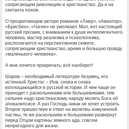
сопрягающем революцию и христианство. Да и на
сектанта похож.
О процветающем авторе романов «Лавр», «Авиатор»,
«Брисбен», «Чагин» не умолкают. Мол, вот настоящий
русский прозаик, с вниманием к душе интеллигентного
человека, мастер реализма и психологизма,
располагается на перспективном сюжете,
сопрягающем христианство, время и большую правду
«маленького человека».
А мне хочется прокричать: всё наоборот!
Шаров – необходимый литературе безумец, его
истинный Христос – Иов, снова и снова
воплощающийся в русской истории. И чем чаще он
приходит с раскольниками или большевиками, тем
сильнее надо христианскому народу молить Бога об
апокалипсисе. А раз Господь никак не хочет устроить
Второе пришествие в ответ на молитвы измученной
паствы, те же раскольники и большевики развернут
перед Отцом картины земного ада, совсем
непригодного для жизни.