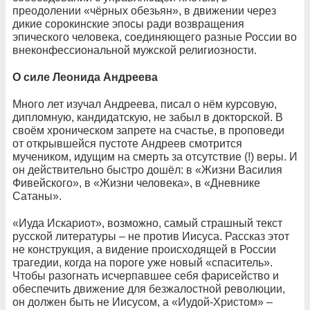
преодолении «чёрных обезьян», в движении через
дикие сорокинские эпосы ради возвращения
эпического человека, соединяющего разные России во
внеконфессиональной мужской религиозности.
О силе Леонида Андреева
Много лет изучал Андреева, писал о нём курсовую,
дипломную, кандидатскую, не забыл в докторской. В
своём хроническом запрете на счастье, в проповеди
от открывшейся пустоте Андреев смотрится
мучеником, идущим на смерть за отсутствие (!) веры. И
он действительно быстро дошёл: в «Жизни Василия
Фивейского», в «Жизни человека», в «Дневнике
Сатаны».
«Иуда Искариот», возможно, самый страшный текст
русской литературы – не против Иисуса. Рассказ этот
не конструкция, а видение происходящей в России
трагедии, когда на пороге уже новый «спаситель».
Чтобы разогнать исчерпавшее себя фарисейство и
обеспечить движение для безжалостной революции,
он должен быть не Иисусом, а «Иудой-Христом» –