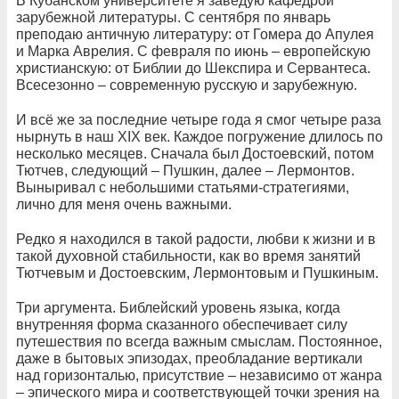
В Кубанском университете я заведую кафедрой
зарубежной литературы. С сентября по январь
преподаю античную литературу: от Гомера до Апулея
и Марка Аврелия. С февраля по июнь – европейскую
христианскую: от Библии до Шекспира и Сервантеса.
Всесезонно – современную русскую и зарубежную.
И всё же за последние четыре года я смог четыре раза
нырнуть в наш XIX век. Каждое погружение длилось по
несколько месяцев. Сначала был Достоевский, потом
Тютчев, следующий – Пушкин, далее – Лермонтов.
Выныривал с небольшими статьями-стратегиями,
лично для меня очень важными.
Редко я находился в такой радости, любви к жизни и в
такой духовной стабильности, как во время занятий
Тютчевым и Достоевским, Лермонтовым и Пушкиным.
Три аргумента. Библейский уровень языка, когда
внутренняя форма сказанного обеспечивает силу
путешествия по всегда важным смыслам. Постоянное,
даже в бытовых эпизодах, преобладание вертикали
над горизонталью, присутствие – независимо от жанра
– эпического мира и соответствующей точки зрения на