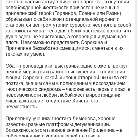
кажется частью антиутопического проекта, то к утопии
освобожденной жестокости причастен не меньше;
прилепинский герой (Горяинов, Есенин или Разин)
сбрасывает с себя кокон потенциальной иронии и
становится центром утопии сурового, честного в своей
жестокости мира. Тело для обоих настолько важно, что
душа здесь не христианка, а говорящая и думающая –
плоть. Невозможно представить Сорокина и
Прилепина беззаботно смеющимися, смеяться в их
текстах не умеют.
Оба – проповедники, выстраивающие сюжеты вокруг
вечной мерзлоты и важного искушения – отсутствия
любви. Сорокин, какой бы тошнотворной ни была его
поэтика, значим самым полноценным воссозданием
гностического синдрома – человек есть червь и прах, в
невозможности любви любой жест мироотрицания
лишь доказывает отсутствие Христа, его
неуместность.
Прилепину, ученику гностика Лимонова, хорошо
известны разные платформы дегуманизации.
Возможно, в этом главное значение Прилепина – в
собеседовании с управляющей плотью, в