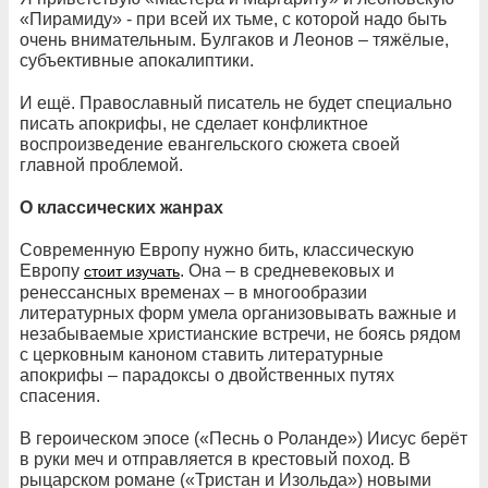
«Пирамиду» - при всей их тьме, с которой надо быть
очень внимательным. Булгаков и Леонов – тяжёлые,
субъективные апокалиптики.
И ещё. Православный писатель не будет специально
писать апокрифы, не сделает конфликтное
воспроизведение евангельского сюжета своей
главной проблемой.
О классических жанрах
Современную Европу нужно бить, классическую
Европу
. Она – в средневековых и
стоит изучать
ренессансных временах – в многообразии
литературных форм умела организовывать важные и
незабываемые христианские встречи, не боясь рядом
с церковным каноном ставить литературные
апокрифы – парадоксы о двойственных путях
спасения.
В героическом эпосе («Песнь о Роланде») Иисус берёт
в руки меч и отправляется в крестовый поход. В
рыцарском романе («Тристан и Изольда») новыми