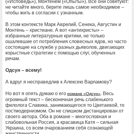
(«Исповедь»), Монтенем («Опыты»). Все они советуют:
не читайте много, берите лишь самое необходимое –
чтобы жить в согласии с узнанным.
В этом контексте Марк Аврелий, Сенека, Августин и
Монтень – христиане. А вот «антихристы» –
избранные литературные критики, не только
ошалевшие от потребления словесных ядов, но часто
состоящие на службе у разных дьяволов, двигающих
корыстные стратегии с помощью слуг, обученных
речам.
Одсун – всему!
А вдруг я несправедлив к Алексею Варламову?
Но вот я опять думаю о его
. Весь
романе «Одсун»
огромный текст – бесконечная речь слабенького
филолога Славика, занимающегося то Цветаевой, то
постмодернизмом. Он не слишком дистанцирован от
своего автора. Оба в романе – многословная и
слабовольная Россия, а красавица Катя – сильная
Украина, со всем очарованием себя сознающей
женственности.