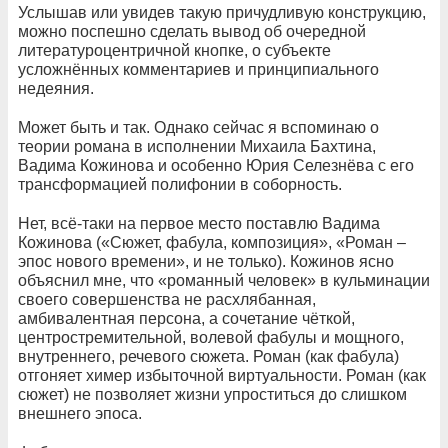
Услышав или увидев такую причудливую конструкцию,
можно поспешно сделать вывод об очередной
литературоцентричной кнопке, о субъекте
усложнённых комментариев и принципиального
недеяния.
Может быть и так. Однако сейчас я вспоминаю о
теории романа в исполнении Михаила Бахтина,
Вадима Кожинова и особенно Юрия Селезнёва с его
трансформацией полифонии в соборность.
Нет, всё-таки на первое место поставлю Вадима
Кожинова («Сюжет, фабула, композиция», «Роман –
эпос нового времени», и не только). Кожинов ясно
объяснил мне, что «романный человек» в кульминации
своего совершенства не расхлябанная,
амбивалентная персона, а сочетание чёткой,
центростремительной, волевой фабулы и мощного,
внутреннего, речевого сюжета. Роман (как фабула)
отгоняет химер избыточной виртуальности. Роман (как
сюжет) не позволяет жизни упроститься до слишком
внешнего эпоса.