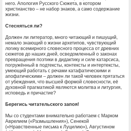
него. Апология Русского Сюжета, в котором
христианство – не набор знаков, а само содержание
жизни.
Стесняться ли?
Должен ли литератор, много читающий и пишущий,
немало знающий о жизни архетипов, чувствующий
логику всемирного словесного процесса от древних
сюжетов до наших дней, осведомленный о законах
превращения поэтики в дидактику и силе катарсиса,
погружённый в подтексты, контексты и интертексты,
умеющий работать с речами катафатическими и
апофатическими – должен ли такой человек прятаться
от убеждения, что высшей формой словесности, её
духовной прагматикой являются молитва и литургия,
исповедь и причастие?
Берегись читательского запоя!
Мы со студентами внимательно работаем с Марком
Аврелием («Размышления»), Сенекой
(«Нравственные письма к Луцилию»), Августином