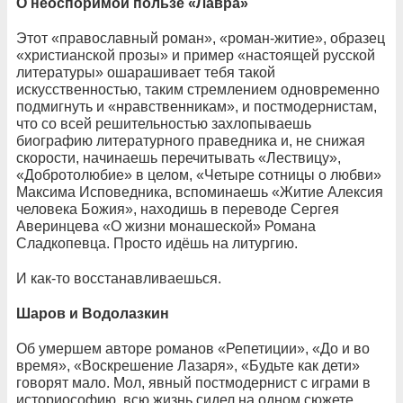
О неоспоримой пользе «Лавра»
Этот «православный роман», «роман-житие», образец
«христианской прозы» и пример «настоящей русской
литературы» ошарашивает тебя такой
искусственностью, таким стремлением одновременно
подмигнуть и «нравственникам», и постмодернистам,
что со всей решительностью захлопываешь
биографию литературного праведника и, не снижая
скорости, начинаешь перечитывать «Лествицу»,
«Добротолюбие» в целом, «Четыре сотницы о любви»
Максима Исповедника, вспоминаешь «Житие Алексия
человека Божия», находишь в переводе Сергея
Аверинцева «О жизни монашеской» Романа
Сладкопевца. Просто идёшь на литургию.
И как-то восстанавливаешься.
Шаров и Водолазкин
Об умершем авторе романов «Репетиции», «До и во
время», «Воскрешение Лазаря», «Будьте как дети»
говорят мало. Мол, явный постмодернист с играми в
историософию, всю жизнь сидел на одном сюжете,