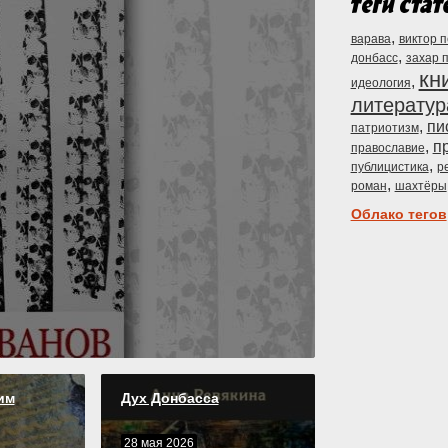
,
варава
виктор 
,
донбасс
захар 
кн
,
идеология
литератур
,
пи
патриотизм
,
п
православие
,
публицистика
р
,
роман
шахтёры
Облако тегов
им
Дух Донбасса
28 мая 2026