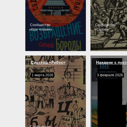
Cообщество
Cообщество
«
Круг чтения
»
«
Салон
»
Система «Ребус»
Наедине с пус
1 марта 2026
3 февраля 2026
Cообщество