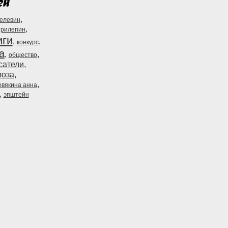
,
пелевин
,
прилепин
иги
,
,
конкурс
а
,
,
общество
сатели
,
роза
,
,
евякина анна
,
эпштейн