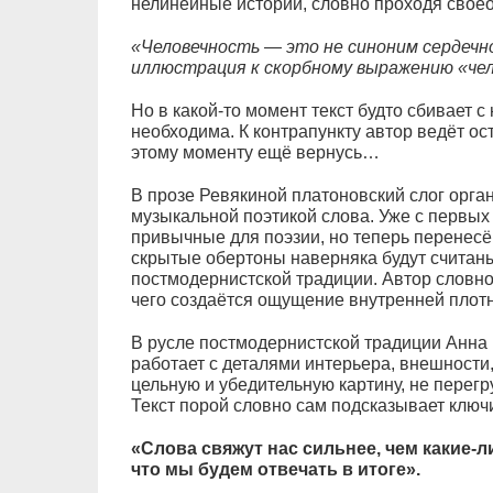
нелинейные истории, словно проходя свое
«Человечность — это не синоним сердечн
иллюстрация к скорбному выражению «чел
Но в какой-то момент текст будто сбивает с 
необходима. К контрапункту автор ведёт ос
этому моменту ещё вернусь…
В прозе Ревякиной платоновский слог орган
музыкальной поэтикой слова. Уже с первых
привычные для поэзии, но теперь перенесён
скрытые обертоны наверняка будут считаны 
постмодернистской традиции. Автор словно 
чего создаётся ощущение внутренней плот
В русле постмодернистской традиции Анна 
работает с деталями интерьера, внешности,
цельную и убедительную картину, не перег
Текст порой словно сам подсказывает ключ
«Слова свяжут нас сильнее, чем какие-л
что мы будем отвечать в итоге».