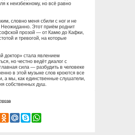
ля к неизбежному, но всё равно
им, словно меня сбили с ног и не
. Неожиданно. Этот приём роднит
софской прозой — от Камю до Кафки,
стотой и тревогой, на которые
й доктор» стала явлением
ься, но честно ведёт диалог с
 главная сила — разбудить в человеке
менно в этой музыке слов кроются все
и, а мы, как единственные слушатели,
ия собственных душ.
проза
iber
Odnoklassniki
Mail.Ru
Skype
WhatsApp