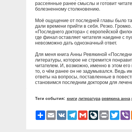
рассеянные ранее смыслы и готовит читате
болезненному столкновению.
Моё ощущение от последней главы было так
дали времени прийти в себя. Резко. Громко
«Последнего доктора» с европейской фило
где финал оставляет читателя наедине с пу
невозможно дать однозначный ответ.
Для меня книга Анны Ревякиной «Последни
литературы, которое не стремится понравит
читателем. И, возможно, именно в этом его
то, о чём ранее он не задумывался. Ведь и
ответы на вопросы, поставленные в повест
становимся последним доктором для лечен
Теги события:
книги
литература
ревякина анна
Ресурс
Email
VK
Telegram
Gmail
LiveJournal
Print
Twitter
V