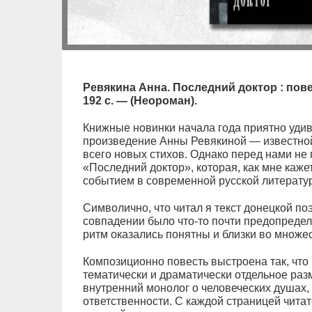
Ревякина Анна. Последний доктор : повес
192 с. — (Неороман).
Книжные новинки начала года приятно удив
произведение Анны Ревякиной — известной
всего новых стихов. Однако перед нами не 
«Последний доктор», которая, как мне каже
событием в современной русской литерату
Символично, что читал я текст донецкой по
совпадении было что-то почти предопредел
ритм оказались понятны и близки во множ
Композиционно повесть выстроена так, что
тематически и драматически отдельное ра
внутренний монолог о человеческих душах, 
ответственности. С каждой страницей читат