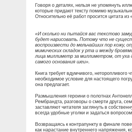
Говоря о деталях, нельзя не упомянуть ил
которые придают тексту помимо музыкально
Относительно её работ просится цитата из 
«И сколько ни пытайся вас текстово заму
будет нарисовать. Потому что не сущест
воспроизвести до мельчайших пор кожу, оп
мимических складок у рта и между бровя
лица миллиметр за миллиметром, от уха д
самого основания шеи».
Книга требует вдумчивого, неторопливого чт
необходимое условие для настоящего погр
она предлагает.
Размышления героини о полотнах Антонелл
Рембрандта, разговоры о смерти друга, се
заставляют читателя заглянуть в собственн
всегда удобные уголки и задаться вопросом
Возвращаясь к контрапункту в финале пов
как нарастание внутреннего напряжения, ко