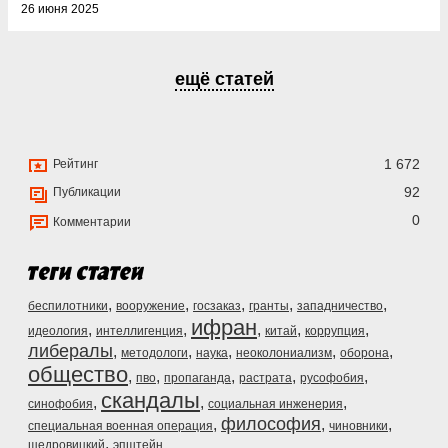
26 июня 2025
ещё статей
1 672
Рейтинг
92
Публикации
0
Комментарии
,
,
,
,
,
беспилотники
вооружение
госзаказ
гранты
западничество
ифран
,
,
,
,
,
идеология
интеллигенция
китай
коррупция
либералы
,
,
,
,
,
методологи
наука
неоколониализм
оборона
общество
,
,
,
,
,
пво
пропаганда
растрата
русофобия
скандалы
,
,
,
синофобия
социальная инженерия
философия
,
,
,
специальная военная операция
чиновники
,
щедровицкий
эпштейн