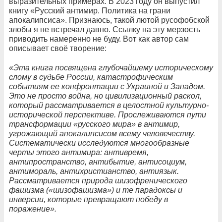
выразительных примерах. В 2023 году он выпустил
книгу «Русский антимир. Политика на грани
апокалипсиса». Признаюсь, такой лютой русофобской
злобы я не встречал давно. Ссылку на эту мерзость
приводить намеренно не буду. Вот как автор сам
описывает своё творение:
«Эта книга посвящена глубочайшему историческому
слому в судьбе России, катастрофическим
событиям ее конфронтации с Украиной и Западом.
Это не просто война, но цивилизационный раскол,
который рассматривается в целостной культурно-
исторической перспективе. Прослеживаются пути
трансформации «русского мира» в антимир,
угрожающий апокалипсисом всему человечеству.
Систематически исследуются многообразные
черты этого антимира: антивремя,
антипространство, антибытие, антисоциум,
антимораль, антихристианство, антиязык.
Рассматривается природа шизофренического
фашизма («шизофашизма») и те парадоксы и
инверсии, которые превращают победу в
поражение».