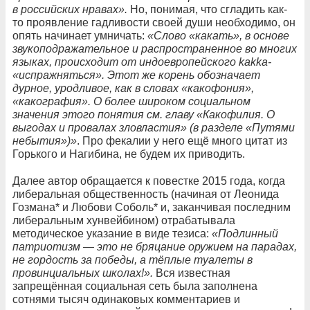
в российских нравах».
Но, понимая, что сгладить как-
то проявление гадливости своей души необходимо, он
опять начинает умничать:
«Слово «какать», в основе
звукоподражательное и распространенное во многих
языках, происходит от индоевропейского kakka-
«испражняться». Этот же корень обознaчает
дурное, уродливое, как в словах «какофония»,
«какография». О более широком социальном
значения этого понятия см. главу «Какофилия. О
выгодах и провалах зловластия» (в разделе «Путями
небытия»)»
. Про фекалии у него ещё много цитат из
Горького и Нагибина, не будем их приводить.
Далее автор обращается к повестке 2015 года, когда
либеральная общественность (начиная от Леонида
Гозмана* и Любови Соболь* и, заканчивая последним
либеральным хунвейбином) отрабатывала
методическое указание в виде тезиса:
«Подлинный
патриотизм — это не бряцание оружием на парадах,
не гордость за победы, а тёплые туалеты в
провинциальных школах!».
Вся известная
запрещённая социальная сеть была заполнена
сотнями тысяч одинаковых комментариев и