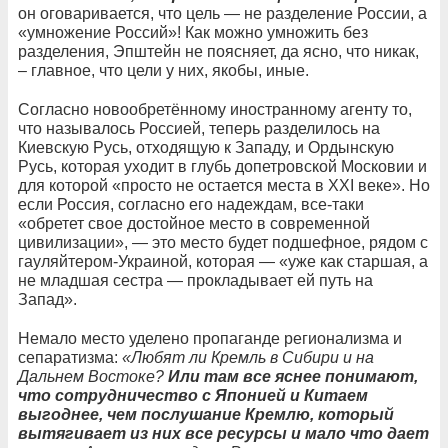
он оговаривается, что цель — не разделение России, а
«умножение Россий»! Как можно умножить без
разделения, Эпштейн не поясняет, да ясно, что никак,
– главное, что цели у них, якобы, иные.
Согласно новообретённому иностранному агенту то,
что называлось Россией, теперь разделилось на
Киевскую Русь, отходящую к Западу, и Ордынскую
Русь, которая уходит в глубь допетровской Московии и
для которой «просто не остается места в XXI веке». Но
если Россия, согласно его надеждам, все-таки
«обретет свое достойное место в современной
цивилизации», — это место будет подшефное, рядом с
гауляйтером-Украиной, которая — «уже как старшая, а
не младшая сестра — прокладывает ей путь на
Запад».
Немало место уделено пропаганде регионализма и
сепаратизма:
«Любят ли Кремль в Сибири и на
Дальнем Востоке?
Или там все яснее понимают,
что сотрудничество с Японией и Китаем
выгоднее, чем послушание Кремлю, который
вытягивает из них все ресурсы и мало что дает