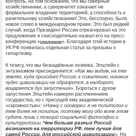
контроль, на том основании, что мы скверные
хозяйственники, а суверенитет означает не
формальное владение территорией, а способность к
рачительному хозяйствованию! Это, бесспорно, было
новое слово в международном праве. Это был редкий
случай, когда Президент России отреагировал на это
предложение и снисходительно назвал его на пресс-
конференции «
». Благодаря этой истории в
придурком
УК РФ появилась отдельная статья за призывы к
сепартизму.
К тезису, что мы безнадёжные хозяева, Эпштейн с
энтузиазмом присоединяется:
«Как мы видим, на тех
землях, куда приходит Россия, к сожалению, никаких
чудес цивилизации не образуется, а наоборот,
воцаряется дух запустения».
Бороться с духом
запустения Эпштейн намерен расчленением
государства, но с присущей ему академической
«скромностью»:
«Начну с оговорки: я не политолог и
тем более не политик, поэтому могу обо всем этом
судить лишь с позиций социальной философии и
культурологии.
Чем больше разных Россий
возникнет на территории РФ, тем лучше для
самой России, для российской цивилизации
».
Но