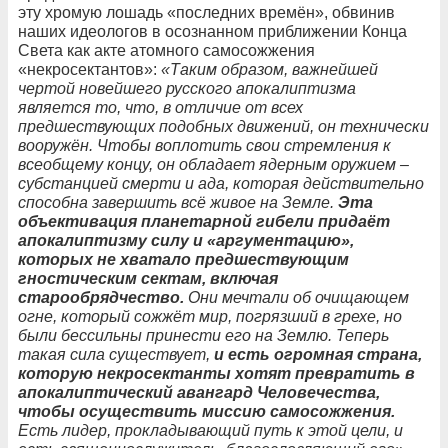
эту хромую лошадь «последних времён», обвинив
наших идеологов в осознанном приближении Конца
Света как акте атомного самосожжения
«некросектантов»:
«Таким образом, важнейшей
чертой новейшего русского апокалиптизма
является то, что, в отличие от всех
предшествующих подобных движений, он технически
вооружён. Чтобы воплотить свои стремления к
всеобщему концу, он обладает ядерным оружием –
субстанцией смерти и ада, которая действительно
способна завершить всё живое на Земле.
Эта
объективация планетарной гибели придаёт
апокалиптизму силу и «аргументацию»,
которых не хватало предшествующим
гностическим сектам, включая
старообрядчество.
Они мечтали об очищающем
огне, который сожжёт мир, погрязший в грехе, но
были бессильны принести его на Землю. Теперь
такая сила существует,
и есть огромная страна,
которую некросектанты хотят превратить в
апокалиптический авангард Человечества,
чтобы осуществить миссию самосожжения.
Есть лидер, прокладывающий путь к этой цели, и