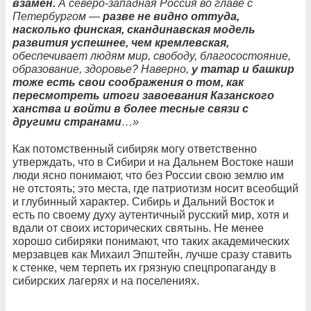
взамен.
А северо-западная Россия во главе с
Петербургом —
разве не видно оттуда,
насколько финская, скандинавская модель
развития успешнее, чем кремлевская,
обеспечивает людям мир, свободу, благосостояние,
образование, здоровье? Наверно,
у татар и башкир
тоже есть свои соображения о том, как
пересмотреть итоги завоевания Казанского
ханства и войти в более тесные связи с
другими странами
…»
Как потомственный сибиряк могу ответственно
утверждать, что в Сибири и на Дальнем Востоке наши
люди ясно понимают, что без России свою землю им
не отстоять; это места, где патриотизм носит всеобщий
и глубинный характер. Сибирь и Дальний Восток и
есть по своему духу аутентичный русский мир, хотя и
вдали от своих исторических святынь. Не менее
хорошо сибиряки понимают, что таких академических
мерзавцев как Михаил Эпштейн, лучше сразу ставить
к стенке, чем терпеть их грязную спецпропаганду в
сибирских лагерях и на поселениях.