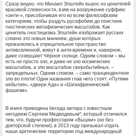
Сразу видно, что Михаил Эпштейн вырос из ценителей
красивой словесности, взяв на вооружение суффикс
«анти-», присобачивая его ко всем философским
категоряим, чтобы раздуть русофобию до поистине
гностических метафизических масштабов. Как
ценитель гностицизма Эпштейн изображает русских
словно это новые манихеи, души которых
провалились в отрицательное пространство
антивселенной, живут в анти-времени и, наверное,
даже созерцают Чёрное солнце. Одним словом – мы
есть не просто зло, и даже не зло космических
масштабов, а зло масштабов сверхбытийных, –
запредельных. Одним словом, – само транцендентное
зло во плоти! Одни названия глав чего стоят: «Путями
небытия», «двери Ада» и «Шизофренический
фашизм».
В книге приведена беседа автора с известным
негодяем Сергеем Медведевым*, который отличился
тем, что, будучи профессором «Вышки» (но без
докторской степени), в 2013 году призывал отдать
наши арктические территории под международный