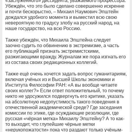
«заслуженного» диссидента, уважаемого профессора.
Убеждён, что это было сделано совершенно искренне
и почти бескорыстно, – Михаил Наумович Эпштейн
дождался удобного момента и выместил всю свою
невероятную по градусу злобу на русский народ, на
наше государство, на всю Россию.
Также убеждён, что Михаила Эпштейна следует
заочно судить по обвинению в экстремизме, а часть
его публикаций признать экстремистскими,
разжигающими вражду. Журналам же пора изгнать его
из состава своих редакционных коллегий.
Также ещё очень хочется задать вопрос гуманитариям,
включая учёных из и Высшей Школы экономики и
Института Философии РАН: «А вы вообще читаете
своих коллег?» Если ответ положительный, то почему
никто не удосужился подвергнуть его критике, указать
на абсолютную недопустимость такого поведения в
отечественной академической среде? Где заседания
комиссии по этике, где осуждающие резолюции, где
русская «чёрная метка» Михаилу Эпштейну? А то как-
то выходит, что глупейшие чёрные метки
«нерукопожатости» пока что раздают только учёным-