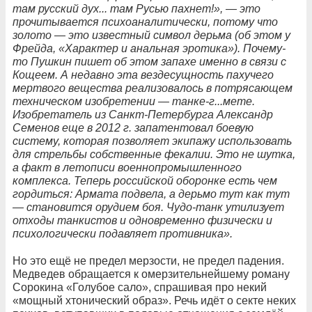
там русский дух... там Русью пахнет!», — это
прочитывается психоаналитически, потому что
золото — это известный символ дерьма (об этом у
Фрейда, «Характер и анальная эротика»). Почему-
то Пушкин пишет об этом запахе именно в связи с
Кощеем. А недавно эта вездесущность пахучего
мертвого вещества реализовалось в потрясающем
техническом изобретении — танке-г...мете.
Изобретатель из Санкт-Петербурга Александр
Семенов еще в 2012 г. запатентовал боевую
систему, которая позволяет экипажу использовать
для стрельбы собственные фекалии. Это не шутка,
а факт в летописи военнопромышленного
комплекса. Теперь российской оборонке есть чем
гордиться: Армата подвела, а дерьмо тут как тут
— становится орудием боя. Чудо-танк утилизует
отходы танкистов и одновременно физически и
психологически подавляет противника».
Но это ещё не предел мерзости, не предел падения.
Медведев обращается к омерзительнейшему роману
Сорокина «Голубое сало», спрашивая про некий
«мощный хтонический образ». Речь идёт о секте неких