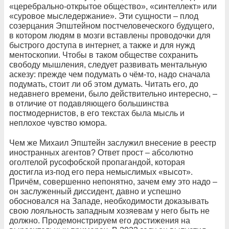
«церебрально-открытое общество», «синтеллект» или
«суровое мыследержание». Эти сущности – плод
созерцания Эпштейном постчеловеческого будущего,
в котором людям в мозги вставлены проводочки для
быстрого доступа в интернет, а также и для нужд
ментоскопии. Чтобы в таком обществе сохранить
свободу мышления, следует развивать ментальную
аскезу: прежде чем подумать о чём-то, надо сначала
подумать, стоит ли об этом думать. Читать его, до
недавнего времени, было действительно интересно, –
в отличие от подавляющего большинства
постмодернистов, в его текстах была мысль и
неплохое чувство юмора.
Чем же Михаил Эпштейн заслужил внесение в реестр
иностранных агентов? Ответ прост – абсолютно
оголтелой русофобской пропагандой, которая
достигла из-под его пера немыслимых «высот».
Причём, совершенно непонятно, зачем ему это надо –
он заслуженный диссидент, давно и успешно
обосновался на Западе, необходимости доказывать
свою лояльность западным хозяевам у него быть не
должно. Продемонстрируем его достижения на