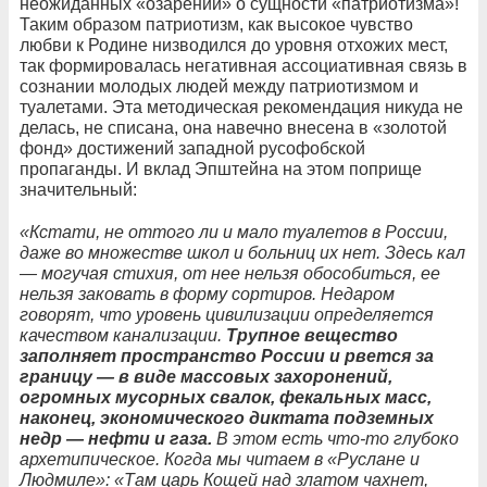
неожиданных «озарений» о сущности «патриотизма»!
Таким образом патриотизм, как высокое чувство
любви к Родине низводился до уровня отхожих мест,
так формировалась негативная ассоциативная связь в
сознании молодых людей между патриотизмом и
туалетами. Эта методическая рекомендация никуда не
делась, не списана, она навечно внесена в «золотой
фонд» достижений западной русофобской
пропаганды. И вклад Эпштейна на этом поприще
значительный:
«Кстати, не оттого ли и мало туалетов в России,
даже во множестве школ и больниц их нет. Здесь кал
— могучая стихия, от нее нельзя обособиться, ее
нельзя заковать в форму сортиров. Недаром
говорят, что уровень цивилизации определяется
качеством канализации.
Трупное вещество
заполняет пространство России и рвется за
границу — в виде массовых захоронений,
огромных мусорных свалок, фекальных масс,
наконец, экономического диктата подземных
недр — нефти и газа.
В этом есть что-то глубоко
архетипическое. Когда мы читаем в «Руслане и
Людмиле»: «Там царь Кощей над златом чахнет,