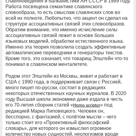
славяноведения и балканистики АН СССР в 1989 году.
Работа посвящена семантике славянского
словообраза, то есть смыслам славянских слов во
всей их полноте. Любопытно, что акцент он сделал на
структуре ассоциативных связей этих словообразов.
Обратим внимание, что именно исчисление силы
ассоциативных связей лежит в основе больших
языковых моделей, обработки естественного языка.
Именно эта теория позволила создать эффективные
автоматические переводчики и генераторы текстов.
Кроме того, это означает, что товарищ Эпштейн что-то
понимал в славянском менталитете.
Родом этот Эпштейн из Москвы, живет и работает в
США с 1990 года, в поддерживает связи с Россией,
много пишет по-русски, состоит в редакциях
некоторых отечественных научных журналов. В 2020
году Высшая школа экономики даже издала в честь
его 70-летия сборник статей «
» под
Homo scriptor
редакцией Марка Липовецкого. Человек он,
бесспорно, с фантазией, с полётом мысли – чего
только стоит его «Проективный философский
словарь», для которого он измыслил огромное
количество новых сущностей, неологизмов вроде