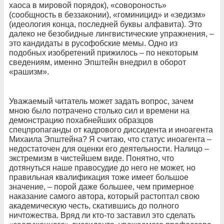
хаоса в мировой порядок), «совороность»
(сообщность в беззаконии), «гоминицид» и «зедизм»
(идеология конца, последней буквы алфавита). Это
далеко не безобидные лингвистические упражнения, –
это кандидаты в русофобские мемы. Одно из
подобных изобретений прижилось – по некоторым
сведениям, именно Эпштейн внедрил в оборот
«рашизм».
Уважаемый читатель может задать вопрос, зачем
мною было потрачено столько сил и времени на
демонстрацию похабнейших образцов
спецпропаганды от кадрового диссидента и иноагента
Михаила Эпштейна? Я считаю, что статус иноагента –
недостаточен для оценки его деятельности. Налицо –
экстремизм в чистейшем виде. Понятно, что
дотянуться наше правосудие до него не может, но
правильная квалификация тоже имеет большое
значение, – порой даже большее, чем примерное
наказание самого автора, который растоптал свою
академическую честь, скатившись до полного
ничтожества. Вряд ли кто-то заставил это сделать