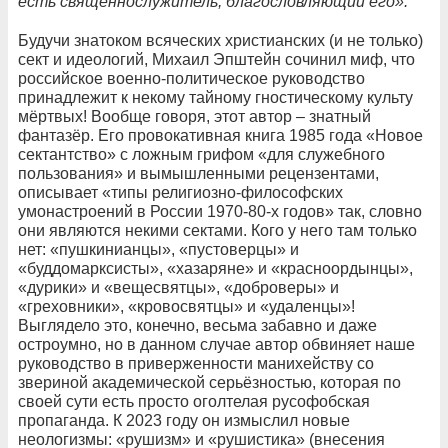
есть священнослужитель, благословляющий его».
Будучи знатоком всяческих христианских (и не только)
сект и идеологий, Михаил Эпштейн сочинил миф, что
российское военно-политическое руководство
принадлежит к некому тайному гностическому культу
мёртвых! Вообще говоря, этот автор – знатный
фантазёр. Его провокативная книга 1985 года «Новое
сектантство» с ложным грифом «для служебного
пользования» и вымышленными рецензентами,
описывает «типы религиозно-философских
умонастроений в России 1970­-80-х годов» так, словно
они являются некими сектами. Кого у него там только
нет: «пушкинианцы», «пустоверцы» и
«буддомарксисты», «хазаряне» и «красноордынцы»,
«дурики» и «вещесвятцы», «доброверы» и
«греховники», «кровосвятцы» и «удаленцы»!
Выглядело это, конечно, весьма забавно и даже
остроумно, но в данном случае автор обвиняет наше
руководство в приверженности манихейству со
звериной академической серьёзностью, которая по
своей сути есть просто оголтелая русофобская
пропаганда. К 2023 году он измыслил новые
неологизмы: «рушизм» и «рушистика» (внесения