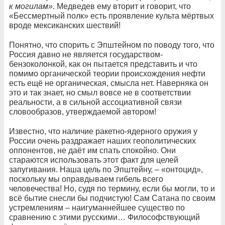
к могилам»
. Медведев ему вторит и говорит, что
«Бессмертный полк» есть проявление культа мёртвых
вроде мексиканских шествий!
Понятно, что спорить с Эпштейном по поводу того, что
Россия давно не является государством-
бензоколонкой, как он пытается представить и что
помимо органической теории происхождения нефти
есть ещё не органическая, смысла нет. Наверняка он
это и так знает, но смыл вовсе не в соответствии
реальности, а в сильной ассоциативной связи
словообразов, утверждаемой автором!
Известно, что наличие ракетно-ядерного оружия у
России очень раздражает наших геополитических
оппонентов, не даёт им спать спокойно. Они
стараются использовать этот факт для целей
запугивания. Наша цель по Эпштейну, – «онтоцид»,
поскольку мы оправдываем гибель всего
человечества! Но, судя по термину, если бы могли, то и
всё бытие снесли бы подчистую! Сам Сатана по своим
устремлениям – наигуманнейшее существо по
сравнению с этими русскими… Философствующий