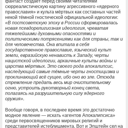
фантаст создаёт перед своими читателями
сюрреалистическую картину агрессивного «ядерного
православия» и культа мёртвых как составных частей
некой тёмной гностической официальной идеологии:
«В постсоветскую эпоху в России сформировалась
новая псевдорелигиозная идеология, чреватая
тяжелейшими духовными опасностями и
политическими потрясениями как для страны, так и
для человечества. Она впитала в себя
государственное православие, языческий культ
земли, евразийскую ненависть к Западу, черты
нацистской идеологии, архаичные культы войны и
царства мёртвых. Это своего рода апокалипсис,
наследующий самые тёмные черты гностицизма и
проклинающий всё сущее, ибо оно во зле. Отсюда
стремление предать весь мир очистительному
огню, устроить рукотворный конец света,
полагаясь на разрушительную силу ядерного
оружия».
Вообще говоря, в последнее время это достаточно
модное явление — искать «агентов Апокалипсиса»
среди первосвященников мировых религий и
представителей истеблишмента. Вот и Эпштейн сел на