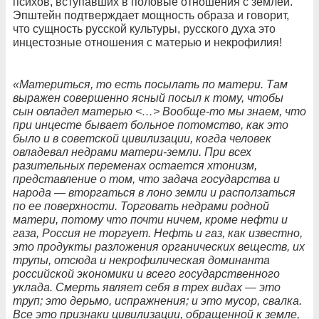
психов, вступавших в половые отношения с землёй.
Эпштейн подтверждает мощность образа и говорит,
что сущность русской культуры, русского духа это
инцестозные отношения с матерью и некрофилия!
«Материться, то есть посылать по матери. Там
выражен совершенно ясный посыл к тому, чтобы
сын овладел матерью <…> Вообще-то мы знаем, что
при инцесте бывает больное потомство, как это
было и в советской цивилизации, когда человек
овладевал недрами матери-земли. При всех
разительных переменах остается хтонизм,
представление о том, что задача государства и
народа — вторгаться в лоно земли и расползаться
по ее поверхности. Торговать недрами родной
матери, потому что почти ничем, кроме нефти и
газа, Россия не торгует. Нефть и газ, как известно,
это продукты разложения органических веществ, их
трупы, отсюда и некрофилическая доминанта
российской экономики и всего государственного
уклада. Смерть являет себя в трех видах — это
труп; это дерьмо, испражнения; и это мусор, свалка.
Все это признаки цивилизации, обращенной к земле,