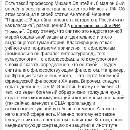
Есть такой профессор Михаил Эпштейн*. 8 мая он был
внесён в реестр иностранных агентов Минюста РФ. Об
этом сообщил в своей статье Анатолий Черняев
"Парадокс Эпштейна: иноагент, которого в России чтят
как классика", размещённой в
его колонке на сайте РИА
". Сразу отмечу, что считаю это недостаточной
"Новости
мерой социальной защиты от деятельности этого
выдающегося гуманитария. Классифицируют как
учёного его по-разному, причисляя то к филологам
(номинально он филолог-литературовед), то к
культурологам, то к философам, а то к футурологам.
Сложно сказать определённо, кто он такой, – будем
считать его философствующим филологом. Например,
во Франции таких очень много, – это черта богемной
французской философии XX века. Впрочем, следует
отдать должное, сам М. Эпштейн богему не любит. От
тех, кто ведёт богемный образ жизни, толку для нужд
стратегических коммуникаций и когнитивных операций
(так сейчас именуют в США пропаганду и
психологическую войну) обычно немного. А толк от
него в этой сфере есть. Именно поэтому его также
следует считать советологом-славистом. Кстати, свою
кандидатскую диссертацию он защитил в Институте