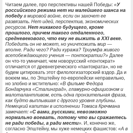
Читаем далее, про перспективы нашей Победы:
«
У
российского режима нет ни малейшего шанса на
победу
в мировой войне, если он захочет ее
развязать. Нет идей, перспектив, экономических
ресурсов.
Нет никакого будущего, кроме
прошлого, причем такого отдаленного,
средневекового, что ему не выжить в XXI веке.
Победить он не может, но уничтожить мир —
вполне. Ради чего? Ради куража? Триумфа живого
всепобеждающего учения — понтократии?»
Далее
он что-то умничает, чем новорусский «понтократ»
отличается от древнегреческого «пантократа», но не
будем цитировать этот филологизаторский вздор. Да и
воюем мы, по Эпштейну по-европейски неправильно,
но злобно и мстительно:
«В фильме Федора
Бондарчука «Сталинград», гламурно-официозном и
малоталантливом, есть одна пронзительная фраза,
как будто выплывшая с другого уровня глубины.
Немецкий капитан в исполнении Томаса Кречмана
замечает: «
С вами, русскими, невозможно
нормально воевать, потому что вы сражаетесь
не ради победы, а ради мести
».
И, конечно же,
согласно Эпштейну, мы хуже немецких фашистов:
«А в