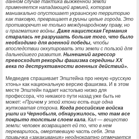
данном случае тактика выжженной земли
применяется нападающей армией, которая
маниакально опустошает украинскую территорию
как таковую, превращает в руины целые города. Это
противоречит не только международному праву, но
и прагматике войны.
Даже нацистская Германия
старалась не разрушать больше того, что было
необходимо для военной победы,
чтобы
впоследствии оккупировать эти земли с пользой для
дальнейшего развития.
Нынешний агрессор
превосходит рекорды фашизма середины ХХ
века по деструктивности военных действий».
Медведев спрашивает Эпштейна про некую «русскую
хтонь» как национальную версию фашизма. И в этом
месте Эпштейн падает настолько низко для
профессора, что никакого пути назад уже быть не
может:
«Причем у этой хтони есть еще одна
жутковатая сторона.
Когда российские войска
ушли из Чернобыля, обнаружилось, что там все
покрыто толстым слоем кала.
Кал — вещество
земли: человек возвращает ей то, что в нем
переварилось, омертвевшую часть себя. Эта
привычка «закакивания» неоднократно отмечается