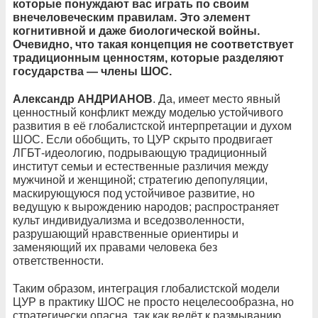
которые понуждают вас играть по своим
внечеловеческим правилам. Это элемент
когнитивной и даже биологической войны.
Очевидно, что такая концепция не соответствует
традиционным ценностям, которые разделяют
государства — члены ШОС.
Александр АНДРИАНОВ
. Да, имеет место явный
ценностный конфликт между моделью устойчивого
развития в её глобалистской интерпретации и духом
ШОС. Если обобщить, то ЦУР скрыто продвигает
ЛГБТ-идеологию, подрывающую традиционный
институт семьи и естественные различия между
мужчиной и женщиной; стратегию депопуляции,
маскирующуюся под устойчивое развитие, но
ведущую к вырождению народов; распространяет
культ индивидуализма и вседозволенности,
разрушающий нравственные ориентиры и
заменяющий их правами человека без
ответственности.
Таким образом, интеграция глобалистской модели
ЦУР в практику ШОС не просто нецелесообразна, но
стратегически опасна, так как ведёт к размыванию