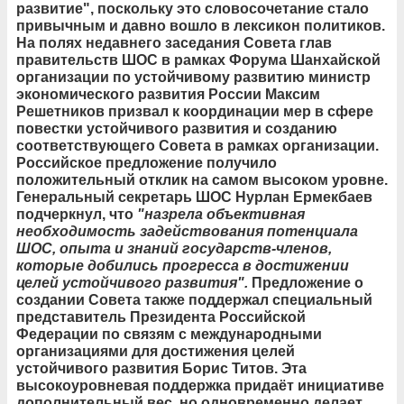
развитие", поскольку это словосочетание стало
привычным и давно вошло в лексикон политиков.
На полях недавнего заседания Совета глав
правительств ШОС в рамках Форума Шанхайской
организации по устойчивому развитию министр
экономического развития России Максим
Решетников призвал к координации мер в сфере
повестки устойчивого развития и созданию
соответствующего Совета в рамках организации.
Российское предложение получило
положительный отклик на самом высоком уровне.
Генеральный секретарь ШОС Нурлан Ермекбаев
подчеркнул, что
"назрела объективная
необходимость задействования потенциала
ШОС, опыта и знаний государств-членов,
которые добились прогресса в достижении
целей устойчивого развития".
Предложение о
создании Совета также поддержал специальный
представитель Президента Российской
Федерации по связям с международными
организациями для достижения целей
устойчивого развития Борис Титов. Эта
высокоуровневая поддержка придаёт инициативе
дополнительный вес, но одновременно делает