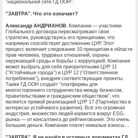
"национальной сети ГД ООН".
"ЗАВТРА". Что это означает?
Александр АНДРИАНОВ
. Компании — участники
Глобального договора пересматривают свои
стратегии, руководствуясь его принципами, что
напрямую способствует достижению ЦУР. Этот
процесс включает следование 10 принципам в области
прав человека, трудовых отношений, охраны
окружающей среды и борьбы с коррупцией. Компания
может выбрать для себя приоритетными ЦУР 11
("Устойчивые города") и ЦУР 12 ("Ответственное
потребление"), внедряя соответствующие проекты.
Также ГД ООН создаёт "платформы для
многостороннего сотрудничества между бизнесом,
правительствами и гражданским обществом", что
является прямой реализацией ЦУР 17 (Партнёрство в
интересах устойчивого развития). Всё это огромная
индустрия, множество людей кормится вокруг ESG-
рынка — от консалтинга до рейтингования. Это очень
большие деньги. Компании платят немалые взносы…
"ЗАВТРА". Я не нашёл в уставных документах ГД