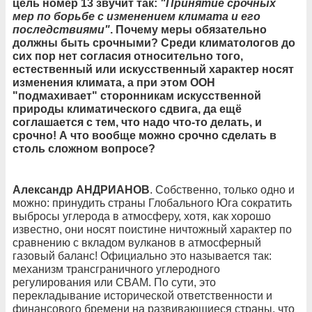
цель номер 13 звучит так:
"Принятие срочных
мер по борьбе с изменением климата и его
последствиями"
. Почему меры обязательно
должны быть срочными? Среди климатологов до
сих пор нет согласия относительно того,
естественный или искусственный характер носят
изменения климата, а при этом ООН
"подмахивает" сторонникам искусственной
природы климатического сдвига, да ещё
соглашается с тем, что надо что-то делать, и
срочно! А что вообще можно срочно сделать в
столь сложном вопросе?
Александр АНДРИАНОВ
. Собственно, только одно и
можно: принудить страны Глобального Юга сократить
выбросы углерода в атмосферу, хотя, как хорошо
известно, они носят поистине ничтожный характер по
сравнению с вкладом вулканов в атмосферный
газовый баланс! Официально это называется так:
механизм трансграничного углеродного
регулирования или CBAM. По сути, это
перекладывание исторической ответственности и
финансового бремени на развивающиеся страны, что