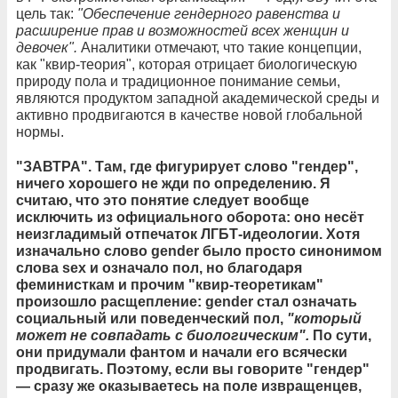
цель так:
"Обеспечение гендерного равенства и
расширение прав и возможностей всех женщин и
девочек".
Аналитики отмечают, что такие концепции,
как "квир-теория", которая отрицает биологическую
природу пола и традиционное понимание семьи,
являются продуктом западной академической среды и
активно продвигаются в качестве новой глобальной
нормы.
"ЗАВТРА". Там, где фигурирует слово "гендер",
ничего хорошего не жди по определению. Я
считаю, что это понятие следует вообще
исключить из официального оборота: оно несёт
неизгладимый отпечаток ЛГБТ-идеологии. Хотя
изначально слово gender было просто синонимом
слова sex и означало пол, но благодаря
феминисткам и прочим "квир-теоретикам"
произошло расщепление: gender стал означать
социальный или поведенческий пол,
"который
может не совпадать с биологическим".
По сути,
они придумали фантом и начали его всячески
продвигать. Поэтому, если вы говорите "гендер"
— сразу же оказываетесь на поле извращенцев,