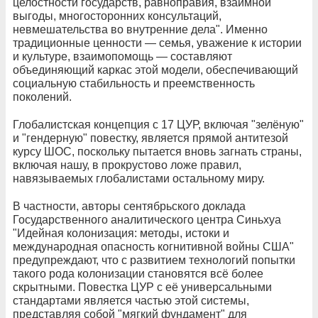
целостности государств, равноправия, взаимной
выгоды, многосторонних консультаций,
невмешательства во внутренние дела". Именно
традиционные ценности — семья, уважение к истории
и культуре, взаимопомощь — составляют
объединяющий каркас этой модели, обеспечивающий
социальную стабильность и преемственность
поколений.
Глобалистская концепция с 17 ЦУР, включая "зелёную"
и "гендерную" повестку, является прямой антитезой
курсу ШОС, поскольку пытается вновь загнать страны,
включая нашу, в прокрустово ложе правил,
навязываемых глобалистами остальному миру.
В частности, авторы сентябрьского доклада
Государственного аналитического центра Синьхуа
"Идейная колонизация: методы, истоки и
международная опасность когнитивной войны США"
предупреждают, что с развитием технологий попытки
такого рода колонизации становятся всё более
скрытными. Повестка ЦУР с её универсальными
стандартами является частью этой системы,
представляя собой "мягкий фундамент" для