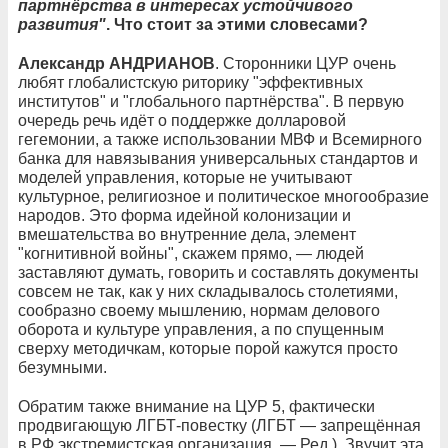
партнёрства в интересах устойчивого
развития"
. Что стоит за этими словесами?
Александр АНДРИАНОВ
. Сторонники ЦУР очень
любят глобалистскую риторику "эффективных
институтов" и "глобального партнёрства". В первую
очередь речь идёт о поддержке долларовой
гегемонии, а также использовании МВФ и Всемирного
банка для навязывания универсальных стандартов и
моделей управления, которые не учитывают
культурное, религиозное и политическое многообразие
народов. Это форма идейной колонизации и
вмешательства во внутренние дела, элемент
"когнитивной войны", скажем прямо, — людей
заставляют думать, говорить и составлять документы
совсем не так, как у них складывалось столетиями,
сообразно своему мышлению, нормам делового
оборота и культуре управления, а по спущенным
сверху методичкам, которые порой кажутся просто
безумными.
Обратим также внимание на ЦУР 5, фактически
продвигающую ЛГБТ-повестку (ЛГБТ — запрещённая
в РФ экстремистская организация. — Ред.). Звучит эта