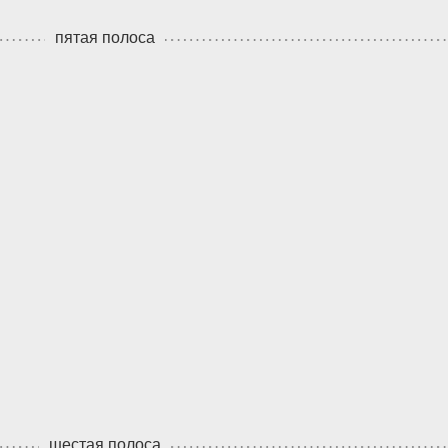
пятая полоса
шестая полоса