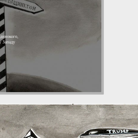
одинокого,
у Западу