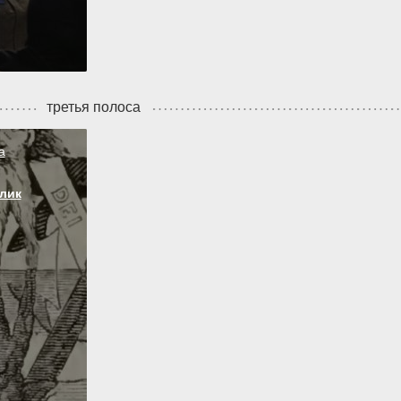
третья полоса
а
лик