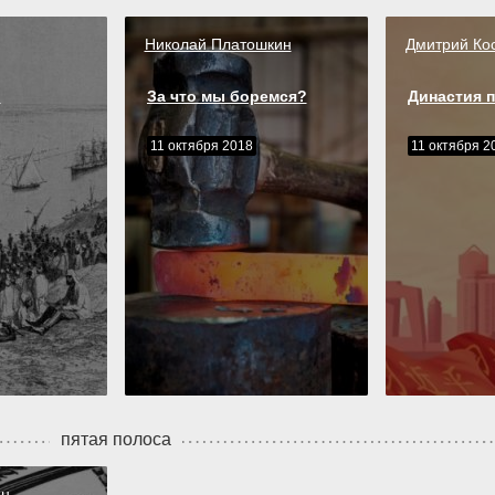
Николай Платошкин
Дмитрий Ко
л
За что мы боремся?
Династия п
11 октября 2018
11 октября 2
пятая полоса
ин