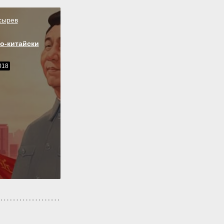
сырев
о-китайски
018