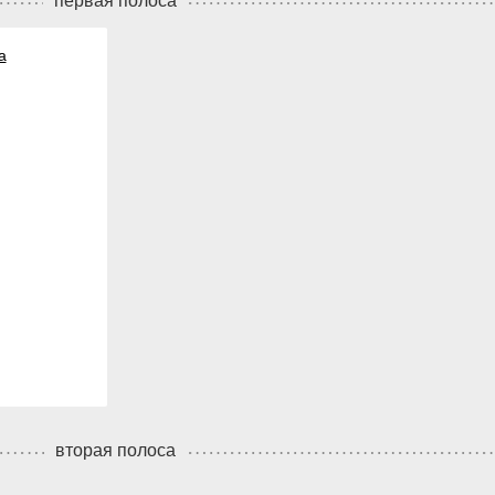
первая полоса
а
вторая полоса