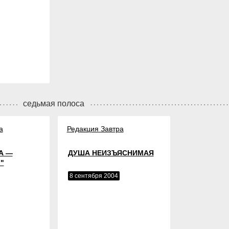
седьмая полоса
а
Редакция Завтра
А —
ДУША НЕИЗЪЯСНИМАЯ
"
8 сентября 2004