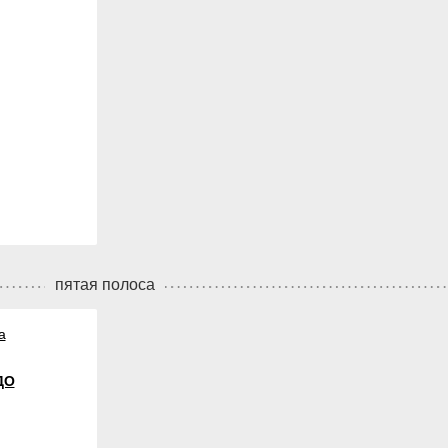
пятая полоса
а
ДО