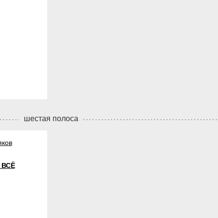
шестая полоса
яков
 ВСЁ