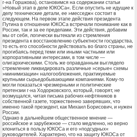
г-на Горшкова), остановимся на содержании статьи
»Новый этап в деле ЮКОСа«. Если опустить не идущие к
делу технические детали, ее »месседж« состоит в
следующем. На первом этапе действия президента
Путина в отношении ЮКОСа встречали понимание как в
России, так и за ее пределами. Эти действия, добавим
мы от себя, логически вытекали из стремления
президента к восстановлению субъектности государства,
то есть его способности действовать во благо страны, не
прогибаясь перед теми или иными частными или
корпоративными интересами, в том числе —
олигархическими. Столь же оправданным выглядело
стремление ликвидировать различные »серые« схемы
»минимизации« налогообложения, практикуемые
крупными сырьедобывающими компаниями. Кому-то
могли показаться чрезмерными и политические
претензии г-на Ходорковского, который, говорят, не
возмущался, читая письма рабочих-нефтяников в
собственной газете, торжественно заверявших, что
именно такой президент, как Михаил Борисович, и нужен
России.
Однако в дальнейшем общественное мнение —
российское и зарубежное — стало медленно, но верно
клониться в пользу ЮКОСа и его »подсудных«
руководителей. Характерно, что на защиту ЮКОСа от