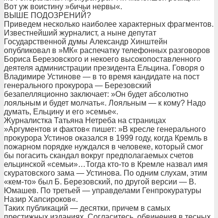
Вот уж воистину »бичьи нервы«.
ВЫШЕ ПОДОЗРЕНИЙ?
Приведем несколько наиболее характерных фрагментов.
Известнейший журналист, а ныне депутат
Государственной думы Александр Хинштейн
опубликовал в »МК« распечатку телефонных разговоров
Бориса Березовского и некоего высокопоставленного
деятеля администрации президента Ельцина. Говоря о
Владимире Устинове — в то время кандидате на пост
генерального прокурора — Березовский
безапелляционно заключает: »Он будет абсолютно
лояльным и будет молчать«. Лояльным — к кому? Надо
думать, Ельцину и его »семье«.
Журналистка Татьяна Нетреба на страницах
»Аргументов и фактов« пишет: »В кресле генерального
прокурора Устинов оказался в 1999 году, когда Кремль в
пожарном порядке нуждался в человеке, который смог
бы погасить скандал вокруг предполагаемых счетов
ельцинской «семьи»…Тогда кто-то в Кремле назвал имя
скуратовского зама — Устинова. По одним слухам, этим
«кем-то» был Б. Березовский, по другой версии — В.
Юмашев. По третьей — управделами Генпрокуратуры
Назир Хапсироков«.
Таких публикаций — десятки, причем в самых
престижных изданиях. Согласитесь, обвинения в тесных