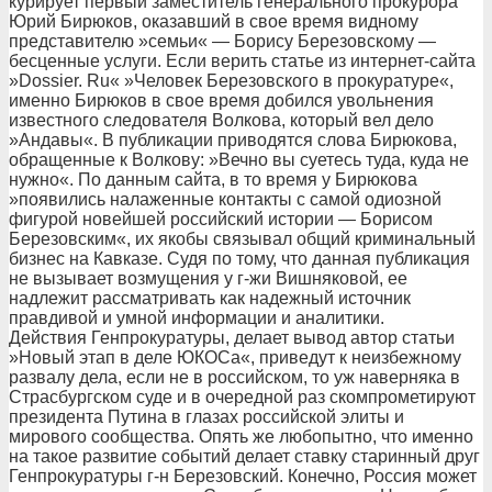
курирует первый заместитель генерального прокурора
Юрий Бирюков, оказавший в свое время видному
представителю »семьи« — Борису Березовскому —
бесценные услуги. Если верить статье из интернет-сайта
»Dossier. Ru« »Человек Березовского в прокуратуре«,
именно Бирюков в свое время добился увольнения
известного следователя Волкова, который вел дело
»Андавы«. В публикации приводятся слова Бирюкова,
обращенные к Волкову: »Вечно вы суетесь туда, куда не
нужно«. По данным сайта, в то время у Бирюкова
»появились налаженные контакты с самой одиозной
фигурой новейшей российский истории — Борисом
Березовским«, их якобы связывал общий криминальный
бизнес на Кавказе. Судя по тому, что данная публикация
не вызывает возмущения у г-жи Вишняковой, ее
надлежит рассматривать как надежный источник
правдивой и умной информации и аналитики.
Действия Генпрокуратуры, делает вывод автор статьи
»Новый этап в деле ЮКОСа«, приведут к неизбежному
развалу дела, если не в российском, то уж наверняка в
Страсбургском суде и в очередной раз скомпрометируют
президента Путина в глазах российской элиты и
мирового сообщества. Опять же любопытно, что именно
на такое развитие событий делает ставку старинный друг
Генпрокуратуры г-н Березовский. Конечно, Россия может