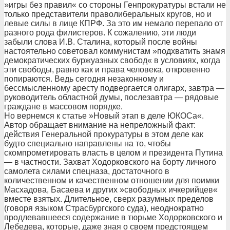
»игры без правил« со стороны Генпрокуратуры встали не
только представители праволиберальных кругов, но и
левые силы в лице КПРФ. За это им немало перепало от
разного рода филистеров. К сожалению, эти люди
забыли слова И.В. Сталина, который после войны
настоятельно советовал коммунистам »подхватить знамя
демократических буржуазных свобод« в условиях, когда
эти свободы, равно как и права человека, откровенно
попираются. Ведь сегодня незаконному и
бессмысленному аресту подвергается олигарх, завтра —
руководитель областной думы, послезавтра — рядовые
граждане в массовом порядке.
Но вернемся к статье »Новый этап в деле ЮКОСа«.
Автор обращает внимание на непреложный факт:
действия Генеральной прокуратуры в этом деле как
будто специально направлены на то, чтобы
скомпрометировать власть в целом и президента Путина
— в частности. Захват Ходорковского на борту личного
самолета силами спецназа, достаточного в
количественном и качественном отношении для поимки
Масхадова, Басаева и других »свободных ичкерийцев«
вместе взятых. Длительное, сверх разумных пределов
(говоря языком Страсбургского суда), неоднократно
продлевавшееся содержание в тюрьме Ходорковского и
Лебедева, которые, даже зная о своем предстоящем