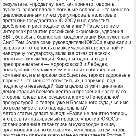
результате, »продвинутая«, как принято говорить,
публика, задает вполне логичные вопросы. Что мешало
цивилизованным путем урегулировать налоговые
претензии государства к ЮКОСу и не допустить
дробления и распродажи компании? Разве это не в
интересах развития российской экономики, удвоения
ВВП, борьбы с бедностью, модернизации Вооруженных
Сил? Тем более сами руководители ЮКОСа выражали и
выражают готовность в максимальной степени пойти
навстречу государству, включая отказ от всяких
политических амбиций. Кому выгодно, что два
предпринимателя — Ходорковский и Лебедев,
пользующиеся уважением и в своих собственных
компаниях, и в мировом сообществе, теряют здоровье в
тюрьме? Что мешает отпустить их, например, под
подписку о невыезде? Каким целям служит циничная
демонстрация всемогущества и презрения к закону со
стороны следствия, осуществляемого Генеральной
прокуратурой, а теперь уже и Басманного суда, чье имя
во всем мире стало нарицательным?
Автор статьи делает вывод: »Разве не понятно теперь,
что весь так называемый процесс «против ЮКОСа» —
спланированная талантливым кукловодом акция,
организованная по большому счету лишь затем, чтобы
подставить прежде всего именно президента России?