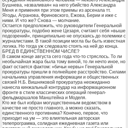
Бушнева, »взваливая« на него убийство Александра
Меня и применяя при этом приемы из арсенала тт.
Ягоды, Агранова, Фриновского, Ежова, Берии и иже с
ними. И что же? Снова — молчание.
Остается предположить, что руководители Генеральной
прокуратуры, подобно жене Цезаря, считают себя »выше
подозрений«, принципиально не опускаясь до полемики с
журналистами. В такой позиции могла бы быть известная
логика. Но тогда уж следовало стоять на ней до конца.
БРЕД В ЕДИНСТВЕННОМ ЧИСЛЕ?
В самом конце августа сего года что-то стряслось. То ли
необычайная жара была тому виной, то ли нечто иное, но
факт остается фактом: »бичьи нервы« Генеральной
прокуратуры пришли в полнейшее расстройство. Силами
начальника управления информации и общественных
связей Н.Б. Вишняковой прокуратура неожиданно
нанесла кинжальный контрудар на информационном
фронте в стиле классических операций генерал-
фельдмаршалов Манштейна и Моделя.
Кто же был избран могущественным ведомством в
качестве не просто главного, а можно сказать,
единственного противника? Конечно, первое, что
приходит на ум — это влиятельная авторская
телепрограмма, солидная ежедневная газета или