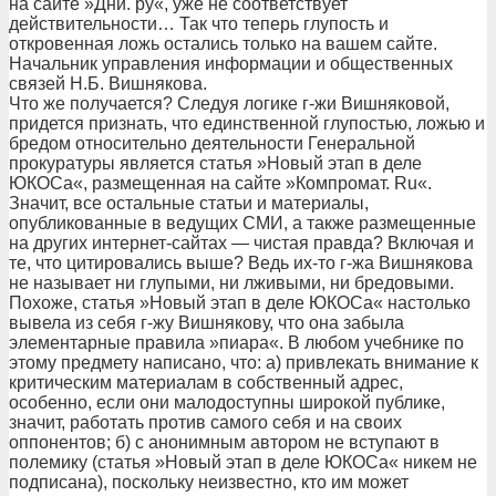
на сайте »Дни. ру«, уже не соответствует
действительности… Так что теперь глупость и
откровенная ложь остались только на вашем сайте.
Начальник управления информации и общественных
связей Н.Б. Вишнякова.
Что же получается? Следуя логике г-жи Вишняковой,
придется признать, что единственной глупостью, ложью и
бредом относительно деятельности Генеральной
прокуратуры является статья »Новый этап в деле
ЮКОСа«, размещенная на сайте »Компромат. Ru«.
Значит, все остальные статьи и материалы,
опубликованные в ведущих СМИ, а также размещенные
на других интернет-сайтах — чистая правда? Включая и
те, что цитировались выше? Ведь их-то г-жа Вишнякова
не называет ни глупыми, ни лживыми, ни бредовыми.
Похоже, статья »Новый этап в деле ЮКОСа« настолько
вывела из себя г-жу Вишнякову, что она забыла
элементарные правила »пиара«. В любом учебнике по
этому предмету написано, что: а) привлекать внимание к
критическим материалам в собственный адрес,
особенно, если они малодоступны широкой публике,
значит, работать против самого себя и на своих
оппонентов; б) с анонимным автором не вступают в
полемику (статья »Новый этап в деле ЮКОСа« никем не
подписана), поскольку неизвестно, кто им может