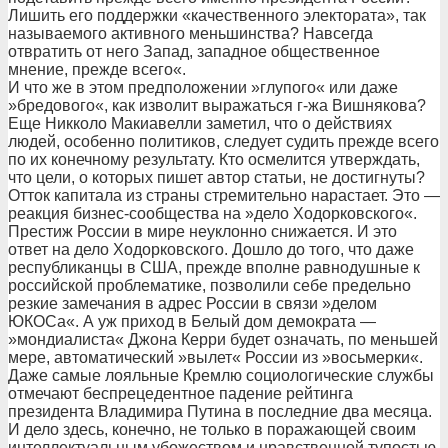
Лишить его поддержки «качественного электората», так
называемого активного меньшинства? Навсегда
отвратить от него Запад, западное общественное
мнение, прежде всего«.
И что же в этом предположении »глупого« или даже
»бредового«, как изволит выражаться г-жа Вишнякова?
Еще Никколо Макиавелли заметил, что о действиях
людей, особенно политиков, следует судить прежде всего
по их конечному результату. Кто осмелится утверждать,
что цели, о которых пишет автор статьи, не достигнуты?
Отток капитала из страны стремительно нарастает. Это —
реакция бизнес-сообщества на »дело Ходорковского«.
Престиж России в мире неуклонно снижается. И это
ответ на дело Ходорковского. Дошло до того, что даже
республиканцы в США, прежде вполне равнодушные к
российской проблематике, позволили себе предельно
резкие замечания в адрес России в связи »делом
ЮКОСа«. А уж приход в Белый дом демократа —
»мондиалиста« Джона Керри будет означать, по меньшей
мере, автоматический »вылет« России из »восьмерки«.
Даже самые лояльные Кремлю социологические службы
отмечают беспрецедентное падение рейтинга
президента Владимира Путина в последние два месяца.
И дело здесь, конечно, не только в поражающей своим
интеллектуальным убожеством и нравственной тупостью