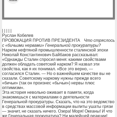
| | | | |
Руслан Кобелев
ПРОВОКАЦИЯ ПРОТИВ ПРЕЗИДЕНТА
Что стряслось
с «бичьими нервами» Генеральной прокуратуры?
Нарком нефтяной промышленности сталинской эпохи
Николай Константинович Байбаков рассказывал:
«Однажды Сталин спросил меня: какими свойствами
должен обладать советский нарком? Я назвал эти
свойства, как я их понимал. »Все это верно, —
согласился Сталин. — Но о важнейшем качестве вы не
сказали. Советскому наркому нужны прежде всего
«бичьи» (так он произнес «бычьи») нервы плюс
оптимизм«.
Эта история невольно оживает в памяти, когда
знакомишься с материалами о деятельности
Генеральной прокуратуры. Сказать, что на это ведомство
в средствах массовой информации вылиты ушаты грязи
— значит, не сказать ничего. Озера! Моря! Океаны! И что
же Генеральная прокуратура? Ни малейшей реакции!