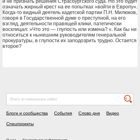
и не признать решения Страсбургского суда. Но это будет
означать жирный крест на ее попытках »войти в Европу«.
Когда-то видный деятель кадетской партии П.Н. Милюков,
говоря в Государственной думе о преступной, на его
взгляд, деятельности правящей клики, патетически
восклицал: »Что это — глупость или измена? «. Как бы ни
относиться к нынешним руководителям генеральной
прокуратуры, в глупости их заподозрить трудно. Остается
второе?
Блоги и сообщества
События
Слово дня
Видео
Спецпроекты