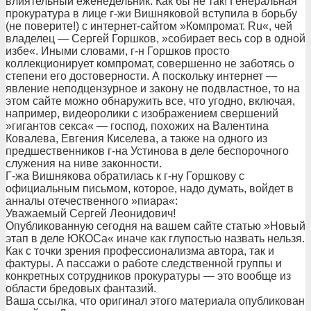
влиятельный еженедельник. Как бы не так! Генеральная
прокуратура в лице г-жи Вишняковой вступила в борьбу
(не поверите!) с интернет-сайтом »Компромат. Ru«, чей
владелец — Сергей Горшков, »собирает весь сор в одной
избе«. Иными словами, г-н Горшков просто
коллекционирует компромат, совершенно не заботясь о
степени его достоверности. А поскольку интернет —
явление неподцензурное и закону не подвластное, то на
этом сайте можно обнаружить все, что угодно, включая,
например, видеоролики с изображением свершений
»гигантов секса« — господ, похожих на Валентина
Ковалева, Евгения Киселева, а также на одного из
предшественников г-на Устинова в деле беспорочного
служения на ниве законности.
Г-жа Вишнякова обратилась к г-ну Горшкову с
официальным письмом, которое, надо думать, войдет в
анналы отечественного »пиара«:
Уважаемый Сергей Леонидович!
Опубликованную сегодня на вашем сайте статью »Новый
этап в деле ЮКОСа« иначе как глупостью назвать нельзя.
Как с точки зрения профессионализма автора, так и
фактуры. А пассажи о работе следственной группы и
конкретных сотрудников прокуратуры — это вообще из
области бредовых фантазий.
Ваша ссылка, что оригинал этого материала опубликован