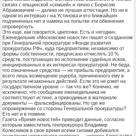
связях с ельцинской »семьей« и лично с Борисом
Абрамовичем — далеко не лучшая аттестация. Но ни в
одном из интервью г-на Устинова и его ближайших
подчиненных нет и намека на попытки эти обвинения
опровергнуть.
Это еще, как говорится, цветочки. Есть и »ягодки«.
Еженедельник »Московские новости« пишет о созданном
при Генеральной прокуратуре »Фонде развития
прокуратуры РФ«, куда предприятиям, независимо от
формы собственности, предписано отчислять 10 %
средств, поступающих во исполнение судебных исков,
инициированных в их интересах прокуратурой. Не беда,
что означенные средства — не прибыль предприятия, а
всего лишь возмещение ущерба, причиненного ему в
результате незаконных действий. Если это не рэкет на
государственном уровне — так что же? Конечно, не
исключено, что сообщение еженедельника не
соответствуют истине, а приводимые в материале
документы — фальсифицированы. Но где же
опровержение со стороны Генеральной прокуратуры?
Его нет и в помине.
Газета »Время новостей« приводит данные, согласно
которым заместитель генпрокурора Владимир
Колесников в свое время всеми силами добивался
осуждения невиновного человека — некоего Александра