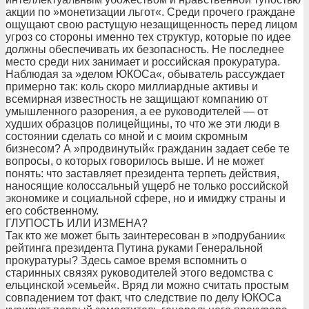
акции по »монетизации льгот«. Среди прочего граждане
ощущают свою растущую незащищенность перед лицом
угроз со стороны именно тех структур, которые по идее
должны обеспечивать их безопасность. Не последнее
место среди них занимает и российская прокуратура.
Наблюдая за »делом ЮКОСа«, обыватель рассуждает
примерно так: коль скоро миллиардные активы и
всемирная известность не защищают компанию от
умышленного разорения, а ее руководителей — от
худших образцов полицейщины, то что же эти люди в
состоянии сделать со мной и с моим скромным
бизнесом? А »продвинутый« гражданин задает себе те
вопросы, о которых говорилось выше. И не может
понять: что заставляет президента терпеть действия,
наносящие колоссальный ущерб не только российской
экономике и социальной сфере, но и имиджу страны и
его собственному.
ГЛУПОСТЬ ИЛИ ИЗМЕНА?
Так кто же может быть заинтересован в »подрубании«
рейтинга президента Путина руками Генеральной
прокуратуры? Здесь самое время вспомнить о
старинных связях руководителей этого ведомства с
ельцинской »семьей«. Вряд ли можно считать простым
совпадением тот факт, что следствие по делу ЮКОСа