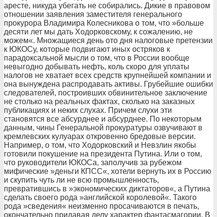
аресте, никуда убегать не собирались. Дикие в правовом
отношении заявления заместителя генерального
прокурора Владимира Колесникова о том, что »больше
десяти лет мы дать Ходорковскому, к сожалению, не
можем«. Множащиеся день ото дня налоговые претензии
к ЮКОСу, которые подвигают иных остряков к
парадоксальной мысли о том, что в России вообще
невыгодно добывать нефть, коль скоро для уплаты
налогов не хватает всех средств крупнейшей компании и
она вынуждена распродавать активы. Грубейшие ошибки
следователей, построивших обвинительное заключение
не столько на реальных фактах, сколько на заказных
публикациях и неких слухах. Причем слухи эти
становятся все абсурднее и абсурднее. По некоторым
данным, чины Генеральной прокуратуры озвучивают в
кремлевских кулуарах откровенно бредовые версии.
Например, о том, что Ходорковский и Невзлин якобы
готовили покушение на президента Путина. Или о том,
что руководители ЮКОСа, заполучив за рубежом
мифические »деньги КПСС«, хотели вернуть их в Россию
и скупить чуть ли не всю промышленность,
превратившись в »экономических диктаторов«, а Путина
сделать своего рода »английской королевой«. Такого
рода »сведения« неизменно просачиваются в печать,
окончательно придавая делу характер фантасмагории. В