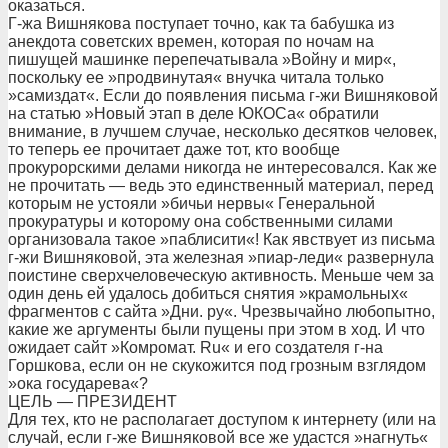
оказаться.
Г-жа Вишнякова поступает точно, как та бабушка из
анекдота советских времен, которая по ночам на
пишущей машинке перепечатывала »Войну и мир«,
поскольку ее »продвинутая« внучка читала только
»самиздат«. Если до появления письма г-жи Вишняковой
на статью »Новый этап в деле ЮКОСа« обратили
внимание, в лучшем случае, несколько десятков человек,
то теперь ее прочитает даже тот, кто вообще
прокурорскими делами никогда не интересовался. Как же
не прочитать — ведь это единственный материал, перед
которым не устояли »бичьи нервы« Генеральной
прокуратуры и которому она собственными силами
организовала такое »паблисити«! Как явствует из письма
г-жи Вишняковой, эта железная »пиар-леди« развернула
поистине сверхчеловеческую активность. Меньше чем за
один день ей удалось добиться снятия »крамольных«
фрагментов с сайта »Дни. ру«. Чрезвычайно любопытно,
какие же аргументы были пущены при этом в ход. И что
ожидает сайт »Комромат. Ru« и его создателя г-на
Горшкова, если он не скукожится под грозным взглядом
»ока государева«?
ЦЕЛЬ — ПРЕЗИДЕНТ
Для тех, кто не располагает доступом к интернету (или на
случай, если г-же Вишняковой все же удастся »нагнуть«