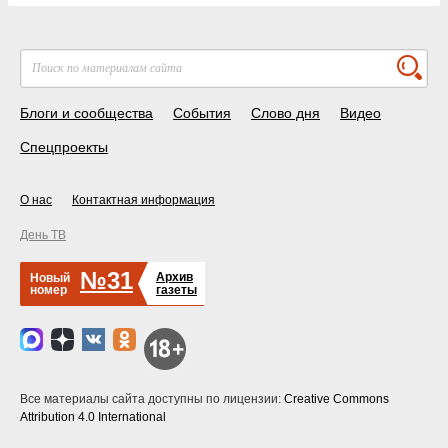
Блоги и сообщества
События
Слово дня
Видео
Спецпроекты
О нас
Контактная информация
День ТВ
№31
Архив
Новый
номер
газеты
Все материалы сайта доступны по лицензии:
Creative Commons
Attribution 4.0 International