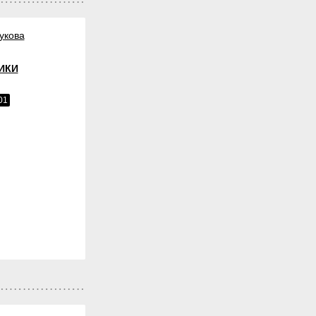
укова
ИКИ
01