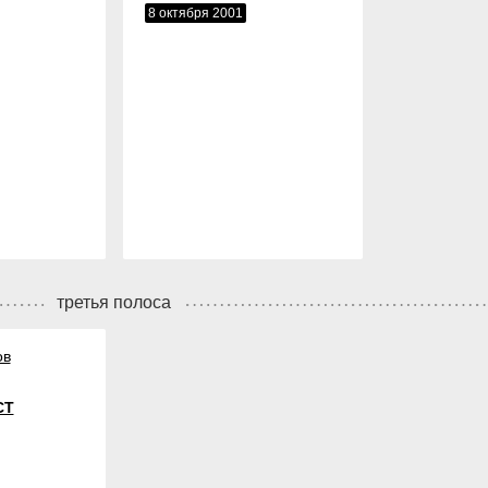
8 октября 2001
третья полоса
ов
СТ