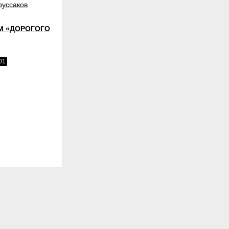
руссаков
М «ДОРОГОГО
01