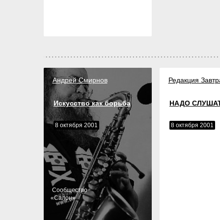
Андрей Смирнов
Редакция Завтр
Искусство как борьба
НАДО СЛУША
8 октября 2001
8 октября 2001
Cообщество
«
Салон
»