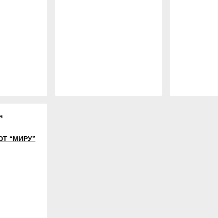
а
Т “МИРУ”