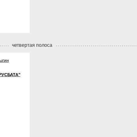
четвертая полоса
ыгин
РУСБАТА”