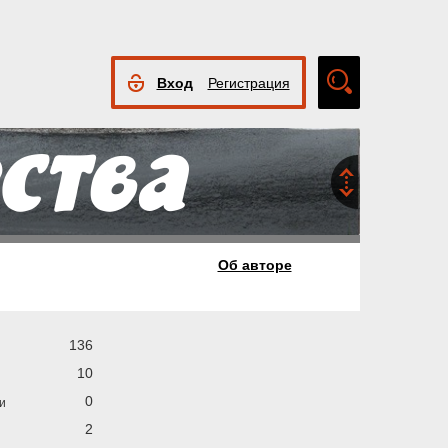
Вход
Регистрация
Расширенный
поиск
Об авторе
136
10
0
и
2