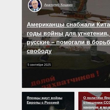
Анатолий
Кошкин
Американцы снабжали Кита
годы войны для угнетения,
русские – помогали в борьб
свободу
в Токио намеревались вступить в борьбу за мировое го
5 сентября 2025
«имея в тылу 500-миллионный Китай»
Японцы ждут войны
О политике Яп
Европы с Россией
отношении СС
накануне и во 