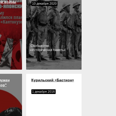
ой войны
10 декабря 2020
Cообщество
«
Историческая память
»
нужен
Курильский «Бастион»
вор"
1 декабря 2016