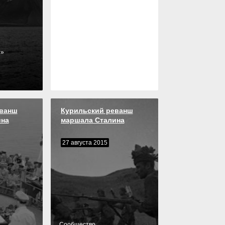
з
»
еванш
Курильский реванш
ина
маршала Сталина
27 августа 2015
Cообщество