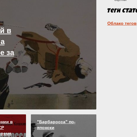
Облако тегов
й в
 а
е за
сподство,
онии в
"Барбаросса" по-
СР
японски
время