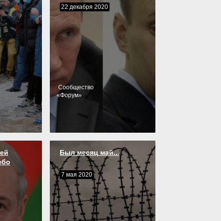
22 декабря 2020
Cообщество
«
Форум
»
ей
Был месяц май...
ебо
7 мая 2020