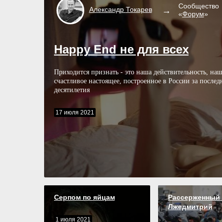
Сообщество
Александр
Токарев
«
Форум
»
Happy End не для всех
Приходится признать - это наша действительность, наш
счастливое настоящее, построенное в России за послед
десятилетия
17 июля 2021
Серпом по яйцам
Рассерженный 
Лжедмитрий
1 июля 2021