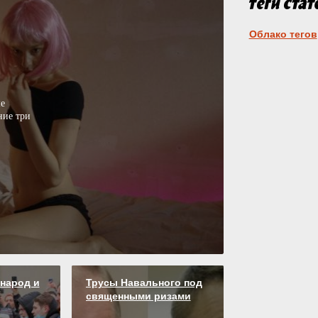
Облако тегов
е
ние три
народ и
Трусы Навального под
священными ризами