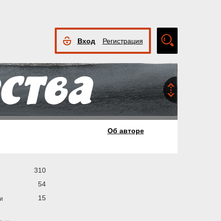
Вход
Регистрация
Расширенный
поиск
Об авторе
310
54
15
и