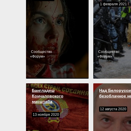
1 февраля 2021
Cообщество
Cообщество
«
Форум
»
«
Форум
»
Бангладеш
Над Белорусси
Кончаловского
безоблачное н
масштаба
12 августа 2020
13 ноября 2020