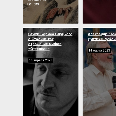
«
Форум
»
Стихи Бориса Слуцкого
Александр Каз
о Сталине как
критик и публ
отражение мифов
«Оттепели»
14 марта 2023
14 апреля 2023