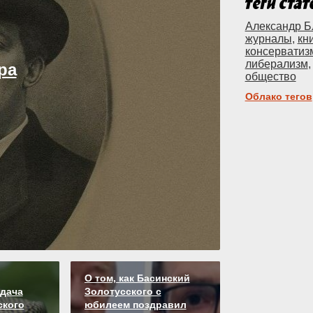
Александр Б
журналы
,
кн
консерватиз
либерализм
ра
общество
Облако тегов
О том, как Басинский
удача
Золотусского с
ского
юбилеем поздравил