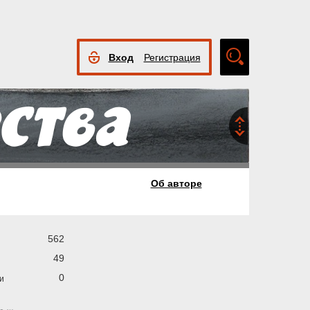
Вход
Регистрация
Расширенный
поиск
Об авторе
562
49
0
и