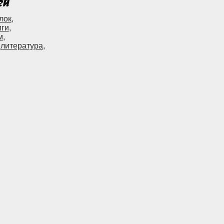
лок
,
иги
,
м
,
,
литература
,