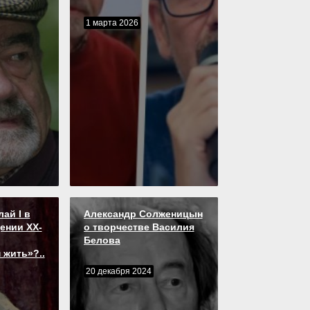
1 марта 2026
ай I в
Александр Солженицын
ении XX-
о творчестве Василия
Белова
 жить»?..
20 декабря 2024