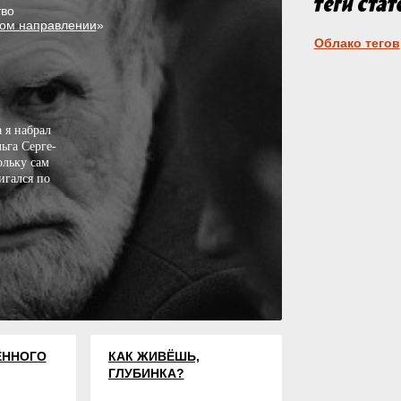
во
ком направлении
»
Облако тегов
 я на­брал
ь­га Сер­ге­
коль­ку сам
и­гал­ся по
ЁННОГО
КАК ЖИВЁШЬ,
ГЛУБИНКА?