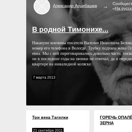
Сообщест
Александр
Арцибашев
«
На русс
В родной Тимонихе...
Накануне кончины пи­са­те­ля Ва­си­лия Ива­но­ви­ча Бе­ло­ва
но­мер его те­ле­фо­на в Во­лог­де. Труб­ку под­ня­ла же­на Ол
ев­на. Мы с ней пе­ре­го­ва­ри­ва­лись до­воль­но ча­с­то, по­с
он в по­след­ние го­ды на звон­ки не от­ве­чал, да и пе­ре­дв
квар­ти­ре на ин­ва­лид­ной ко­ля­с­ке.
7 марта 2013
Три века Тагилки
ГОРЕЧЬ ОПАЛ
ЗЕРНА
21 сентября 2011