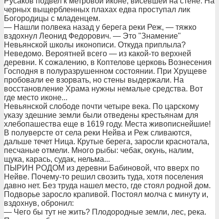
Русаков подвел к метровой иконе, висевшей на стене. На
черных выщербленных плахах едва проступал лик
Богородицы с младенцем.
— Нашли полвека назад у берега реки Реж, — тяжко
вздохнул Леонид Федорович. — Это "Знамение"
Невьянской школы иконописи. Откуда приплыла?
Неведомо. Вероятней всего — из какой-то верхней
деревни. К сожалению, в Коптелове церковь Вознесения
Господня в полуразрушенном состоянии. При Хрущеве
пробовали ее взорвать, но стены выдержали. На
восстановление Храма нужны немалые средства. Вот
где место иконе...
Невьянской слободе почти четыре века. По царскому
указу здешние земли были отведены крестьянам для
хлебопашества еще в 1619 году. Места живописнейшие!
В полуверсте от села реки Нейва и Реж сливаются,
дальше течет Ница. Крутые берега, заросли краснотала,
песчаные отмели. Много рыбы: чебак, окунь, налим,
щука, карась, судак, нельма...
ПЫРИН РОДОМ из деревни Бабиновой, что вверх по
Нейве. Почему-то решил свозить туда, хотя поселения
давно нет. Без труда нашел место, где стоял родной дом.
Подворье заросло крапивой. Постоял молча с минуту и,
вздохнув, обронил:
— Чего бы тут не жить? Плодородные земли, лес, река.