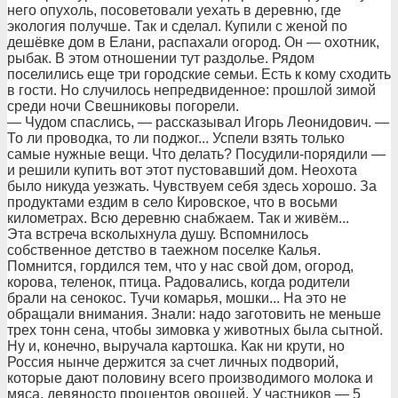
него опухоль, посоветовали уехать в деревню, где
экология получше. Так и сделал. Купили с женой по
дешёвке дом в Елани, распахали огород. Он — охотник,
рыбак. В этом отношении тут раздолье. Рядом
поселились еще три городские семьи. Есть к кому сходить
в гости. Но случилось непредвиденное: прошлой зимой
среди ночи Свешниковы погорели.
— Чудом спаслись, — рассказывал Игорь Леонидович. —
То ли проводка, то ли поджог... Успели взять только
самые нужные вещи. Что делать? Посудили-порядили —
и решили купить вот этот пустовавший дом. Неохота
было никуда уезжать. Чувствуем себя здесь хорошо. За
продуктами ездим в село Кировское, что в восьми
километрах. Всю деревню снабжаем. Так и живём...
Эта встреча всколыхнула душу. Вспомнилось
собственное детство в таежном поселке Калья.
Помнится, гордился тем, что у нас свой дом, огород,
корова, теленок, птица. Радовались, когда родители
брали на сенокос. Тучи комарья, мошки... На это не
обращали внимания. Знали: надо заготовить не меньше
трех тонн сена, чтобы зимовка у животных была сытной.
Ну и, конечно, выручала картошка. Как ни крути, но
Россия нынче держится за счет личных подворий,
которые дают половину всего производимого молока и
мяса, девяносто процентов овощей. У частников — 5