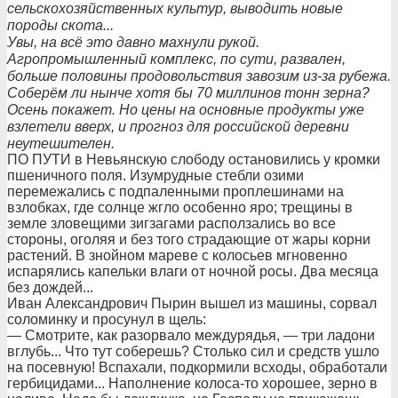
сельскохозяйственных культур, выводить новые
породы скота...
Увы, на всё это давно махнули рукой.
Агропромышленный комплекс, по сути, развален,
больше половины продовольствия завозим из-за рубежа.
Соберём ли нынче хотя бы 70 миллинов тонн зерна?
Осень покажет. Но цены на основные продукты уже
взлетели вверх, и прогноз для российской деревни
неутешителен.
ПО ПУТИ в Невьянскую слободу остановились у кромки
пшеничного поля. Изумрудные стебли озими
перемежались с подпаленными проплешинами на
взлобках, где солнце жгло особенно яро; трещины в
земле зловещими зигзагами расползались во все
стороны, оголяя и без того страдающие от жары корни
растений. В знойном мареве с колосьев мгновенно
испарялись капельки влаги от ночной росы. Два месяца
без дождей...
Иван Александрович Пырин вышел из машины, сорвал
соломинку и просунул в щель:
— Смотрите, как разорвало междурядья, — три ладони
вглубь... Что тут соберешь? Столько сил и средств ушло
на посевную! Вспахали, подкормили всходы, обработали
гербицидами... Наполнение колоса-то хорошее, зерно в