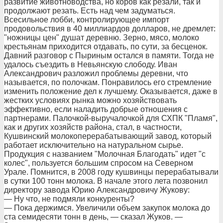
развитие животноводства, но коров как резали, так и
продолжают резать. Есть над чем задуматься.
Всесильное лобби, контролирующее импорт
продовольствия в 40 миллиардов долларов, не дремлет:
"ножницы цен" душат деревню. Зерно, мясо, молоко
крестьянам приходится отдавать, по сути, за бесценок.
Давний разговор с Пыриным остался в памяти. Тогда не
удалось съездить в Невьянскую слободу. Иван
Александрович разложил проблемы деревни, что
называется, по полочкам. Понравилось его стремление
изменить положение дел к лучшему. Оказывается, даже в
жестких условиях рынка можно хозяйствовать
эффективно, если наладить добрые отношения с
партнерами. Палочкой-выручалочкой для СХПК "Пламя",
как и других хозяйств района, стал, в частности,
Кушвинский молокоперерабатывающий завод, который
работает исключительно на натуральном сырье.
Продукция с названием "Молочная Благодать" идет "с
колес", пользуется большим спросом на Северном
Урале. Помнится, в 2008 году кушвинцы перерабатывали
в сутки 100 тонн молока. В начале этого лета позвонил
директору завода Юрию Александровичу Жукову:
— Ну что, не подмяли конкуренты?
— Пока держимся. Увеличили объем закупок молока до
ста семидесяти тонн в день, — сказал Жуков. —