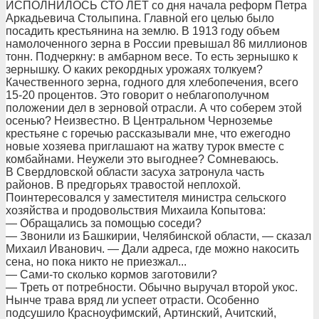
ИСПОЛНИЛОСЬ СТО ЛЕТ со дня начала реформ Петра
Аркадьевича Столыпина. Главной его целью было
посадить крестьянина на землю. В 1913 году объем
намолоченного зерна в России превышал 86 миллионов
тонн. Подчеркну: в амбарном весе. То есть зернышко к
зернышку. О каких рекордных урожаях толкуем?
Качественного зерна, годного для хлебопечения, всего
15-20 процентов. Это говорит о неблагополучном
положении дел в зерновой отрасли. А что соберем этой
осенью? Неизвестно. В Центральном Черноземье
крестьяне с горечью рассказывали мне, что ежегодно
новые хозяева приглашают на жатву турок вместе с
комбайнами. Неужели это выгоднее? Сомневаюсь.
В Свердловской области засуха затронула часть
районов. В предгорьях травостой неплохой.
Поинтересовался у заместителя министра сельского
хозяйства и продовольствия Михаила Копытова:
— Обращались за помощью соседи?
— Звонили из Башкирии, Челябинской области, — сказал
Михаил Иванович. — Дали адреса, где можно накосить
сена, но пока никто не приезжал...
— Сами-то сколько кормов заготовили?
— Треть от потребности. Обычно выручал второй укос.
Нынче трава вряд ли успеет отрасти. Особенно
подсушило Красноуфимский, Артинский, Ачитский,