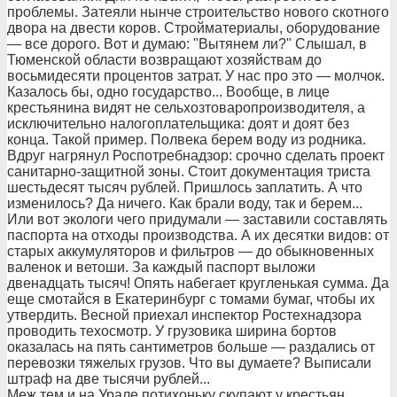
проблемы. Затеяли нынче строительство нового скотного
двора на двести коров. Стройматериалы, оборудование
— все дорого. Вот и думаю: "Вытянем ли?" Слышал, в
Тюменской области возвращают хозяйствам до
восьмидесяти процентов затрат. У нас про это — молчок.
Казалось бы, одно государство... Вообще, в лице
крестьянина видят не сельхозтоваропроизводителя, а
исключительно налогоплательщика: доят и доят без
конца. Такой пример. Полвека берем воду из родника.
Вдруг нагрянул Роспотребнадзор: срочно сделать проект
санитарно-защитной зоны. Стоит документация триста
шестьдесят тысяч рублей. Пришлось заплатить. А что
изменилось? Да ничего. Как брали воду, так и берем...
Или вот экологи чего придумали — заставили составлять
паспорта на отходы производства. А их десятки видов: от
старых аккумуляторов и фильтров — до обыкновенных
валенок и ветоши. За каждый паспорт выложи
двенадцать тысяч! Опять набегает кругленькая сумма. Да
еще смотайся в Екатеринбург с томами бумаг, чтобы их
утвердить. Весной приехал инспектор Ростехнадзора
проводить техосмотр. У грузовика ширина бортов
оказалась на пять сантиметров больше — раздались от
перевозки тяжелых грузов. Что вы думаете? Выписали
штраф на две тысячи рублей...
Меж тем и на Урале потихоньку скупают у крестьян