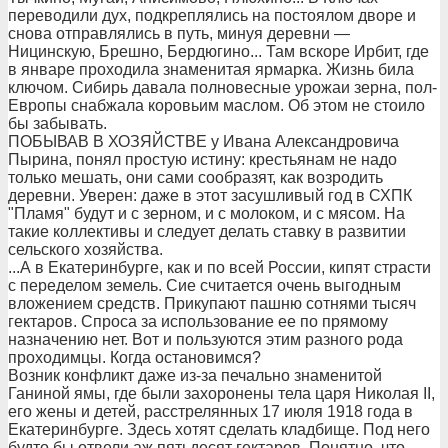
переводили дух, подкреплялись на постоялом дворе и
снова отправлялись в путь, минуя деревни —
Ницинскую, Брешно, Бердюгино... Там вскоре Ирбит, где
в январе проходила знаменитая ярмарка. Жизнь била
ключом. Сибирь давала полновесные урожаи зерна, пол-
Европы снабжала коровьим маслом. Об этом не стоило
бы забывать.
ПОБЫВАВ В ХОЗЯЙСТВЕ у Ивана Александровича
Пырина, понял простую истину: крестьянам не надо
только мешать, они сами сообразят, как возродить
деревни. Уверен: даже в этот засушливый год в СХПК
"Пламя" будут и с зерном, и с молоком, и с мясом. На
такие коллективы и следует делать ставку в развитии
сельского хозяйства.
...А в Екатеринбурге, как и по всей России, кипят страсти
с переделом земель. Сие считается очень выгодным
вложением средств. Прикупают пашню сотнями тысяч
гектаров. Спроса за использование ее по прямому
назначению нет. Вот и пользуются этим разного рода
проходимцы. Когда остановимся?
Возник конфликт даже из-за печально знаменитой
Ганиной ямы, где были захоронены тела царя Николая II,
его жены и детей, расстрелянных 17 июля 1918 года в
Екатеринбурге. Здесь хотят сделать кладбище. Под него
будто бы отвели аж пятьдесят гектаров. Понятно, что