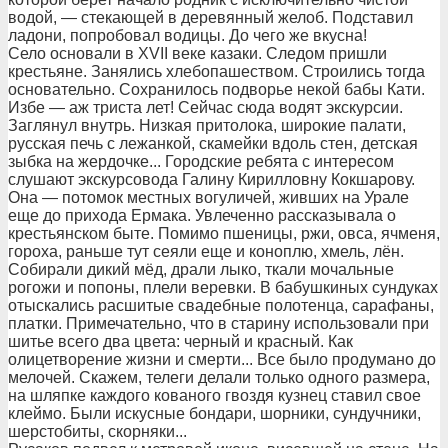
водой, — стекающей в деревянный желоб. Подставил
ладони, попробовал водицы. До чего же вкусна!
Село основали в XVII веке казаки. Следом пришли
крестьяне. Занялись хлебопашеством. Строились тогда
основательно. Сохранилось подворье некой бабы Кати.
Избе — аж триста лет! Сейчас сюда водят экскурсии.
Заглянул внутрь. Низкая притолока, широкие палати,
русская печь с лежанкой, скамейки вдоль стен, детская
зыбка на жердочке... Городские ребята с интересом
слушают экскурсовода Галину Кирилловну Кокшарову.
Она — потомок местных вогуличей, живших на Урале
еще до прихода Ермака. Увлеченно рассказывала о
крестьянском быте. Помимо пшеницы, ржи, овса, ячменя,
гороха, раньше тут сеяли еще и коноплю, хмель, лён.
Собирали дикий мёд, драли лыко, ткали мочальные
рогожи и попоны, плели веревки. В бабушкиных сундуках
отыскались расшитые свадебные полотенца, сарафаны,
платки. Примечательно, что в старину использовали при
шитье всего два цвета: черный и красный. Как
олицетворение жизни и смерти... Все было продумано до
мелочей. Скажем, телеги делали только одного размера,
на шляпке каждого кованого гвоздя кузнец ставил свое
клеймо. Были искусные бондари, шорники, сундучники,
шерстобиты, скорняки...