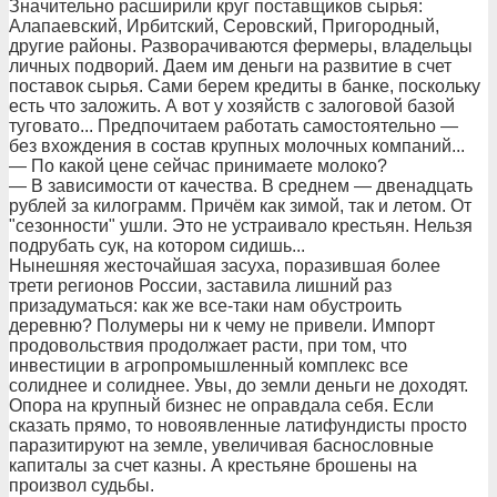
Значительно расширили круг поставщиков сырья:
Алапаевский, Ирбитский, Серовский, Пригородный,
другие районы. Разворачиваются фермеры, владельцы
личных подворий. Даем им деньги на развитие в счет
поставок сырья. Сами берем кредиты в банке, поскольку
есть что заложить. А вот у хозяйств с залоговой базой
туговато... Предпочитаем работать самостоятельно —
без вхождения в состав крупных молочных компаний...
— По какой цене сейчас принимаете молоко?
— В зависимости от качества. В среднем — двенадцать
рублей за килограмм. Причём как зимой, так и летом. От
"сезонности" ушли. Это не устраивало крестьян. Нельзя
подрубать сук, на котором сидишь...
Нынешняя жесточайшая засуха, поразившая более
трети регионов России, заставила лишний раз
призадуматься: как же все-таки нам обустроить
деревню? Полумеры ни к чему не привели. Импорт
продовольствия продолжает расти, при том, что
инвестиции в агропромышленный комплекс все
солиднее и солиднее. Увы, до земли деньги не доходят.
Опора на крупный бизнес не оправдала себя. Если
сказать прямо, то новоявленные латифундисты просто
паразитируют на земле, увеличивая баснословные
капиталы за счет казны. А крестьяне брошены на
произвол судьбы.