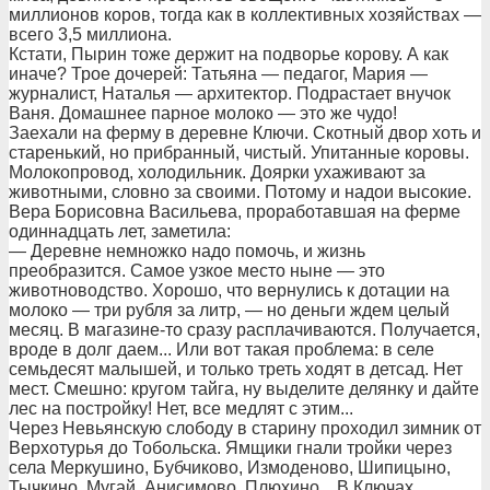
миллионов коров, тогда как в коллективных хозяйствах —
всего 3,5 миллиона.
Кстати, Пырин тоже держит на подворье корову. А как
иначе? Трое дочерей: Татьяна — педагог, Мария —
журналист, Наталья — архитектор. Подрастает внучок
Ваня. Домашнее парное молоко — это же чудо!
Заехали на ферму в деревне Ключи. Скотный двор хоть и
старенький, но прибранный, чистый. Упитанные коровы.
Молокопровод, холодильник. Доярки ухаживают за
животными, словно за своими. Потому и надои высокие.
Вера Борисовна Васильева, проработавшая на ферме
одиннадцать лет, заметила:
— Деревне немножко надо помочь, и жизнь
преобразится. Самое узкое место ныне — это
животноводство. Хорошо, что вернулись к дотации на
молоко — три рубля за литр, — но деньги ждем целый
месяц. В магазине-то сразу расплачиваются. Получается,
вроде в долг даем... Или вот такая проблема: в селе
семьдесят малышей, и только треть ходят в детсад. Нет
мест. Смешно: кругом тайга, ну выделите делянку и дайте
лес на постройку! Нет, все медлят с этим...
Через Невьянскую слободу в старину проходил зимник от
Верхотурья до Тобольска. Ямщики гнали тройки через
села Меркушино, Бубчиково, Измоденово, Шипицыно,
Тычкино, Мугай, Анисимово, Плюхино... В Ключах