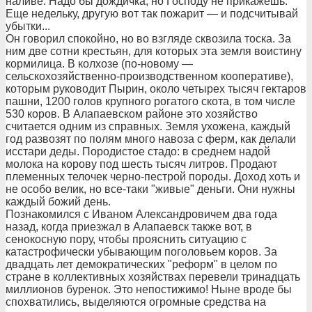
наливе. Надо бы дождичка, но Господу не прикажешь.
Еще недельку, другую вот так пожарит — и подсчитывай
убытки...
Он говорил спокойно, но во взгляде сквозила тоска. За
ним две сотни крестьян, для которых эта земля воистину
кормилица. В колхозе (по-новому —
сельскохозяйственно-производственном кооперативе),
которым руководит Пырин, около четырех тысяч гектаров
пашни, 1200 голов крупного рогатого скота, в том числе
530 коров. В Алапаевском районе это хозяйство
считается одним из справных. Земля ухожена, каждый
год развозят по полям много навоза с ферм, как делали
исстари деды. Породистое стадо: в среднем надой
молока на корову под шесть тысяч литров. Продают
племенных телочек черно-пестрой породы. Доход хоть и
не особо велик, но все-таки "живые" деньги. Они нужны
каждый божий день.
Познакомился с Иваном Александровичем два года
назад, когда приезжал в Алапаевск также вот, в
сенокосную пору, чтобы прояснить ситуацию с
катастрофически убывающим поголовьем коров. За
двадцать лет демократических "реформ" в целом по
стране в коллективных хозяйствах перевели тринадцать
миллионов буренок. Это непостижимо! Ныне вроде бы
спохватились, выделяются огромные средства на