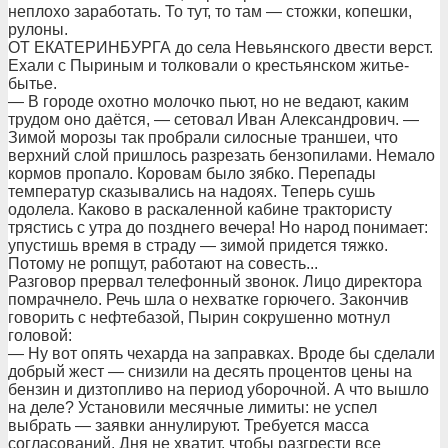
неплохо заработать. То тут, то там — стожки, копешки,
рулоны.
ОТ ЕКАТЕРИНБУРГА до села Невьянского двести верст.
Ехали с Пыриным и толковали о крестьянском житье-
бытье.
— В городе охотно молочко пьют, но не ведают, каким
трудом оно даётся, — сетовал Иван Александрович. —
Зимой морозы так пробрали силосные траншеи, что
верхний слой пришлось разрезать бензопилами. Немало
кормов пропало. Коровам было зябко. Перепады
температур сказывались на надоях. Теперь сушь
одолела. Каково в раскаленной кабине трактористу
трястись с утра до позднего вечера! Но народ понимает:
упустишь время в страду — зимой придется тяжко.
Потому не ропщут, работают на совесть...
Разговор прервал телефонный звонок. Лицо директора
помрачнело. Речь шла о нехватке горючего. Закончив
говорить с нефтебазой, Пырин сокрушенно мотнул
головой:
— Ну вот опять чехарда на заправках. Вроде бы сделали
добрый жест — снизили на десять процентов цены на
бензин и дизтопливо на период уборочной. А что вышло
на деле? Установили месячные лимиты: не успел
выбрать — заявки аннулируют. Требуется масса
согласований. Дня не хватит, чтобы разгрести все