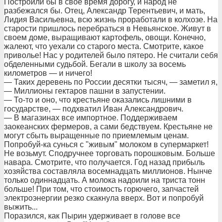
Построили бы в свое время дорогу, и народ не
разбежался бы. Отец, Александр Терентьевич, и мать,
Лидия Васильевна, всю жизнь проработали в колхозе. На
старости пришлось перебраться в Невьянское. Живут в
своем доме, выращивают картофель, овощи. Конечно,
жалеют, что уехали со старого места. Смотрите, какое
приволье! Нас у родителей было пятеро. Не считали себя
обделенными судьбой. Бегали в школу за восемь
километров — и ничего!
— Таких деревень по России десятки тысяч, — заметил я,
— Миллионы гектаров пашни в запустении.
— То-то и оно, что крестьяне оказались лишними в
государстве, — подхватил Иван Александрович.
— В магазинах все импортное. Поддерживаем
заокеанских фермеров, а сами бедствуем. Крестьяне не
могут сбыть выращенные по приемлемым ценам.
Попробуй-ка сунься с "живым" молоком в супермаркет!
Не возьмут. Сподручнее торговать порошковым. Больше
навара. Смотрите, что получается. Год назад прибыль
хозяйства составляла восемнадцать миллионов. Нынче
только одиннадцать. А молока надоили на триста тонн
больше! При том, что стоимость горючего, запчастей
электроэнергии резко скакнула вверх. Вот и попробуй
выжить...
Поразился, как Пырин удерживает в голове все