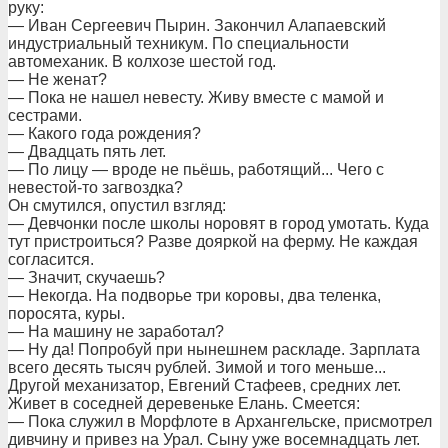
руку:
— Иван Сергеевич Пырин. Закончил Алапаевский
индустриальный техникум. По специальности
автомеханик. В колхозе шестой год.
— Не женат?
— Пока не нашел невесту. Живу вместе с мамой и
сестрами.
— Какого года рождения?
— Двадцать пять лет.
— По лицу — вроде не пьёшь, работящий... Чего с
невестой-то загвоздка?
Он смутился, опустил взгляд:
— Девчонки после школы норовят в город умотать. Куда
тут пристроиться? Разве дояркой на ферму. Не каждая
согласится.
— Значит, скучаешь?
— Некогда. На подворье три коровы, два теленка,
поросята, куры.
— На машину не заработал?
— Ну да! Попробуй при нынешнем раскладе. Зарплата
всего десять тысяч рублей. Зимой и того меньше...
Другой механизатор, Евгений Стафеев, средних лет.
Живет в соседней деревеньке Елань. Смеется:
— Пока служил в Морфлоте в Архангельске, присмотрел
дивчину и привез на Урал. Сыну уже восемнадцать лет.