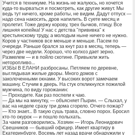
Учится в техникуме. На жизнь не жалуюсь, но хочется
куда-то вырваться и посмотреть, как другие живут. Мы
ведь тут ничего, кроме работы, не видим. Дадут отпуск —
надо сена накосить, дров напилить. В суете месяц и
пролетит. Тоже держу корову, трех бычков, птицу. Все
лишняя копейка! У нас с детства "прививка" к
крестьянскому труду, а молодым ныне ничего не нужно.
Коров у частников все меньше и меньше. Пасем по
очереди. Раньше брался за кнут раз в месяц, теперь —
через две недели. Хорошо, что колхоз дает зерно.
Размелем — и в пойло скотине. Привыкли жить
неторопливо...
ИЗБЫ В ЕЛАНИ разбросаны. Петляем по деревне,
выглядывая жилые дворы. Много домов с
заколоченными окнами. У высоких ворот замечаем
машину. Стучим в дверь. На стук откликнулся пожилой
мужчина, по виду горожанин:
— Проходите. Как раз поспели к чаю.
— Да мы на минутку, — объясняет Пырин. — Слыхал, у
вас на неделе сразу три дома сгорело. Отчего пожар?
— Кто знает... В такую сушь трава, словно порох. Бросил
кто-то окурок — и пошло полыхать.
За чаем разговорились. Хозяин — Игорь Леонидович
Свешников — бывший офицер. Имеет квартиру в
Екатеринбурге. Восемь лет назад врачи обнаружили у