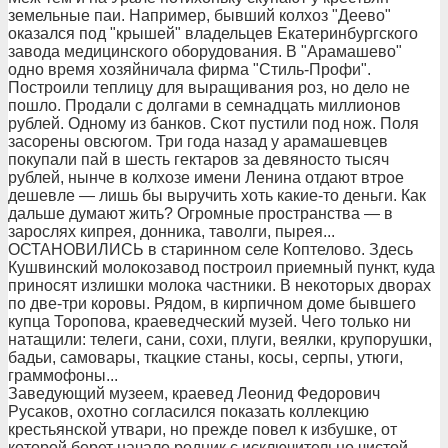
земельные паи. Например, бывший колхоз "Деево"
оказался под "крышей" владельцев Екатеринбургского
завода медицинского оборудования. В "Арамашево"
одно время хозяйничала фирма "Стиль-Профи".
Построили теплицу для выращивания роз, но дело не
пошло. Продали с долгами в семнадцать миллионов
рублей. Одному из банков. Скот пустили под нож. Поля
засорены овсюгом. Три года назад у арамашевцев
покупали пай в шесть гектаров за девяносто тысяч
рублей, нынче в колхозе имени Ленина отдают втрое
дешевле — лишь бы выручить хоть какие-то деньги. Как
дальше думают жить? Огромные пространства — в
зарослях кипрея, донника, таволги, пырея...
ОСТАНОВИЛИСЬ в старинном селе Коптелово. Здесь
Кушвинский молокозавод построил приемный пункт, куда
приносят излишки молока частники. В некоторых дворах
по две-три коровы. Рядом, в кирпичном доме бывшего
купца Торопова, краеведческий музей. Чего только ни
натащили: телеги, сани, сохи, плуги, веялки, крупорушки,
бадьи, самовары, ткацкие станы, косы, серпы, утюги,
граммофоны...
Заведующий музеем, краевед Леонид Федорович
Русаков, охотно согласился показать коллекцию
крестьянской утвари, но прежде повел к избушке, от
которой берет начало родник с исключительно чистой