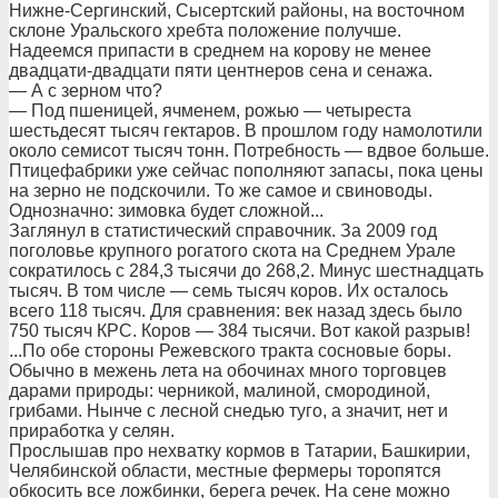
Нижне-Сергинский, Сысертский районы, на восточном
склоне Уральского хребта положение получше.
Надеемся припасти в среднем на корову не менее
двадцати-двадцати пяти центнеров сена и сенажа.
— А с зерном что?
— Под пшеницей, ячменем, рожью — четыреста
шестьдесят тысяч гектаров. В прошлом году намолотили
около семисот тысяч тонн. Потребность — вдвое больше.
Птицефабрики уже сейчас пополняют запасы, пока цены
на зерно не подскочили. То же самое и свиноводы.
Однозначно: зимовка будет сложной...
Заглянул в статистический справочник. За 2009 год
поголовье крупного рогатого скота на Среднем Урале
сократилось с 284,3 тысячи до 268,2. Минус шестнадцать
тысяч. В том числе — семь тысяч коров. Их осталось
всего 118 тысяч. Для сравнения: век назад здесь было
750 тысяч КРС. Коров — 384 тысячи. Вот какой разрыв!
...По обе стороны Режевского тракта сосновые боры.
Обычно в межень лета на обочинах много торговцев
дарами природы: черникой, малиной, смородиной,
грибами. Нынче с лесной снедью туго, а значит, нет и
приработка у селян.
Прослышав про нехватку кормов в Татарии, Башкирии,
Челябинской области, местные фермеры торопятся
обкосить все ложбинки, берега речек. На сене можно