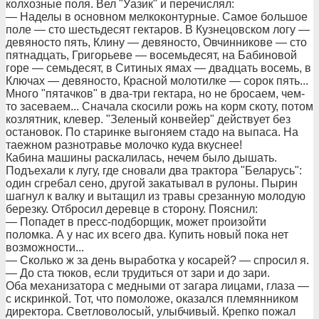
колхозные поля. Вел "Уазик" и перечислял:
— Наделы в основном мелкоконтурные. Самое большое
поле — сто шестьдесят гектаров. В Кузнецовском логу —
девяносто пять, Клину — девяносто, Овчинникове — сто
пятнадцать, Григорьеве — восемьдесят, на Бабиновой
горе — семьдесят, в Ситиных ямах — двадцать восемь, в
Ключах — девяносто, Красной молотилке — сорок пять...
Много "пятачков" в два-три гектара, но не бросаем, чем-
то засеваем... Сначала скосили рожь на корм скоту, потом
козлятник, клевер. "Зеленый конвейер" действует без
остановок. По старинке выгоняем стадо на выпаса. На
таежном разнотравье молочко куда вкуснее!
Кабина машины раскалилась, нечем было дышать.
Подъехали к лугу, где сновали два трактора "Беларусь":
один сгребал сено, другой закатывал в рулоны. Пырин
шагнул к валку и вытащил из травы срезанную молодую
березку. Отбросил деревце в сторону. Пояснил:
— Попадет в пресс-подборщик, может произойти
поломка. А у нас их всего два. Купить новый пока нет
возможности...
— Сколько ж за день выработка у косарей? — спросил я.
— До ста тюков, если трудиться от зари и до зари.
Оба механизатора с медными от загара лицами, глаза —
с искринкой. Тот, что помоложе, оказался племянником
директора. Светловолосый, улыбчивый. Крепко пожал