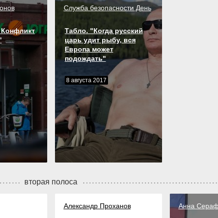
онов
Служба безопасности День
 Конфликт
Табло. "Когда русский
"
царь удит рыбу, вся
Европа может
подождать"
8 августа 2017
вторая полоса
Александр Проханов
Анна Сера