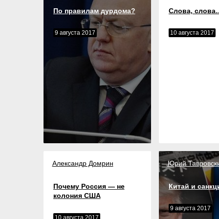
По правилам дурдома?
Слова, слова
9 августа 2017
10 августа 2017
Александр Домрин
Юрий Тавровск
Почему Россия — не
Китай и санкц
колония США
9 августа 2017
10 августа 2017