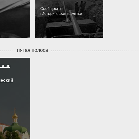
Cообщество
«
Историческая память
»
пятая полоса
ханов
ческий