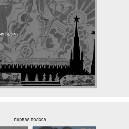
ому Вадиму
первая полоса