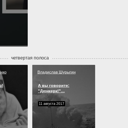
четвертая полоса
нко
Владислав Шурыгин
с!
А вы говорите:
"Дюнкерк!"…
11 августа 2017