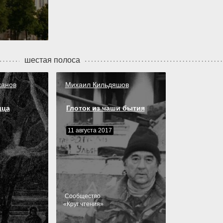
шестая полоса
ханов
Михаил Кильдяшов
дца
Глоток из чаши бытия
11 августа 2017
Cообщество
«
Круг чтения
»