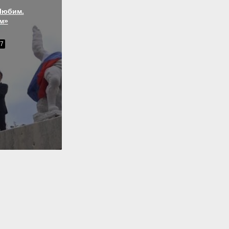
Любим.
м»
17