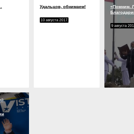
…
Удальцов, обнимаем!
«Помним. 
Благодари
10 августа 2017
9 августа 20
ий
ии