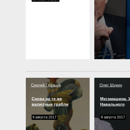
Сергей Глазьев
Олег Щукин
Снова на те же
Мегамашина. 
валютные грабли
Навального
9 августа 2017
8 августа 2017